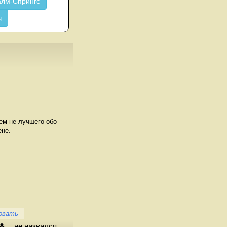
лм-Спрингс
ч
сем не лучшего обо
ене.
овать
не назвался.