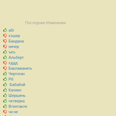
Последние Изменения
абг
хэшер
Бандана
ничер
ъеъ
Альберт
хддд
Баклажанить
Чертоган
Рб
Бабабой
Калико
Шершень
четверка
Втентакле
чи не