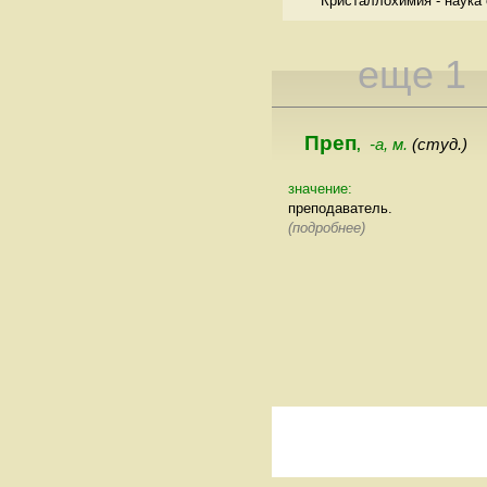
Кристаллохимия - наука 
еще 1
Преп
-а, м.
(студ.)
,
значение:
преподаватель.
(подробнее)