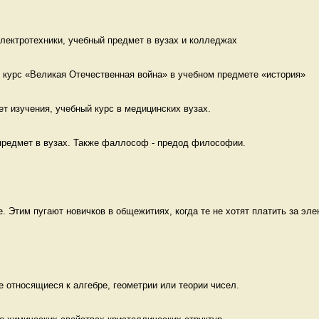
лектротехники, учебный предмет в вузах и колледжах 
 курс «Великая Отечественная война» в учебном предмете «история»
т изучения, учебный курс в медицинских вузах. 
редмет в вузах. Также фаллософ - предод философии. 
. Этим пугают новичков в общежитиях, когда те не хотят платить за элек
е относящиеся к алгебре, геометрии или теории чисел.  