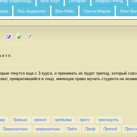
мар (Карлсбад)
Боб-Хоуп
Онтарио
Мидоус-Филд
Па
бара
Лос-Анджелес
Ван-Нэйс
Санта-Мария
Лонг-Би
и т.п.
торые тянутся еще с 3 курса, и принимать их будет препод, который сов
рант, превратившийся в лицо, имеющее право мучать студента на экзам
аер
Превью
прекол
предьява
пресс
пресануть
Прерогатива
пререгатива
Прёт
Преф
Препод
Пресс