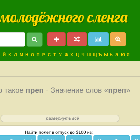
 молодёжного сленга
Й
К
Л
М
Н
О
П
Р
С
Т
У
Ф
Х
Ц
Ч
Ш
Щ
Ъ
Ы
Ь
Э
Ю
Я
о такое
преп
- Значение слов «
преп
»
развернуть всё
Найти полет в отпуск до $100 из: