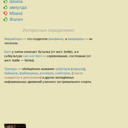
Шкила
ампулда
Mband
Жалеп
Интересные определения:
Фикрайтеры
— это создатели
фанфиков
, а
фикридеры
— их
читатели.
Батл
у хиппи означает бутылка (от англ. bottle), а в
субкультуре
хип-хоп
батл
— соревнование, состязание (от
англ. battle — битва).
Трюкеры
— обобщённое название
трейсеров
(
паркура
),
байкеров
,
файерщиков
,
роллеров
,
скейтеров
, (
список
нуждается в дополнении
) и других молодёжных
неформальных движений уличного экстремального спорта.