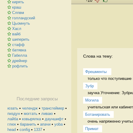
-10
кирять
краш
Слпвм
голландский
Цьомнуть
Хасл
вайб
шиперить
стафф
батявка
Габелла
Слова на тему:
дрейнер
рофлить
Фрешменты 
только что поступившие 
Зубр
заучка Уточнение: Зубри
Последние запросы
Могила
учительская или кабинет
юзать
•
челендж
•
трансгеймер
•
пиздун
•
моггать
•
ливаю
•
Ботанировать
лайба
•
ковырялка
•
дауншифт
•
очень напряженно учиться
глюк
•
баранить
•
апачи
•
yoba
•
Примат
head
•
config
•
1337
•