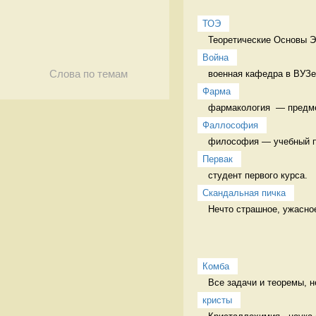
ТОЭ
Теоретические Основы Э
Война
военная кафедра в ВУЗе
Слова по темам
Фарма
фармакология  — предме
Фаллософия
философия — учебный п
Первак
студент первого курса. 
Скандальная пичка
Нечто страшное, ужасное
Комба
Все задачи и теоремы, н
кристы