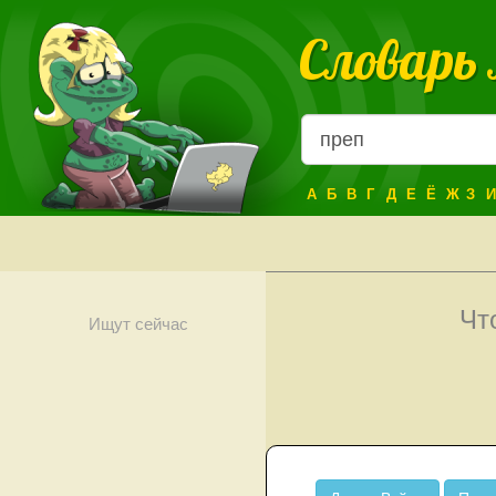
Словарь
А
Б
В
Г
Д
Е
Ё
Ж
З
И
Чт
Ищут сейчас