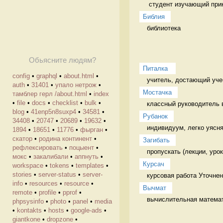
 студент изучающий пр
Библия
библиотека 
Обьясните людям?
Питалка 
config
•
graphql
•
about.html
•
учитель, достающий уче
auth
•
31401
•
упало нетрож
•
Мостачка
тамблер герл /about.html
•
index
•
file
•
docs
•
checklist
•
bulk
•
классный руководитель 
blog
•
41enp5n8suxp4
•
34581
•
Рубанок
34408
•
20747
•
20689
•
19632
•
индивидуум, легко уясня
1894
•
18651
•
11776
•
фырган
•
скатор
•
родина континент
•
Загибать
рефлексировать
•
поцыент
•
пропускать (лекции, урок
мокс
•
закалибали
•
аппнуть
•
Курсач
workspace
•
tokens
•
templates
•
stories
•
server-status
•
server-
курсовая работа Уточнен
info
•
resources
•
resource
•
Вычмат
remote
•
profile
•
pprof
•
вычислительная математ
phpsysinfo
•
photo
•
panel
•
media
•
kontakts
•
hosts
•
google-ads
•
giantkone
•
dropzone
•