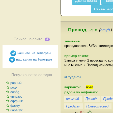
Джона Вэйна
Пало
Санта-Бар
Препод
,
-а, м.
(
студ.
)
Сейчас на сайте
0
значение:
преподаватель ВУЗа, колледжа 
наш ЧАТ на Телеграм
пример текста:
наш канал на Телеграм
Завтра у меня 2 пересдачи, ко
мне мнения. • Препод или аспи
Популярное за сегодня
#Студенты
рарный
варианты:
преп
роцк
рядом по алфавиту:
config
чиназес
премейд
Превед
Преф
оффник
фарту
Пределы
Преведмедвед
баребух