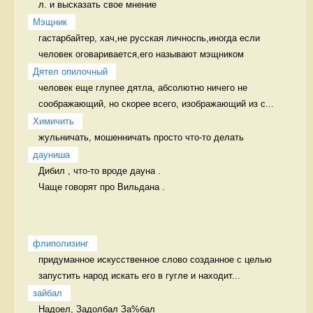
л. и высказать свое мнение  
Мэщник
гастарбайтер, хач,не русская личносnь,иногда если 
человек оговаривается,его называют мэщником 
Дятел опилочный
человек еще глупее дятла, абсолютно ничего не 
соображающий, но скорее всего, изображающий из с...
Химичить
жульничать, мошенничать просто что-то делать
дауниша
Дибил , что-то вроде дауна .

Чаще говорят про Вильдана . 
флиполизинг
придуманное искусственное слово созданное с целью 
запустить народ искать его в гугле и находит...
зайбал
Надоел, Задолбал За%бал