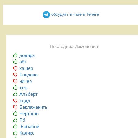
обсудить в чате в Телеге
Последние Изменения
додяра
абг
хэшер
Бандана
ничер
ъеъ
Альберт
хддд
Баклажанить
Чертоган
Рб
Бабабой
Калико