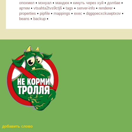
опохмел
•
мэнуал
•
мандюк
•
кинуть через хуй
•
долбае
•
артем
•
vtsahta2tvs9ctj6
•
tags
•
server-info
•
renderer
•
properties
•
pipfile
•
mappings
•
exec
•
dqgqoecxckuwptxov
•
beans
•
backup
•
добавить слово