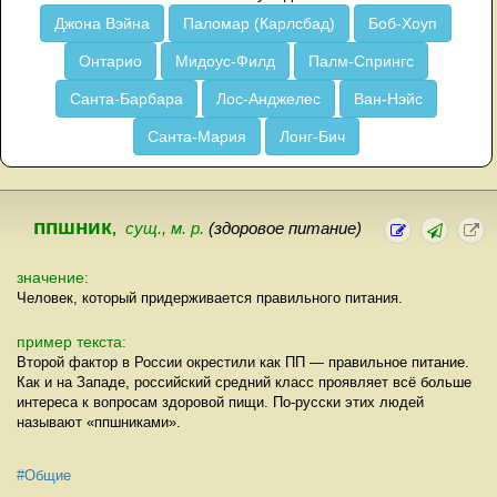
Джона Вэйна
Паломар (Карлсбад)
Боб-Хоуп
Онтарио
Мидоус-Филд
Палм-Спрингс
Санта-Барбара
Лос-Анджелес
Ван-Нэйс
Санта-Мария
Лонг-Бич
ппшник
,
сущ., м. р.
(здоровое питание)
значение:
Человек, который придерживается правильного питания.
пример текста:
Второй фактор в России окрестили как ПП — правильное питание.
Как и на Западе, российский средний класс проявляет всё больше
интереса к вопросам здоровой пищи. По-русски этих людей
называют «ппшниками».
#Общие