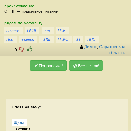
происхождение:
От ПП — правильное питание.
рядом по алфавиту:
ппшник
ППШ
ппж
ППК
Ппц
ппшник
ППШ
ППКС
ПП
ППС
Димок
,
Саратовская
0
область
Поправочка!
Все не так!
Слова на тему:
Шузы
ботинки  