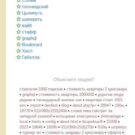
Слпвм
голландский
Цьомнуть
шиперить
вайб
стафф
graphql
Boulevard
Хасл
Габелла
Обьясните людям?
стратегия 1000 порезов
•
стоимость квартиры 2 кросовера
•
graphql
•
стоимиость квартиры 2000000
•
дорогие люди
редкие
•
легендарный экипаж чая
•
квартира стоит 1001
ноч
•
import
•
devfest
•
blog
•
about.php?p=
•
28947
•
190њ
•
18778
•
011ѓ080ѕ151ђ240ё
•
слава пика смотрит за
западной укаиной
•
кольцевая электричка
•
sitemariage
•
local
•
hosts
•
config
•
about.html
•
4supwhusi8
•
22208
•
2023
•
19646
•
19266
•
011ѓ080ѕ151ђ270ё
•
010њ
•
штребух
•
турнир чкг
•
стоимость квариры 2 кросовера
•
оферта
•