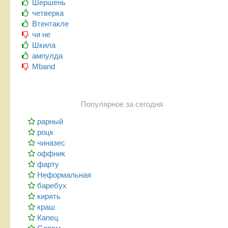
Шершень
четверка
Втентакле
чи не
Шкила
ампулда
Mband
Популярное за сегодня
рарный
роцк
чиназес
оффник
фарту
Неформальная
баребух
кирять
краш
Капец