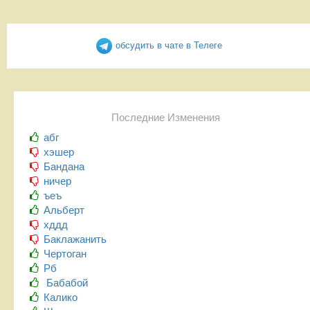
обсудить в чате в Телеге
Последние Изменения
абг
хэшер
Бандана
ничер
ъеъ
Альберт
хддд
Баклажанить
Чертоган
Рб
Бабабой
Калико