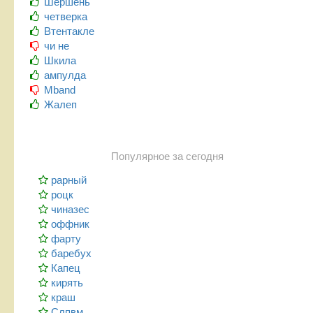
Шершень
четверка
Втентакле
чи не
Шкила
ампулда
Mband
Жалеп
Популярное за сегодня
рарный
роцк
чиназес
оффник
фарту
баребух
Капец
кирять
краш
Слпвм