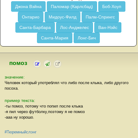
Джона Вэйна
Паломар (Карлсбад)
Боб-Хоуп
Онтарио
Мидоус-Филд
Палм-Спрингс
Санта-Барбара
Лос-Анджелес
Ван-Нэйс
Санта-Мария
Лонг-Бич
помоз
значение:
Человек который употреблял что либо после клыка, либо другого
посоха.
пример текста:
-ты помоз, потому что попил после клыка
-я пил через футболку,поэтому я не помоз
-ааа ну хорошо.
#Тюремныйслэнг