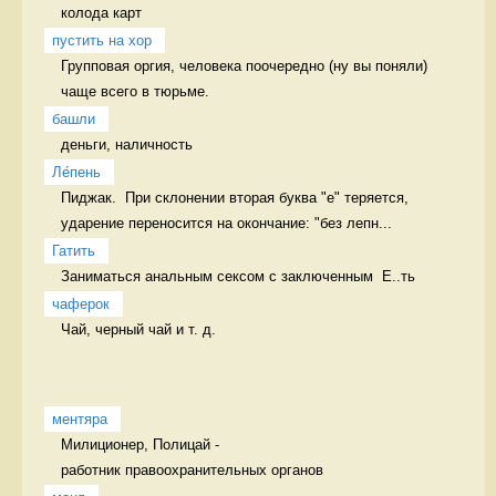
колода карт 
пустить на хор
Групповая оргия, человека поочередно (ну вы поняли) 
чаще всего в тюрьме. 
башли
деньги, наличность 
Ле́пень
Пиджак.  При склонении вторая буква "е" теряется, 
ударение переносится на окончание: "без лепн...
Гатить
Заниматься анальным сексом с заключенным  Е..ть
чаферок
Чай, черный чай и т. д. 
ментяра
Милиционер, Полицай - 

работник правоохранительных органов 