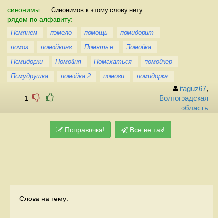
синонимы:
Синонимов к этому слову нету.
рядом по алфавиту:
Помянем
помело
помощь
помидорит
помоз
помойкинг
Помятые
Помойка
Помидорки
Помойня
Помахаться
помойкер
Помудрушка
помойка 2
помоги
помидорка
ifaguz67
,
1
Волгоградская
область
Поправочка!
Все не так!
Слова на тему: