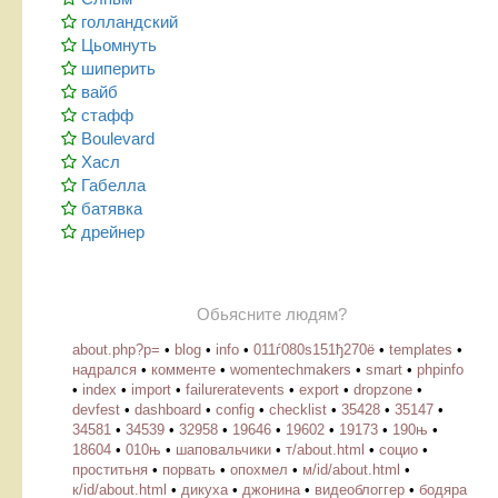
голландский
Цьомнуть
шиперить
вайб
стафф
Boulevard
Хасл
Габелла
батявка
дрейнер
Обьясните людям?
about.php?p=
•
blog
•
info
•
011ѓ080ѕ151ђ270ё
•
templates
•
надрался
•
комменте
•
womentechmakers
•
smart
•
phpinfo
•
index
•
import
•
failureratevents
•
export
•
dropzone
•
devfest
•
dashboard
•
config
•
checklist
•
35428
•
35147
•
34581
•
34539
•
32958
•
19646
•
19602
•
19173
•
190њ
•
18604
•
010њ
•
шаповальчики
•
т/about.html
•
социо
•
проститьня
•
порвать
•
опохмел
•
м/id/about.html
•
к/id/about.html
•
дикуха
•
джонина
•
видеоблоггер
•
бодяра