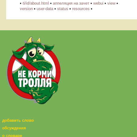
•
б/id/about.html
•
аппеляция на зачет
•
webui
•
view
•
version
•
user-data
•
status
•
resources
•
добавить слово
обсуждения
о словаре