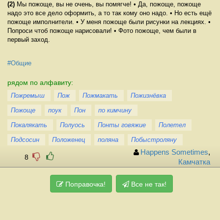
(2)
Мы пожоще, вы не очень, вы помягче! • Да, пожоще, пожоще
надо это все дело оформить, а то так кому оно надо. • Но есть ещё
пожоще имполнители. • У меня пожоще были рисунки на лекциях. •
Попроси чтоб пожоще нарисовали! • Фото пожоще, чем были в
первый заход.
#Общие
рядом по алфавиту:
Пожремыш
Пож
Пожмакать
Пожизнёвка
Пожоще
поук
Пон
по кимчину
Покалякать
Полуось
Понты говяжие
Полетел
Подсосин
Положенец
поляна
Побыстроляну
Happens Sometimes
,
8
Камчатка
Поправочка!
Все не так!