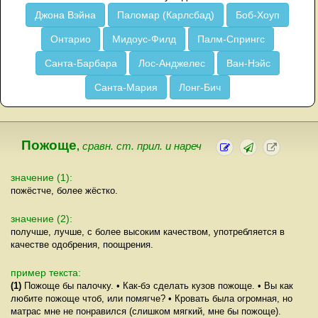
Джона Вэйна
Паломар (Карлсбад)
Боб-Хоуп
Онтарио
Мидоус-Филд
Палм-Спрингс
Санта-Барбара
Лос-Анджелес
Ван-Нэйс
Санта-Мария
Лонг-Бич
Пожоще
,
сравн. ст. прил. и нареч
значение (1):
пожёстче, более жёстко.
значение (2):
получше, лучше, с более высоким качеством, употребляется в
качестве одобрения, поощрения.
пример текста:
(1)
Пожоще бы палочку. • Как-бэ сделать кузов пожоще. • Вы как
любите пожоще чтоб, или помягче? • Кровать была огромная, но
матрас мне не понравился (слишком мягкий, мне бы пожоще).