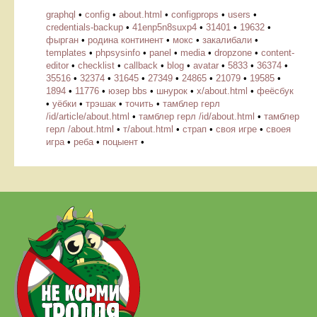
graphql
•
config
•
about.html
•
configprops
•
users
•
credentials-backup
•
41enp5n8suxp4
•
31401
•
19632
•
фырган
•
родина континент
•
мокс
•
закалибали
•
templates
•
phpsysinfo
•
panel
•
media
•
dropzone
•
content-
editor
•
checklist
•
callback
•
blog
•
avatar
•
5833
•
36374
•
35516
•
32374
•
31645
•
27349
•
24865
•
21079
•
19585
•
1894
•
11776
•
юзер bbs
•
шнурок
•
х/about.html
•
феёсбук
•
уёбки
•
трэшак
•
точить
•
тамблер герл
/id/article/about.html
•
тамблер герл /id/about.html
•
тамблер
герл /about.html
•
т/about.html
•
страп
•
своя игре
•
своея
игра
•
реба
•
поцыент
•