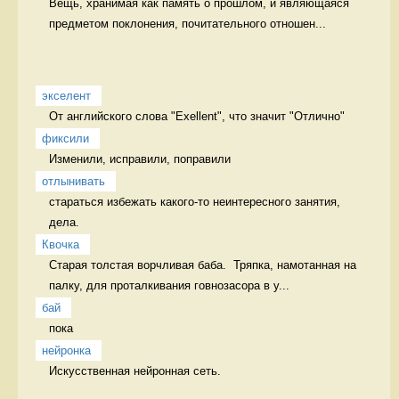
Вещь, хранимая как память о прошлом, и являющаяся 
предметом поклонения, почитательного отношен...
экселент
От английского слова "Exellent", что значит "Отлично" 
фиксили
Изменили, исправили, поправили 
отлынивать
стараться избежать какого-то неинтересного занятия, 
дела.  
Квочка
Старая толстая ворчливая баба.  Тряпка, намотанная на 
палку, для проталкивания говнозасора в у...
бай
пока 
нейронка
Искусственная нейронная сеть. 