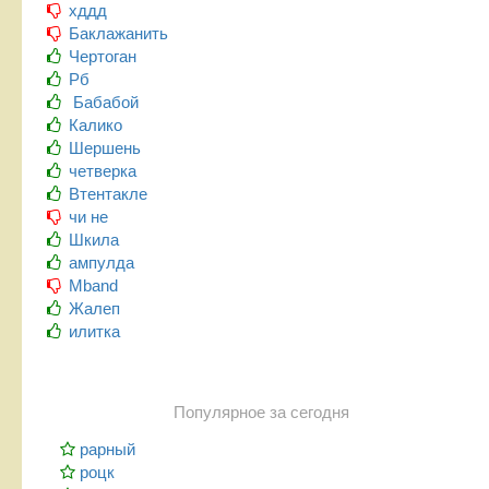
хддд
Баклажанить
Чертоган
Рб
Бабабой
Калико
Шершень
четверка
Втентакле
чи не
Шкила
ампулда
Mband
Жалеп
илитка
Популярное за сегодня
рарный
роцк