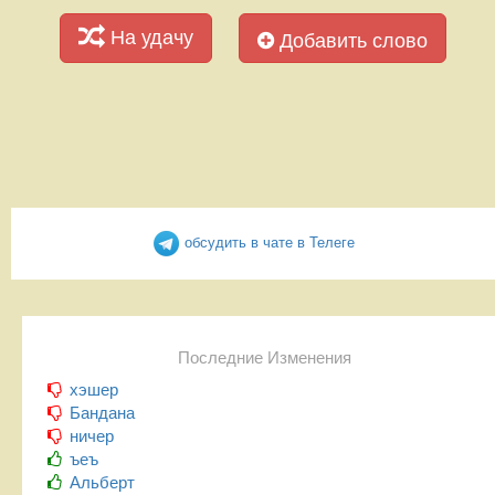
На удачу
Добавить слово
обсудить в чате в Телеге
Последние Изменения
хэшер
Бандана
ничер
ъеъ
Альберт