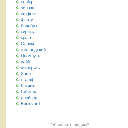
config
чиназес
оффник
фарту
баребух
кирять
краш
Слпвм
голландский
Цьомнуть
вайб
шиперить
Хасл
стафф
батявка
Габелла
дрейнер
Boulevard
Обьясните людям?