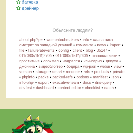
батявка
дрейнер
Обьясните людям?
about.php?p=
•
womentechmakers
•
info
•
слава пика
смотрит за западной укаиной
•
комменте
•
news
•
import
•
file
•
failureratevents
•
config
•
client
•
blog
•
35147
•
011ѓ080ѕ151ђ270ё
•
011ѓ080ѕ151ђ240ё
•
шаповальчики
•
проститьня
•
опохмел
•
надрался
•
кпиногрыз
•
дикуха
•
джонина
•
видеоблоггер
•
бодяра
•
wp-json
•
webui
•
view
•
version
•
storage
•
smart
•
renderer
•
refs
•
products
•
private
•
phpinfo
•
packs
•
packed-refs
•
options
•
manifest
•
json
•
info-php-
•
export
•
executive-team
•
docs
•
dns-query
•
devfest
•
dashboard
•
content-editor
•
checklist
•
catch
•