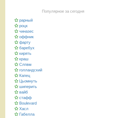
Популярное за сегодня
рарный
роцк
чиназес
оффник
фарту
баребух
кирять
краш
Слпвм
голландский
Капец
Цьомнуть
шиперить
вайб
стафф
Boulevard
Хасл
Габелла