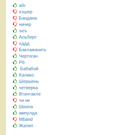
абг
хэшер
Бандана
ничер
ъеъ
Альберт
хддд
Баклажанить
Чертоган
Рб
Бабабой
Калико
Шершень
четверка
Втентакле
чи не
Шкила
ампулда
Mband
Жалеп