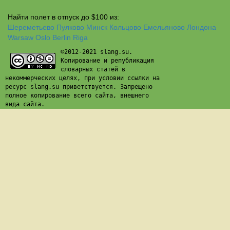
Найти полет в отпуск до $100 из:
Шереметьево
Пулково
Минск
Кольцово
Емельяново
Лондона
Warsaw
Oslo
Berlin
Riga
©2012-2021 slang.su.
Копирование и републикация
словарных статей в
некоммерческих целях, при условии ссылки на
ресурс slang.su приветствуется. Запрещено
полное копирование всего сайта, внешнего
вида сайта.