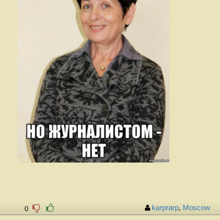
karprarp
,
Moscow
0