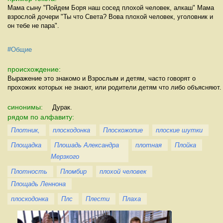
Мама сыну "Пойдем Боря наш сосед плохой человек, алкаш" Мама
взрослой дочери "Ты что Света? Вова плохой человек, уголовник и
он тебе не пара".
#Общие
происхождение:
Выражение это знакомо и Взрослым и детям, часто говорят о
прохожих которых не знают, или родители детям что либо объясняют.
синонимы:
Дурак.
рядом по алфавиту:
Плотник,
плоскодонка
Плоскожопие
плоские шутки
Площадка
Плошадь Александра
плотная
Плойка
Мерзкого
Плотность
Пломбир
плохой человек
Площадь Леннона
плоскодонка
Плс
Плести
Плаха