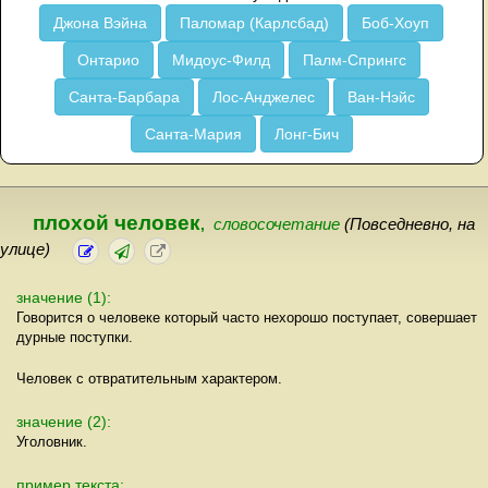
Джона Вэйна
Паломар (Карлсбад)
Боб-Хоуп
Онтарио
Мидоус-Филд
Палм-Спрингс
Санта-Барбара
Лос-Анджелес
Ван-Нэйс
Санта-Мария
Лонг-Бич
плохой человек
,
словосочетание
(Повседневно, на
улице)
значение (1):
Говорится о человеке который часто нехорошо поступает, совершает
дурные поступки.
Человек с отвратительным характером.
значение (2):
Уголовник.
пример текста: