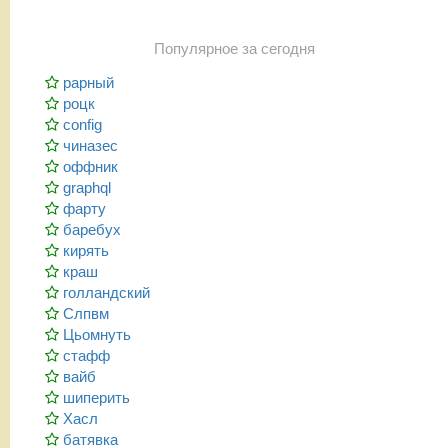
Популярное за сегодня
рарный
роцк
config
чиназес
оффник
graphql
фарту
баребух
кирять
краш
голландский
Слпвм
Цьомнуть
стафф
вайб
шиперить
Хасл
батявка