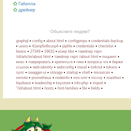
Габелла
дрейнер
Обьясните людям?
graphql
•
config
•
about.html
•
configprops
•
credentials-backup
•
users
•
41enp5n8suxp4
•
pipfile
•
credentials
•
checklist
•
beans
•
27349
•
19632
•
юзер bbs
•
тамблер герл
/id/article/about.html
•
тамблер герл /about.html
•
поцыент
•
мокс
•
лаврировать
•
крипиться
•
гики
•
вопроса чгк
•
биржи
ссылок
•
web-identity
•
webconfig
•
travel
•
torknut
•
tokens
•
sync
•
swagger-ui
•
storage
•
startup
•
shell
•
resources
•
remote
•
prometheus
•
nodeinfo
•
mrs-smr
•
mccoy
•
manifest
•
liquibase
•
leadership
•
keystore
•
info-php-
•
import
•
"/id/about.html
•
hosts
•
font-families
•
file
•
fields
•