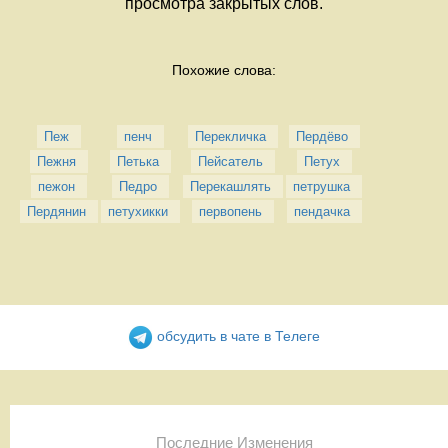
просмотра закрытых слов.
Похожие слова:
Пеж
пенч
Перекличка
Пердёво
Пежня
Петька
Пейсатель
Петух
пежон
Педро
Перекашлять
петрушка
Пердянин
петухикки
первопень
пендачка
обсудить в чате в Телеге
Последние Изменения