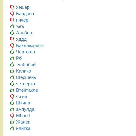
хэшер
Бандана
ничер
ъеъ
Альберт
хддд
Баклажанить
Чертоган
Рб
Бабабой
Калико
Шершень
четверка
Втентакле
чи не
Шкила
ампулда
Mband
Жалеп
илитка