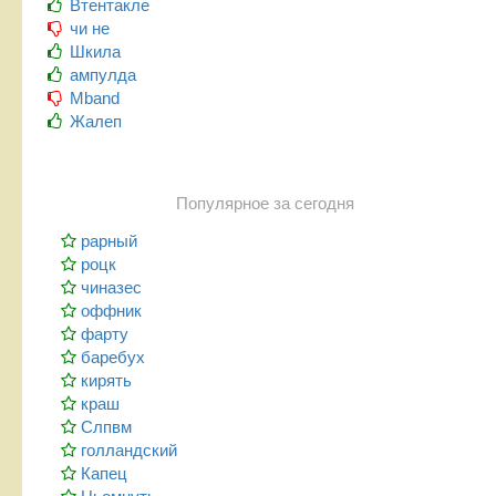
Втентакле
чи не
Шкила
ампулда
Mband
Жалеп
Популярное за сегодня
рарный
роцк
чиназес
оффник
фарту
баребух
кирять
краш
Слпвм
голландский
Капец