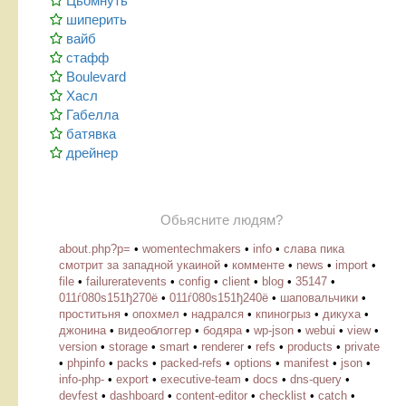
Цьомнуть
шиперить
вайб
стафф
Boulevard
Хасл
Габелла
батявка
дрейнер
Обьясните людям?
about.php?p=
•
womentechmakers
•
info
•
слава пика
смотрит за западной укаиной
•
комменте
•
news
•
import
•
file
•
failureratevents
•
config
•
client
•
blog
•
35147
•
011ѓ080ѕ151ђ270ё
•
011ѓ080ѕ151ђ240ё
•
шаповальчики
•
проститьня
•
опохмел
•
надрался
•
кпиногрыз
•
дикуха
•
джонина
•
видеоблоггер
•
бодяра
•
wp-json
•
webui
•
view
•
version
•
storage
•
smart
•
renderer
•
refs
•
products
•
private
•
phpinfo
•
packs
•
packed-refs
•
options
•
manifest
•
json
•
info-php-
•
export
•
executive-team
•
docs
•
dns-query
•
devfest
•
dashboard
•
content-editor
•
checklist
•
catch
•