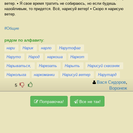
ветер. • Я свое время тратить не собираюсь, но если будешь
назойливым, то придется. Всё, нарисуй ветер! • Скоро я нарисую
ветер.
#Общие
рядом по алфавиту:
нари
Нарик
нарло
Нарутофаг
Наруто
Народ
наркоша
Наркот
Нарываться,
Нарезать
Нарыть
Нарисуй сквозняк
Нарколыга
наркоманки
Нарисуй ветер
Нарутард
Вася Сидоров
,
5
Воронеж
Поправочка!
Все не так!