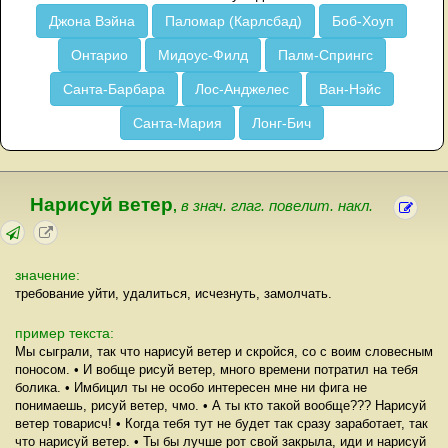
Джона Вэйна
Паломар (Карлсбад)
Боб-Хоуп
Онтарио
Мидоус-Филд
Палм-Спрингс
Санта-Барбара
Лос-Анджелес
Ван-Нэйс
Санта-Мария
Лонг-Бич
Нарисуй ветер
,
в знач. глаг. повелит. накл.
значение:
требование уйти, удалиться, исчезнуть, замолчать.
пример текста:
Мы сыграли, так что нарисуй ветер и скройся, со с воим словесным
поносом. • И вобще рисуй ветер, много времени потратил на тебя
болика. • Имбицил ты не особо интересен мне ни фига не
понимаешь, рисуй ветер, чмо. • А ты кто такой вообще??? Нарисуй
ветер товарисч! • Когда тебя тут не будет так сразу заработает, так
что нарисуй ветер. • Ты бы лучше рот свой закрыла, иди и нарисуй