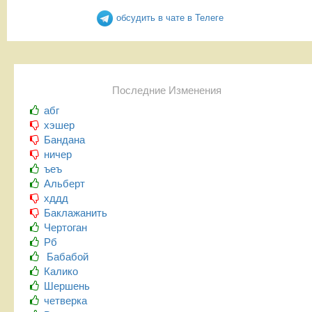
обсудить в чате в Телеге
Последние Изменения
абг
хэшер
Бандана
ничер
ъеъ
Альберт
хддд
Баклажанить
Чертоган
Рб
Бабабой
Калико
Шершень
четверка