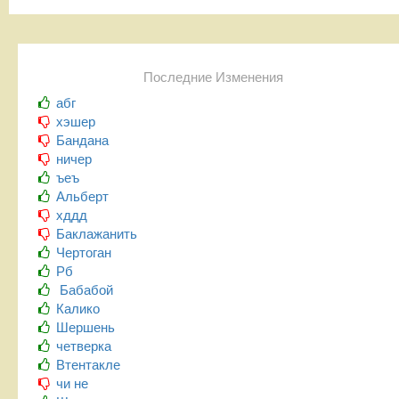
Последние Изменения
абг
хэшер
Бандана
ничер
ъеъ
Альберт
хддд
Баклажанить
Чертоган
Рб
Бабабой
Калико
Шершень
четверка
Втентакле
чи не