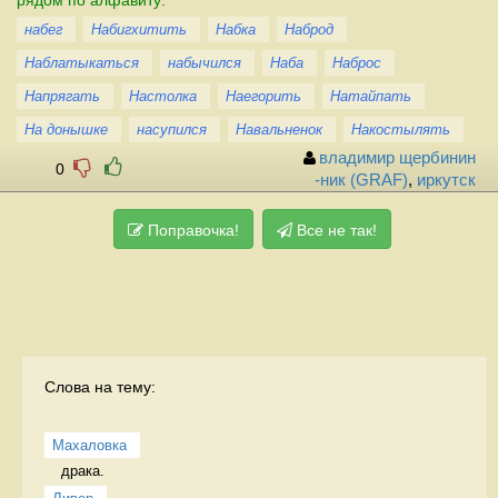
набег
Набигхитить
Набка
Наброд
Наблатыкаться
набычился
Наба
Наброс
Напрягать
Настолка
Наегорить
Натайпать
На донышке
насупился
Навальненок
Накостылять
владимир щербинин
0
-ник (GRAF)
,
иркутск
Поправочка!
Все не так!
Слова на тему:
Махаловка
драка.  