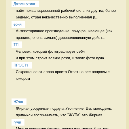
Джамшутинг
найм неквалицированной рабочей силы из других, более 
бедных, стран некачественно выполненная р...
ерня
Антиисторичное произведение, приукрашивающее (как 
правило, очень сильно) дореволюционную дейст...
ТП
Человек, который фотографирует себя 

и при этом строит всякие рожи, и таких фото куча. 
ПРОСТт
Сокращеное от слова просто Ответ на все вопросы с 
юмором
ЖУпа
Жирная уродливая подруга Уточнение: Вы, молодёжь, 
привыкли воспринимать, что "ЖУПа" это Жирная...
гучи
Милые существа (котята, щенки или может быть как 