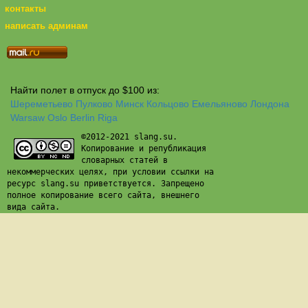
контакты
написать админам
Найти полет в отпуск до $100 из:
Шереметьево
Пулково
Минск
Кольцово
Емельяново
Лондона
Warsaw
Oslo
Berlin
Riga
©2012-2021 slang.su.
Копирование и републикация
словарных статей в
некоммерческих целях, при условии ссылки на
ресурс slang.su приветствуется. Запрещено
полное копирование всего сайта, внешнего
вида сайта.