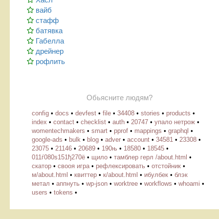
вайб
стафф
батявка
Габелла
дрейнер
рофлить
Обьясните людям?
config
•
docs
•
devfest
•
file
•
34408
•
stories
•
products
•
index
•
contact
•
checklist
•
auth
•
20747
•
упало нетрож
•
womentechmakers
•
smart
•
pprof
•
mappings
•
graphql
•
google-ads
•
bulk
•
blog
•
adver
•
account
•
34581
•
23308
•
23075
•
21146
•
20689
•
190њ
•
18580
•
18545
•
011ѓ080ѕ151ђ270ё
•
щило
•
тамблер герл /about.html
•
скатор
•
свооя игра
•
рефлексировать
•
отстойник
•
м/about.html
•
квиттер
•
к/about.html
•
ибулбек
•
блэк
метал
•
аппнуть
•
wp-json
•
worktree
•
workflows
•
whoami
•
users
•
tokens
•