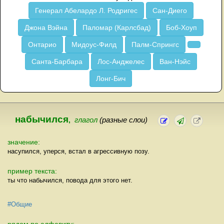
Генерал Абелардо Л. Родригес
Сан-Диего
Джона Вэйна
Паломар (Карлсбад)
Боб-Хоуп
Онтарио
Мидоус-Филд
Палм-Спрингс
Санта-Барбара
Лос-Анджелес
Ван-Нэйс
Лонг-Бич
набычился
,
глагол
(разные слои)
значение:
насупился, уперся, встал в агрессивную позу.
пример текста:
ты что набычился, повода для этого нет.
#Общие
рядом по алфавиту: