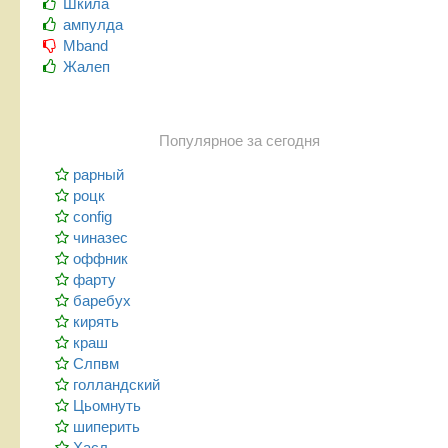
Шкила
ампулда
Mband
Жалеп
Популярное за сегодня
рарный
роцк
config
чиназес
оффник
фарту
баребух
кирять
краш
Слпвм
голландский
Цьомнуть
шиперить
Хасл