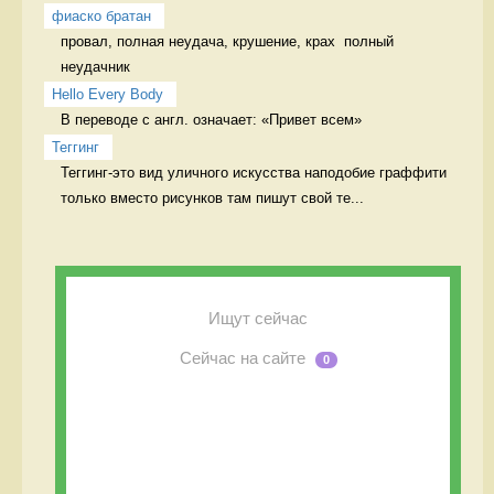
фиаско братан
провал, полная неудача, крушение, крах  полный 
неудачник
Hello Every Body
В переводе с англ. означает: «Привет всем» 
Теггинг
Теггинг-это вид уличного искусства наподобие граффити 
только вместо рисунков там пишут свой те...
Ищут сейчас
Сейчас на сайте
0