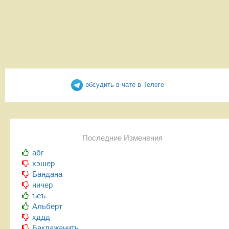
обсудить в чате в Телеге
Последние Изменения
абг
хэшер
Бандана
ничер
ъеъ
Альберт
хддд
Баклажанить