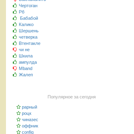
Чертоган
Рб
Бабабой
Калико
Шершень
четверка
Втентакле
чи не
Шкила
ампулда
Mband
Жалеп
Популярное за сегодня
рарный
роцк
чиназес
оффник
config