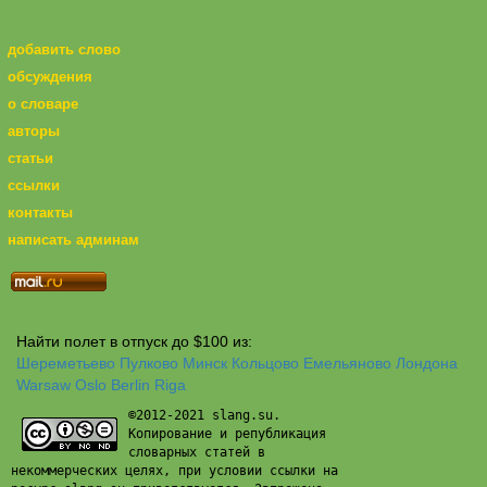
добавить слово
обсуждения
о словаре
авторы
статьи
ссылки
контакты
написать админам
Найти полет в отпуск до $100 из:
Шереметьево
Пулково
Минск
Кольцово
Емельяново
Лондона
Warsaw
Oslo
Berlin
Riga
©2012-2021 slang.su.
Копирование и републикация
словарных статей в
некоммерческих целях, при условии ссылки на