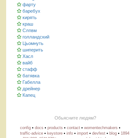
фарту
баребух
кирять
краш
Слпвм
голландский
Цьомнуть
шиперить
Хасл
вайб
стафф
батявка
Габелла
дрейнер
Капец
Обьясните людям?
config
•
docs
•
products
•
contact
•
womentechmakers
•
traffic-advice
•
keystore
•
info
•
import
•
devfest
•
blog
•
1894