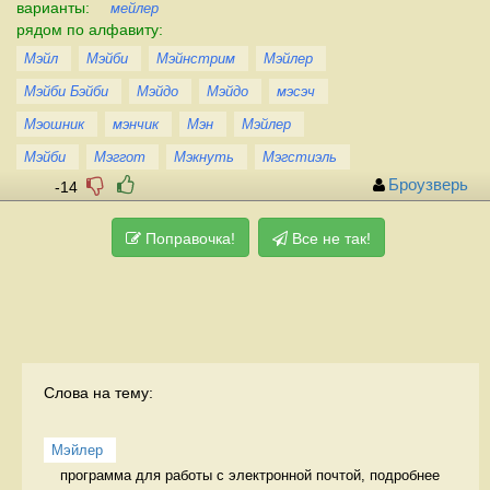
варианты:
мейлер
рядом по алфавиту:
Мэйл
Мэйби
Мэйнстрим
Мэйлер
Мэйби Бэйби
Мэйдо
Мэйдо
мэсэч
Мэошник
мэнчик
Мэн
Мэйлер
Мэйби
Мэггот
Мэкнуть
Мэгстиэль
Броузверь
-14
Поправочка!
Все не так!
Слова на тему:
Мэйлер
программа для работы с электронной почтой, подробнее 