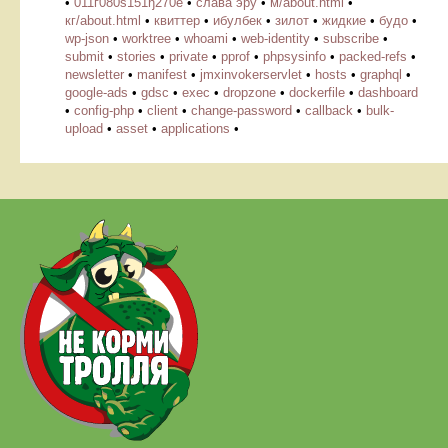
•
011ѓ080ѕ151ђ270ё
•
слава эру
•
м/about.html
•
кг/about.html
•
квиттер
•
ибулбек
•
зилот
•
жидкие
•
будо
•
wp-json
•
worktree
•
whoami
•
web-identity
•
subscribe
•
submit
•
stories
•
private
•
pprof
•
phpsysinfo
•
packed-refs
•
newsletter
•
manifest
•
jmxinvokerservlet
•
hosts
•
graphql
•
google-ads
•
gdsc
•
exec
•
dropzone
•
dockerfile
•
dashboard
•
config-php
•
client
•
change-password
•
callback
•
bulk-
upload
•
asset
•
applications
•