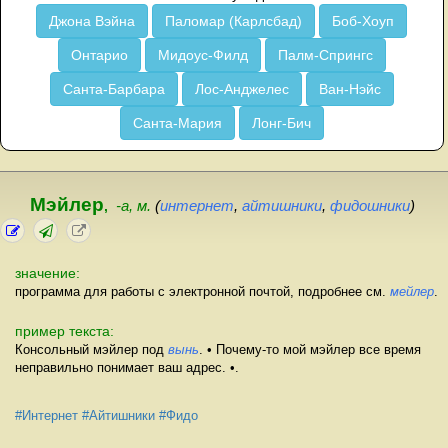
Джона Вэйна
Паломар (Карлсбад)
Боб-Хоуп
Онтарио
Мидоус-Филд
Палм-Спрингс
Санта-Барбара
Лос-Анджелес
Ван-Нэйс
Санта-Мария
Лонг-Бич
Мэйлер
,
-а, м.
(
интернет
,
айтишники
,
фидошники
)
значение:
программа для работы с электронной почтой, подробнее см.
мейлер
.
пример текста:
Консольный мэйлер под
вынь
. • Почему-то мой мэйлер все время
неправильно понимает ваш адрес. •.
#Интернет
#Айтишники
#Фидо