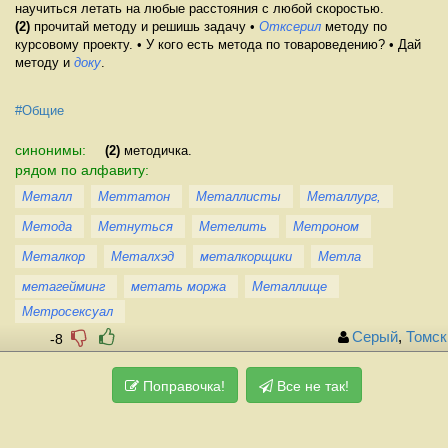
научиться летать на любые расстояния с любой скоростью.
(2)
прочитай методу и решишь задачу •
Отксерил
методу по
курсовому проекту. • У кого есть метода по товароведению? • Дай
методу и
доку
.
#Общие
синонимы:
(2)
методичка.
рядом по алфавиту:
Металл
Меттатон
Металлисты
Металлург,
Метода
Метнуться
Метелить
Метроном
Металкор
Металхэд
металкорщики
Метла
метагейминг
метать моржа
Металлище
Метросексуал
Серый
,
Томск
-8
Поправочка!
Все не так!