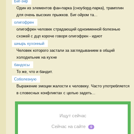
Биг-эйр
Один из элементов фан-парка (сноуборд-парка), трамплин 
для очень высоких прыжков. Биг-эйром та...
олигофрен
олигофрен человек страдающий одноименной болезнью 
схожей с дцп короче говоря олигофрен - идиот 
шнырь кухонный
Человек которого застали за заглядыванием в общий 
холодильник на кухне  
бандосы
То же, что и бандит. 
Соболезную
Выражение эмоции жалости к человеку. Часто употребляется 
в словесных конфликтах с целью задеть...
Ищут сейчас
Сейчас на сайте
0