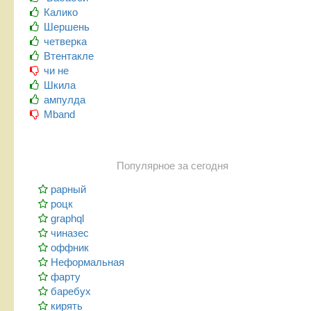
Калико
Шершень
четверка
Втентакле
чи не
Шкила
ампулда
Mband
Популярное за сегодня
рарный
роцк
graphql
чиназес
оффник
Неформальная
фарту
баребух
кирять