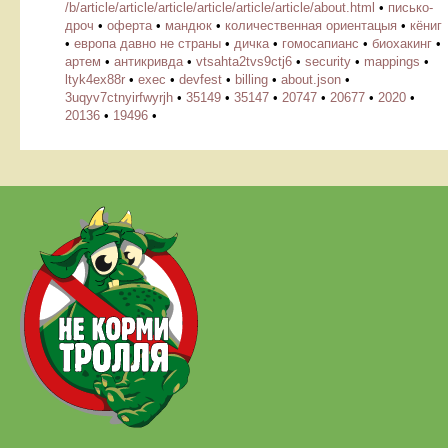
/b/article/article/article/article/article/article/about.html
•
писько-
дроч
•
оферта
•
мандюк
•
количественная ориентацыя
•
кёниг
•
европа давно не страны
•
дичка
•
гомосапианс
•
биохакинг
•
артем
•
антикривда
•
vtsahta2tvs9ctj6
•
security
•
mappings
•
ltyk4ex88r
•
exec
•
devfest
•
billing
•
about.json
•
3uqyv7ctnyirfwyrjh
•
35149
•
35147
•
20747
•
20677
•
2020
•
20136
•
19496
•