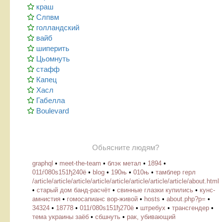
краш
Слпвм
голландский
вайб
шиперить
Цьомнуть
стафф
Капец
Хасл
Габелла
Boulevard
Обьясните людям?
graphql
•
meet-the-team
•
блэк метал
•
1894
•
011ѓ080ѕ151ђ240ё
•
blog
•
190њ
•
010њ
•
тамблер герл
/article/article/article/article/article/article/article/article/about.html
•
старый дом банд-расчёт
•
свинные глазки купились
•
кунс-
амнистия
•
гомосапианс вор-живой
•
hosts
•
about.php?p=
•
34324
•
18778
•
011ѓ080ѕ151ђ270ё
•
штребух
•
трансгендер
•
тема украины заёб
•
сбшнуть
•
рак, убивающий