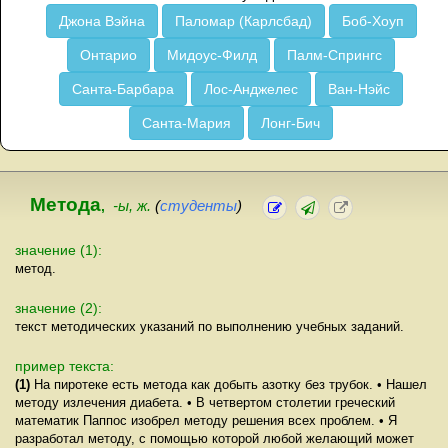
Джона Вэйна
Паломар (Карлсбад)
Боб-Хоуп
Онтарио
Мидоус-Филд
Палм-Спрингс
Санта-Барбара
Лос-Анджелес
Ван-Нэйс
Санта-Мария
Лонг-Бич
Метода
,
-ы, ж.
(
студенты
)
значение (1):
метод.
значение (2):
текст методических указаний по выполнению учебных заданий.
пример текста:
(1)
На пиротеке есть метода как добыть азотку без трубок. • Нашел
методу излечения диабета. • В четвертом столетии греческий
математик Паппос изобрел методу решения всех проблем. • Я
разработал методу, с помощью которой любой желающий может