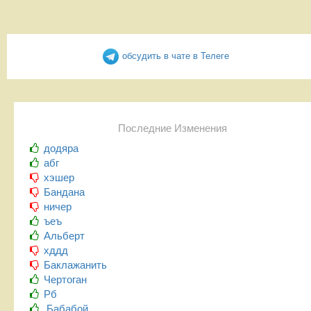
обсудить в чате в Телеге
Последние Изменения
додяра
абг
хэшер
Бандана
ничер
ъеъ
Альберт
хддд
Баклажанить
Чертоган
Рб
Бабабой