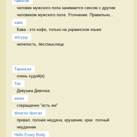
гамосек
человек мужского пола занимается сексом с другим 
человеком мужского пола  Уточнение: Правильно...
кава
Кава - это кофе, только на украинском языке 
абсурд
нелепость, бессмыслица 
Таранька
очень худой(я) 
Тян
Девушка Девочка
ежжи
сокращенно "есть жи" 
фиаско братан
провал, полная неудача, крушение, крах  полный 
неудачник
Hello Every Body