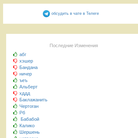
обсудить в чате в Телеге
Последние Изменения
абг
хэшер
Бандана
ничер
ъеъ
Альберт
хддд
Баклажанить
Чертоган
Рб
Бабабой
Калико
Шершень