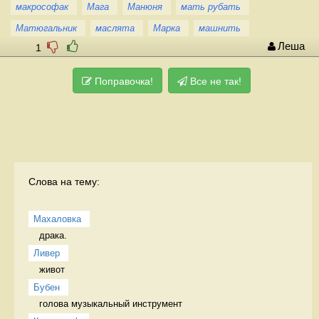
макрософак
Мага
Манюня
мать рубать
Матюгальник
маслята
Марка
машнить
Леша
1
Поправочка!
Все не так!
Слова на тему:
Махаловка
драка.  
Ливер
живот 
Бубен
голова музыкальный инструмент