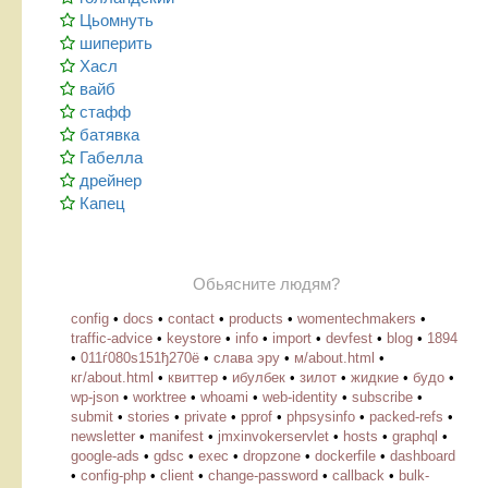
Цьомнуть
шиперить
Хасл
вайб
стафф
батявка
Габелла
дрейнер
Капец
Обьясните людям?
config
•
docs
•
contact
•
products
•
womentechmakers
•
traffic-advice
•
keystore
•
info
•
import
•
devfest
•
blog
•
1894
•
011ѓ080ѕ151ђ270ё
•
слава эру
•
м/about.html
•
кг/about.html
•
квиттер
•
ибулбек
•
зилот
•
жидкие
•
будо
•
wp-json
•
worktree
•
whoami
•
web-identity
•
subscribe
•
submit
•
stories
•
private
•
pprof
•
phpsysinfo
•
packed-refs
•
newsletter
•
manifest
•
jmxinvokerservlet
•
hosts
•
graphql
•
google-ads
•
gdsc
•
exec
•
dropzone
•
dockerfile
•
dashboard
•
config-php
•
client
•
change-password
•
callback
•
bulk-