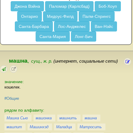
Джона Вэйна
Паломар (Карлсбад)
Боб-Хоуп
Онтарио
Мидоус-Филд
Палм-Спрингс
Санта-Барбара
Лос-Анджелес
Ван-Нэйс
Санта-Мария
Лонг-Бич
машна
,
сущ., ж. р.
(интернет, социальные сети)
значение:
кошелек.
#Общие
рядом по алфавиту:
Машка Сью
машонка
машнить
машна
машпит
Машинхэд
Маладца
Матросить