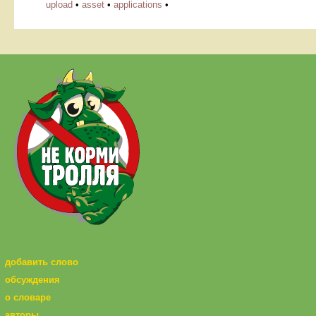
upload
•
asset
•
applications
•
добавить слово
обсуждения
о словаре
авторы