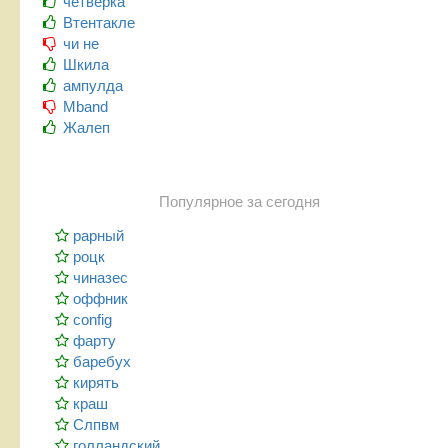
четверка
Втентакле
чи не
Шкила
ампулда
Mband
Жалеп
Популярное за сегодня
рарный
роцк
чиназес
оффник
config
фарту
баребух
кирять
краш
Слпвм
голландский