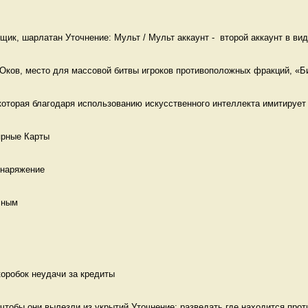
щик, шарлатан Уточнение: Мульт / Мульт аккаунт -  второй аккаунт в види
Оков, место для массовой битвы игроков противоположных фракций, «Би
которая благодаря использованию искусственного интеллекта имитирует 
ярные Карты 
снаряжение 
сным 
коробок неудачи за кредиты 
 чтобы они вылезли из укрытий Уточнение: разведать где находится проти