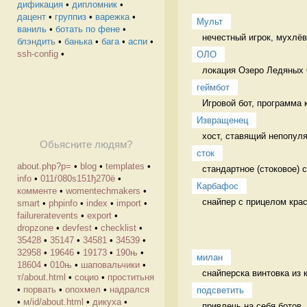
дификация
•
дипломник
•
дацент
•
группиз
•
варежка
•
Мульт
ваниль
•
ботать по фене
•
нечестный игрок, мухлёв
блэндить
•
банька
•
бага
•
аспи
•
ssh-config
•
ОЛО
локация Озеро Ледяных 
геймбот
Игровой бот, программа 
Извращенец
хост, ставящий непопул
Обьясните людям?
сток
about.php?p=
•
blog
•
templates
•
стандартное (стоковое) 
info
•
011ѓ080ѕ151ђ270ё
•
Карбафос
комменте
•
womentechmakers
•
снайпер с прицелом кра
smart
•
phpinfo
•
index
•
import
•
failureratevents
•
export
•
dropzone
•
devfest
•
checklist
•
35428
•
35147
•
34581
•
34539
•
32958
•
19646
•
19173
•
190њ
•
милан
18604
•
010њ
•
шаповальчики
•
снайперска винтовка из 
т/about.html
•
социо
•
проститьня
•
порвать
•
опохмел
•
надрался
подсветить
•
м/id/about.html
•
дикуха
•
привлечь на себя ботов,