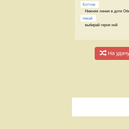
Боттом
Нижняя линия в доте Об
пикай
выбирай героя ной
На удач