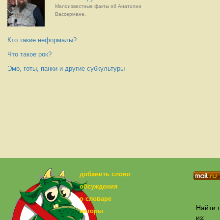
Малоизвестные факты об Анатолии
Вассермане.
Кто такие неформалы?
Что такое рок?
Эмо, готы, панки и другие субкультуры
добавить слово
обсуждения
о словаре
Найти п
авторы
из: