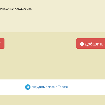
означение сабмиссива
у
Добавить 
обсудить в чате в Телеге