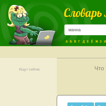
Словарь
А
Б
В
Г
Д
Е
Ё
Ж
З
И
Что
Ищут сейчас