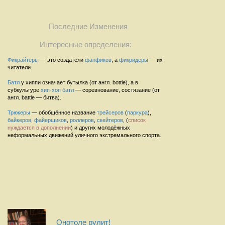
Последние Изменения
Интересные определения:
Фикрайтеры
— это создатели
фанфиков
, а
фикридеры
— их
читатели.
Батл
у хиппи означает бутылка (от англ. bottle), а в
субкультуре
хип-хоп
батл
— соревнование, состязание (от
англ. battle — битва).
Трюкеры
— обобщённое название
трейсеров
(
паркура
),
байкеров
,
файерщиков
,
роллеров
,
скейтеров
, (
список
нуждается в дополнении
) и других молодёжных
неформальных движений уличного экстремального спорта.
Онотоле рулит!