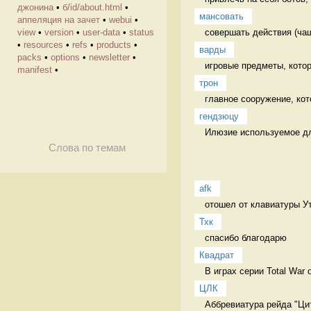
джонина
•
б/id/about.html
•
мансовать
аппеляция на зачет
•
webui
•
совершать действия (чащ
view
•
version
•
user-data
•
status
•
resources
•
refs
•
products
•
варды
packs
•
options
•
newsletter
•
игровые предметы, котор
manifest
•
трон
главное сооружение, кот
гендзюцу
Илюзие используемое для
Слова по темам
afk
Тхк
спасибо благодарю
Квадрат
В играх серии Total War 
ЦЛК
Аббревиатура рейда "Ци