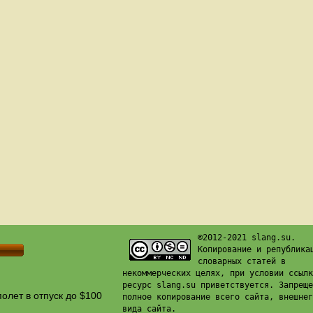
©2012-2021 slang.su.
Копирование и република
словарных статей в
некоммерческих целях, при условии ссылк
ресурс slang.su приветствуется. Запреще
олет в отпуск до $100
полное копирование всего сайта, внешнег
вида сайта.