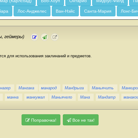
мар (Карлсбад)
Боб-Хоуп
Онтарио
Мидоус-Филд
Па
бара
Лос-Анджелес
Ван-Нэйс
Санта-Мария
Лонг-Би
ы, геймеры)
тся для использования заклинаний и предметов.
нагер
Мангака
манарод
Мандрыга
Маньячить
Манкир
манна
манкумал
Маньячело
Мана
Мандатр
манако
Поправочка!
Все не так!