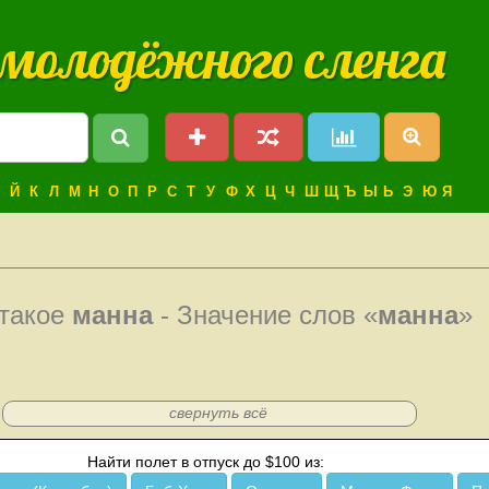
 молодёжного сленга
Й
К
Л
М
Н
О
П
Р
С
Т
У
Ф
Х
Ц
Ч
Ш
Щ
Ъ
Ы
Ь
Э
Ю
Я
 такое
манна
- Значение слов «
манна
»
свернуть всё
Найти полет в отпуск до $100 из: