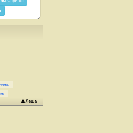
лм-Спрингс
ч
овать
ст
Леша