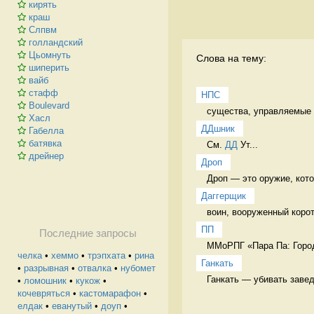
кирять
краш
Слпвм
голландский
Цьомнуть
Слова на тему:
шиперить
вайб
стафф
НПС
Boulevard
cущества, управляемые п
Хасл
ДДшник
Габелла
батявка
См. 
ДД
 Ут...
дрейнер
Дроп
Дроп — это оружие, котор
Даггерщик
воин, вооруженный коро
ПП
Последние запросы
ММоРПГ «Пара Па: Город
челка
•
хеммо
•
трэпхата
•
рина
Ганкать
•
разрывная
•
отвалка
•
нубомет
Ганкать — убивать заве
•
ломошник
•
кукож
•
кочевряться
•
кастомарафон
•
елдак
•
еванутый
•
доуп
•