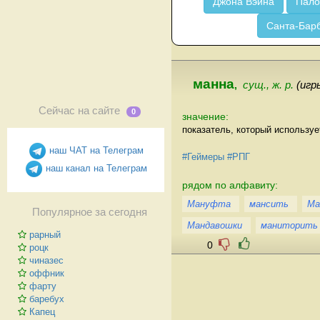
Джона Вэйна
Пало
Санта-Бар
манна
,
сущ., ж. р.
(игр
Сейчас на сайте
0
значение:
показатель, который используе
наш ЧАТ на Телеграм
#Геймеры
#РПГ
наш канал на Телеграм
рядом по алфавиту:
Мануфта
мансить
Ма
Популярное за сегодня
Мандавошки
маниторить
рарный
0
роцк
чиназес
оффник
фарту
баребух
Капец