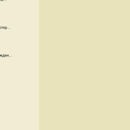
ткр...
жден...