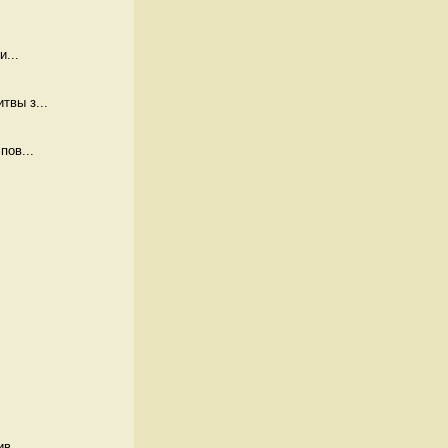
...
твы з...
пов...
в...