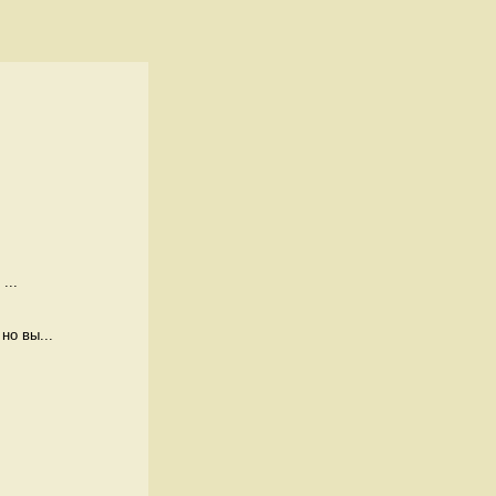
...
но вы...