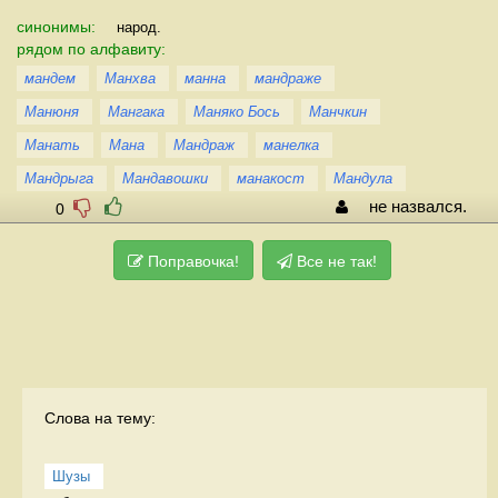
синонимы:
народ.
рядом по алфавиту:
мандем
Манхва
манна
мандраже
Манюня
Мангака
Маняко Бось
Манчкин
Манать
Мана
Мандраж
манелка
Мандрыга
Мандавошки
манакост
Мандула
не назвался.
0
Поправочка!
Все не так!
Слова на тему:
Шузы