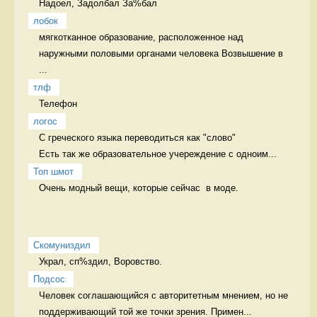
Надоел, Задолбал За%бал
лобок
мягкотканное образование, расположенное над 
наружными половыми органами человека Возвышение в 
...
тлф
Телефон 
логос
С греческого языка переводиться как "слово" 

Есть так же образовательное учереждение с одноим...
Топ шмот
Очень модный вещи, которые сейчас  в моде. 
Скомуниздил
Украл, сп%здил, Воровство. 
Подсос
Человек соглашающийся с авторитетным мнением, но не 
поддерживающий той же точки зрения. Примен...