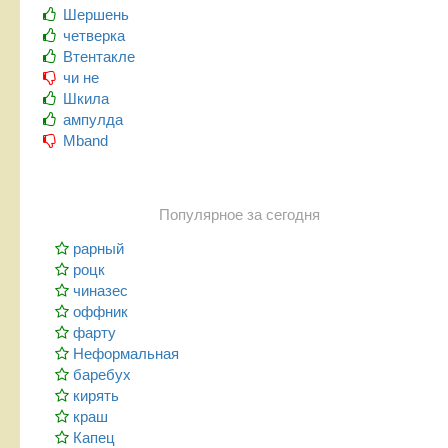
Шершень
четверка
Втентакле
чи не
Шкила
ампулда
Mband
Популярное за сегодня
рарный
роцк
чиназес
оффник
фарту
Неформальная
баребух
кирять
краш
Капец