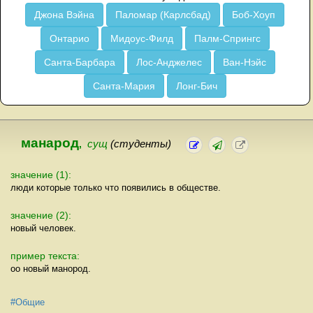
Джона Вэйна
Паломар (Карлсбад)
Боб-Хоуп
Онтарио
Мидоус-Филд
Палм-Спрингс
Санта-Барбара
Лос-Анджелес
Ван-Нэйс
Санта-Мария
Лонг-Бич
манарод
,
сущ
(студенты)
значение (1):
люди которые только что появились в обществе.
значение (2):
новый человек.
пример текста:
оо новый манород.
#Общие