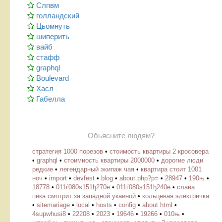
Слпвм
голландский
Цьомнуть
шиперить
вайб
стафф
graphql
Boulevard
Хасл
Габелла
Обьясните людям?
стратегия 1000 порезов
•
стоимость квартиры 2 кросовера
•
graphql
•
стоимиость квартиры 2000000
•
дорогие люди
редкие
•
легендарный экипаж чая
•
квартира стоит 1001
ноч
•
import
•
devfest
•
blog
•
about.php?p=
•
28947
•
190њ
•
18778
•
011ѓ080ѕ151ђ270ё
•
011ѓ080ѕ151ђ240ё
•
слава
пика смотрит за западной укаиной
•
кольцевая электричка
•
sitemariage
•
local
•
hosts
•
config
•
about.html
•
4supwhusi8
•
22208
•
2023
•
19646
•
19266
•
010њ
•