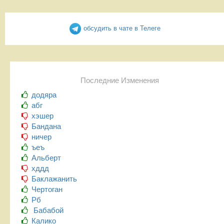
обсудить в чате в Телеге
Последние Изменения
додяра
абг
хэшер
Бандана
ничер
ъеъ
Альберт
хддд
Баклажанить
Чертоган
Рб
Бабабой
Калико