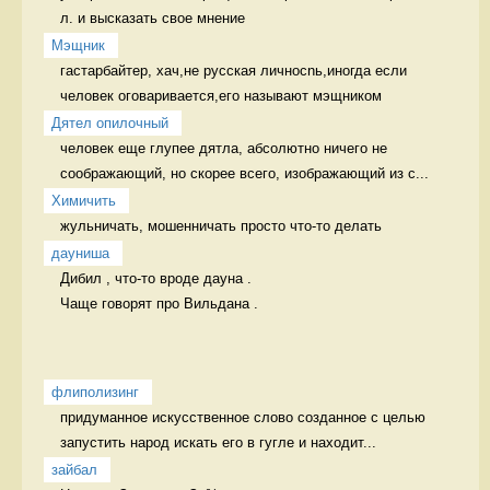
л. и высказать свое мнение  
Мэщник
гастарбайтер, хач,не русская личносnь,иногда если 
человек оговаривается,его называют мэщником 
Дятел опилочный
человек еще глупее дятла, абсолютно ничего не 
соображающий, но скорее всего, изображающий из с...
Химичить
жульничать, мошенничать просто что-то делать
дауниша
Дибил , что-то вроде дауна .

Чаще говорят про Вильдана . 
флиполизинг
придуманное искусственное слово созданное с целью 
запустить народ искать его в гугле и находит...
зайбал