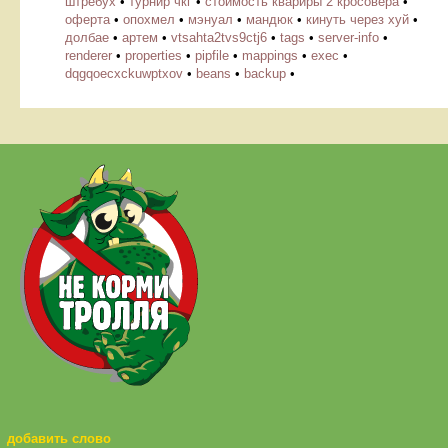
штребух
•
турнир чкг
•
стоимость квариры 2 кросовера
•
оферта
•
опохмел
•
мэнуал
•
мандюк
•
кинуть через хуй
•
долбае
•
артем
•
vtsahta2tvs9ctj6
•
tags
•
server-info
•
renderer
•
properties
•
pipfile
•
mappings
•
exec
•
dqgqoecxckuwptxov
•
beans
•
backup
•
добавить слово