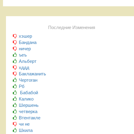
Последние Изменения
хэшер
Бандана
ничер
ъеъ
Альберт
хддд
Баклажанить
Чертоган
Рб
Бабабой
Калико
Шершень
четверка
Втентакле
чи не
Шкила