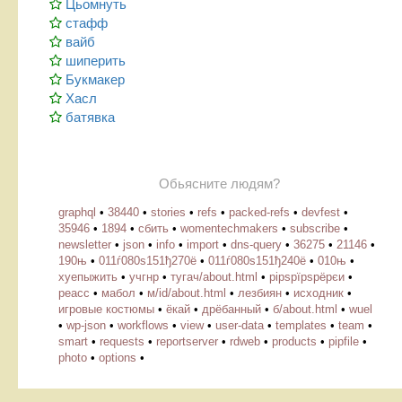
Цьомнуть
стафф
вайб
шиперить
Букмакер
Хасл
батявка
Обьясните людям?
graphql
•
38440
•
stories
•
refs
•
packed-refs
•
devfest
•
35946
•
1894
•
сбить
•
womentechmakers
•
subscribe
•
newsletter
•
json
•
info
•
import
•
dns-query
•
36275
•
21146
•
190њ
•
011ѓ080ѕ151ђ270ё
•
011ѓ080ѕ151ђ240ё
•
010њ
•
хуепыжить
•
учгнр
•
тугач/about.html
•
рірѕрїрѕрёрєи
•
реасс
•
мабол
•
м/id/about.html
•
лезбиян
•
исходник
•
игровые костюмы
•
ёкай
•
дрёбанный
•
б/about.html
•
wuel
•
wp-json
•
workflows
•
view
•
user-data
•
templates
•
team
•
smart
•
requests
•
reportserver
•
rdweb
•
products
•
pipfile
•
photo
•
options
•