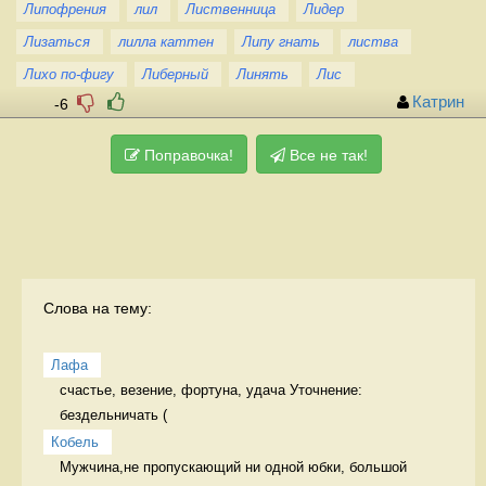
Липофрения
лил
Лиственница
Лидер
Лизаться
лилла каттен
Липу гнать
листва
Лихо по-фигу
Либерный
Линять
Лис
Катрин
-6
Поправочка!
Все не так!
Слова на тему:
Лафа
счастье, везение, фортуна, удача Уточнение: 
бездельничать (
Кобель
Мужчина,не пропускающий ни одной юбки, большой 