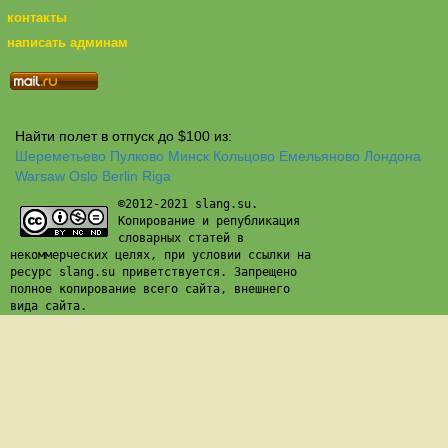
контакты
написать админам
Найти полет в отпуск до $100 из:
Шереметьево
Пулково
Минск
Кольцово
Емельяново
Лондона
Warsaw
Oslo
Berlin
Riga
©2012-2021 slang.su.
Копирование и републикация
словарных статей в
некоммерческих целях, при условии ссылки на
ресурс slang.su приветствуется. Запрещено
полное копирование всего сайта, внешнего
вида сайта.