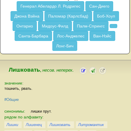
Генерал Абелардо Л. Родригес
Сан-Диего
Джона Вэйна
Паломар (Карлсбад)
Боб-Хоуп
Онтарио
Мидоус-Филд
Палм-Спрингс
Санта-Барбара
Лос-Анджелес
Ван-Нэйс
Лонг-Бич
Лишковать
,
несов. неперех.
значение:
тошнить, рвать.
#Общие
синонимы:
лишки прут.
рядом по алфавиту:
Лишки
Лишенец
Лишковать
Литромантик