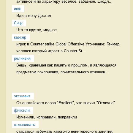
активное и по характеру весёлое, забавное, шкодл...
ивж
Иди в жопу Достал
Сицк
Что-то крутое, модное.  
каэсер
игрок в Counter strike Global Offensive Уточнение: Геймер, 
человек который играет в Counter-St...
реликвия
Вещь, хранимая как память о прошлом, и являющаяся 
предметом поклонения, почитательного отношен...
экселент
От английского слова "Exellent", что значит "Отлично" 
фиксили
Изменили, исправили, поправили 
отлынивать
стараться избежать какого-то неинтересного занятия, 