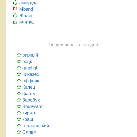
ампулда
Mband
Жалеп
илитка
Популярное за сегодня
рарный
роцк
graphql
чиназес
оффник
Капец
фарту
баребух
Boulevard
кирять
краш
голландский
Слпвм