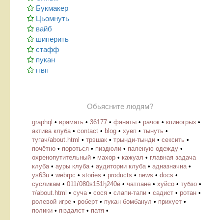
Букмакер
Цьомнуть
вайб
шиперить
стафф
пукан
ггвп
Обьясните людям?
graphql
•
врамать
•
36177
•
фанаты
•
рачок
•
кпиногрыз
•
актива клуба
•
contact
•
blog
•
хуеп
•
тынуть
•
тугач/about.html
•
трэшак
•
трынди-тынди
•
сексить
•
почётно
•
пороться
•
пиздюли
•
паленую одежду
•
охренопутительный
•
махор
•
кажуал
•
главная задача
клуба
•
ауры клуба
•
аудитории клуба
•
адназначна
•
ys63u
•
webrpc
•
stories
•
products
•
news
•
docs
•
cусликам
•
011ѓ080ѕ151ђ240ё
•
чатлане
•
хуйсо
•
тубзо
•
т/about.html
•
суча
•
сося
•
слапи-тапи
•
садист
•
ротан
•
ролевой игре
•
роберт
•
пукан бомбанул
•
прихует
•
полики
•
піздалєт
•
патя
•