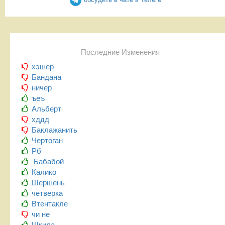
Последние Изменения
хэшер
Бандана
ничер
ъеъ
Альберт
хддд
Баклажанить
Чертоган
Рб
Бабабой
Калико
Шершень
четверка
Втентакле
чи не
Шкила