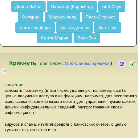
Джона Вэйна
Паломар (Карлсбад)
Боб-Хоуп
Онтарио
Мидоус-Филд
Палм-Спрингс
Санта-Барбара
Лос-Анджелес
Ван-Нэйс
Санта-Мария
Лонг-Бич
Крякнуть
,
сов. перех.
(
айтишники
,
кракеры
)
значение:
взломать программу (в том числе удаленную, например, сайт) с
целью получения доступа к ее функциям, например, для бесплатного
использования коммерческого софта, для управления чужим сайтом,
добычи конфиденциальных сведений, распространения своей
информации в т.ч.
вирусов и спама, изъятия средств с банковских счетов, с целью
хулиганства, озорства и пр.