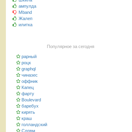
ампулда
Mband
Жалеп
илитка
Популярное за сегодня
рарный
роцк
graphql
чиназес
оффник
Капец
фарту
Boulevard
баребух
кирять
краш
голландский
Слпвм