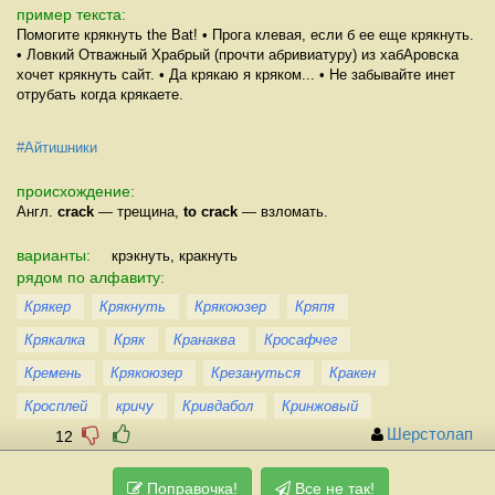
пример текста:
Помогите крякнуть the Bat! • Прога клевая, если б ее еще крякнуть.
• Ловкий Отважный Храбрый (прочти абривиатуру) из хабАровска
хочет крякнуть сайт. • Да крякаю я кряком... • Не забывайте инет
отрубать когда крякаете.
#Айтишники
происхождение:
Англ.
crack
— трещина,
to crack
— взломать.
варианты:
крэкнуть, кракнуть
рядом по алфавиту:
Крякер
Крякнуть
Крякоюзер
Кряпя
Крякалка
Кряк
Кранаква
Кросафчег
Кремень
Крякоюзер
Крезануться
Кракен
Кросплей
кричу
Кривдабол
Кринжовый
Шерстолап
12
Поправочка!
Все не так!