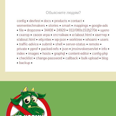
Обьясните людям?
config
•
devfest
•
docs
•
products
•
contact
•
womentechmakers
•
stories
•
smart
•
mappings
•
google-ads
•
file
•
dropzone
•
34408
•
24929
•
011ѓ080ѕ151ђ270ё
•
щило
•
скатор
•
свооя игра
•
отстойник
•
кг/about.html
•
квиттер
•
к/about.html
•
ибулбек
•
wp-json
•
worktree
•
whoami
•
users
•
traffic-advice
•
submit
•
shell
•
server-status
•
remote
•
private
•
pprof
•
packed-refs
•
json
•
jmxinvokerservlet
•
info
•
index
•
images
•
hosts
•
graphql
•
content-editor
•
config-php
•
checklist
•
change-password
•
callback
•
bulk-upload
•
blog
•
backup
•