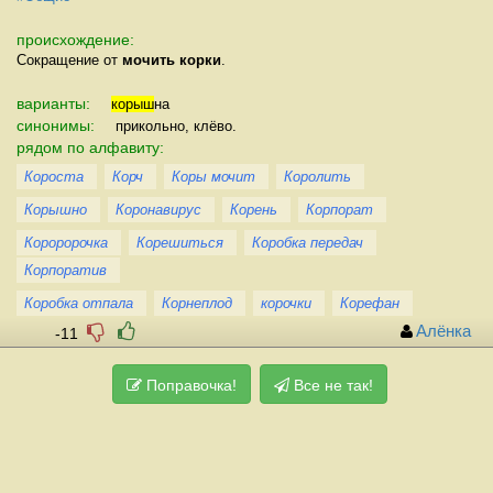
происхождение:
Сокращение от
мочить корки
.
варианты:
корыш
на
синонимы:
прикольно, клёво.
рядом по алфавиту:
Короста
Корч
Коры мочит
Королить
Корышно
Коронавирус
Корень
Корпорат
Короророчка
Корешиться
Коробка передач
Корпоратив
Коробка отпала
Корнеплод
корочки
Корефан
Алёнка
-11
Поправочка!
Все не так!