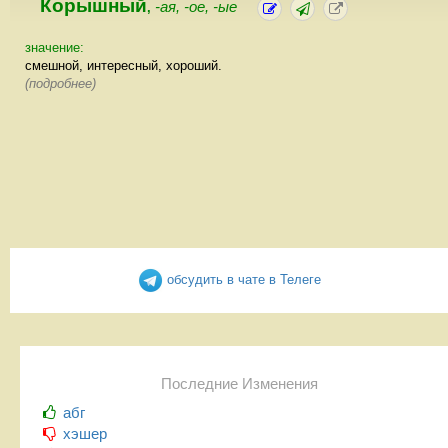
Корышный
-ая, -ое, -ые
,
значение:
смешной, интересный, хороший.
(подробнее)
обсудить в чате в Телеге
Последние Изменения
абг
хэшер