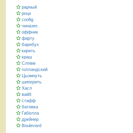
рарный
роцк
config
чиназес
оффник
фарту
баребух
кирять
краш
Слпвм
голландский
Цьомнуть
шиперить
Хасл
вайб
стафф
батявка
Габелла
дрейнер
Boulevard