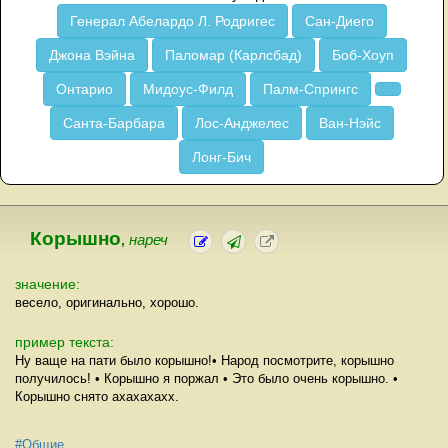
Генерал Абелардо Л. Родригес
Сан-Диего
Джона Вэйна
Паломар (Карлсбад)
Боб-Хоуп
Онтарио
Мидоус-Филд
Палм-Спрингс
Санта-Барбара
Лос-Анджелес
Ван-Нэйс
Лонг-Бич
Корышно
,
нареч
значение:
весело, оригинально, хорошо.
пример текста:
Ну ваще на пати было корышно!• Народ посмотрите, корышно
получилось! • Корышно я поржал • Это было очень корышно. •
Корышно снято ахахахахх.
#Общие