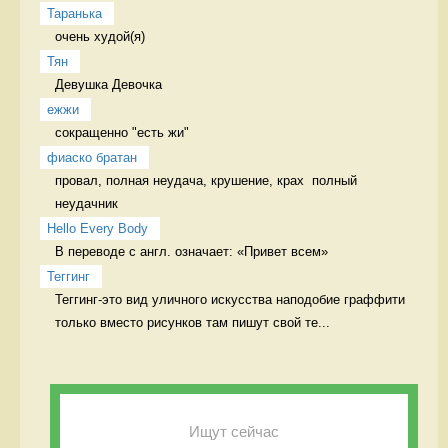
Таранька
очень худой(я) 
Тян
Девушка Девочка
ежжи
сокращенно "есть жи" 
фиаско братан
провал, полная неудача, крушение, крах  полный 
неудачник
Hello Every Body
В переводе с англ. означает: «Привет всем» 
Теггинг
Теггинг-это вид уличного искусства наподобие граффити 
только вместо рисунков там пишут свой те...
Ищут сейчас