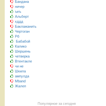
Бандана
ничер
ъеъ
Альберт
хддд
Баклажанить
Чертоган
Рб
Бабабой
Калико
Шершень
четверка
Втентакле
чи не
Шкила
ампулда
Mband
Жалеп
Популярное за сегодня