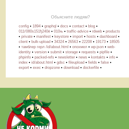
Обьясните людям?
config
•
1894
•
graphql
•
docs
•
contact
•
blog
•
011ѓ080ѕ151ђ240ё
•
010њ
•
traffic-advice
•
rdweb
•
products
•
private
•
manifest
•
keystore
•
import
•
hosts
•
dashboard
•
client
•
bulk-upload
•
34324
•
26563
•
22208
•
19173
•
18505
•
тамблер герл /id/about.html
•
опохмел
•
wp-json
•
web-
identity
•
version
•
submit
•
storage
•
requests
•
pipfile
•
phpinfo
•
packed-refs
•
newsletter
•
news
•
kontakts
•
info
•
index
•
id/about.html
•
gdsc
•
fileupload
•
fields
•
false
•
export
•
exec
•
dropzone
•
download
•
dockerfile
•