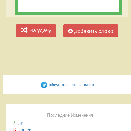
На удачу
Добавить слово
обсудить в чате в Телеге
Последние Изменения
абг
хэшер