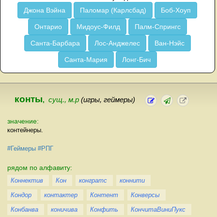
Джона Вэйна
Паломар (Карлсбад)
Боб-Хоуп
Онтарио
Мидоус-Филд
Палм-Спрингс
Санта-Барбара
Лос-Анджелес
Ван-Нэйс
Санта-Мария
Лонг-Бич
конты
,
сущ., м.р
(игры, геймеры)
значение:
контейнеры.
#Геймеры
#РПГ
рядом по алфавиту:
Коннектив
Кон
конгратс
коннити
Кондор
контактер
Контент
Конверсы
Конбанва
коничива
Конфить
КончитаВиниПукс