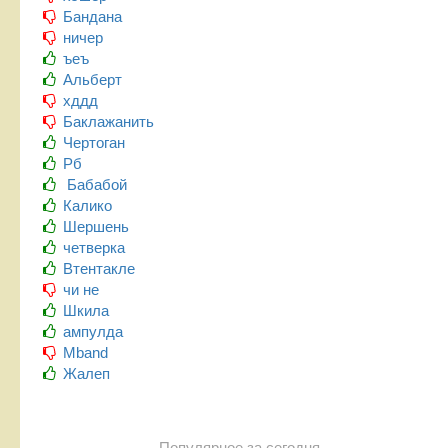
Бандана
ничер
ъеъ
Альберт
хддд
Баклажанить
Чертоган
Рб
Бабабой
Калико
Шершень
четверка
Втентакле
чи не
Шкила
ампулда
Mband
Жалеп
Популярное за сегодня