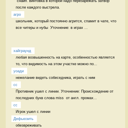
 снайп. винтовка в которой надо перезарежать затвор 
после каждого выстрела. 
агро
школьник, который постоянно агрится, спамит в чате, что 
все читеры и нубы  Уточнение: в играх ...
хайграунд
любая возвышенность на карте, особенностью является 
то, что видимость на этом участке можно по...
уоади
нежелание видеть собеседника, играть с ним 
сс
Противник ушел с линии. Уточнение: Происхождение от 
последних букв слова miss  от англ. промах...
сс
Игрок ушел с линии 
Дефьюзить
обезвреживать 