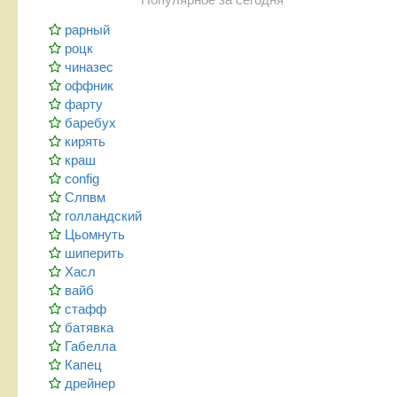
рарный
роцк
чиназес
оффник
фарту
баребух
кирять
краш
config
Слпвм
голландский
Цьомнуть
шиперить
Хасл
вайб
стафф
батявка
Габелла
Капец
дрейнер