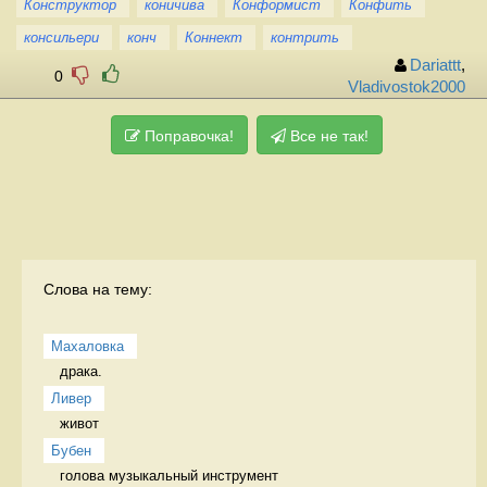
Конструктор
коничива
Конформист
Конфить
консильери
конч
Коннект
контрить
Dariattt
,
0
Vladivostok2000
Поправочка!
Все не так!
Слова на тему:
Махаловка
драка.  
Ливер
живот 
Бубен
голова музыкальный инструмент