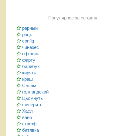
Популярное за сегодня
рарный
роцк
config
чиназес
оффник
фарту
баребух
кирять
краш
Слпвм
голландский
Цьомнуть
шиперить
Хасл
вайб
стафф
батявка