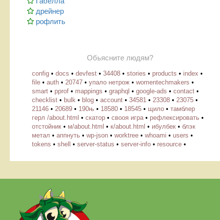
Габелла
дрейнер
рофлить
Обьясните людям?
config
•
docs
•
devfest
•
34408
•
stories
•
products
•
index
•
file
•
auth
•
20747
•
упало нетрож
•
womentechmakers
•
smart
•
pprof
•
mappings
•
graphql
•
google-ads
•
contact
•
checklist
•
bulk
•
blog
•
account
•
34581
•
23308
•
23075
•
21146
•
20689
•
190њ
•
18580
•
18545
•
щило
•
тамблер
герл /about.html
•
скатор
•
свооя игра
•
рефлексировать
•
отстойник
•
м/about.html
•
к/about.html
•
ибулбек
•
блэк
метал
•
аппнуть
•
wp-json
•
worktree
•
whoami
•
users
•
tokens
•
shell
•
server-status
•
server-info
•
resource
•