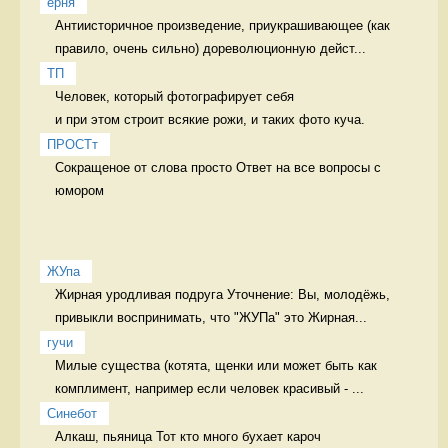
ерня
Антиисторичное произведение, приукрашивающее (как 
правило, очень сильно) дореволюционную дейст...
ТП
Человек, который фотографирует себя 

и при этом строит всякие рожи, и таких фото куча. 
ПРОСТт
Сокращеное от слова просто Ответ на все вопросы с 
юмором
ЖУпа
Жирная уродливая подруга Уточнение: Вы, молодёжь, 
привыкли воспринимать, что "ЖУПа" это Жирная...
гучи
Милые существа (котята, щенки или может быть как 
комплимент, например если человек красивый - ...
Синебот
Алкаш, пьяница Тот кто много бухает кароч