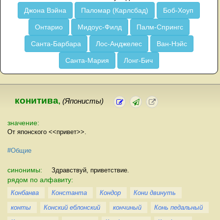
Джона Вэйна
Паломар (Карлсбад)
Боб-Хоуп
Онтарио
Мидоус-Филд
Палм-Спрингс
Санта-Барбара
Лос-Анджелес
Ван-Нэйс
Санта-Мария
Лонг-Бич
конитива
,
(Японисты)
значение:
От японского <<привет>>.
#Общие
синонимы:
Здравствуй, приветствие.
рядом по алфавиту:
Конбанва
Константа
Кондор
Кони двинуть
конты
Конский еблонский
кончиный
Конь педальный