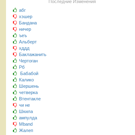
Последние Изменения
абг
хэшер
Бандана
ничер
ъеъ
Альберт
хддд
Баклажанить
Чертоган
Рб
Бабабой
Калико
Шершень
четверка
Втентакле
чи не
Шкила
ампулда
Mband
Жалеп