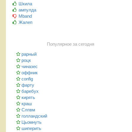
Шкила
ампулда
Mband
Жалеп
Популярное за сегодня
рарный
роцк
чиназес
оффник
config
фарту
баребух
кирять
краш
Слпвм
голландский
Цьомнуть
шиперить