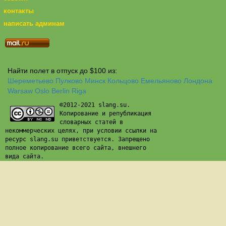
контакты
написать админам
Найти полет в отпуск до $100 из:
Шереметьево
Пулково
Минск
Кольцово
Емельяново
Лондона
Warsaw
Oslo
Berlin
Riga
©2012-2021 slang.su.
Копирование и републикация
словарных статей в
некоммерческих целях, при условии ссылки на
ресурс slang.su приветствуется. Запрещено
полное копирование всего сайта, внешнего
вида сайта.