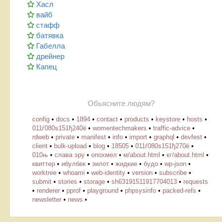
Хасл
вайб
стафф
батявка
Габелла
дрейнер
Капец
Обьясните людям?
config
•
docs
•
1894
•
contact
•
products
•
keystore
•
hosts
•
011ѓ080ѕ151ђ240ё
•
womentechmakers
•
traffic-advice
•
rdweb
•
private
•
manifest
•
info
•
import
•
graphql
•
devfest
•
client
•
bulk-upload
•
blog
•
18505
•
011ѓ080ѕ151ђ270ё
•
010њ
•
слава эру
•
опохмел
•
м/about.html
•
кг/about.html
•
квиттер
•
ибулбек
•
зилот
•
жидкие
•
будо
•
wp-json
•
worktree
•
whoami
•
web-identity
•
version
•
subscribe
•
submit
•
stories
•
storage
•
sh63191511917704013
•
requests
•
renderer
•
pprof
•
playground
•
phpsysinfo
•
packed-refs
•
newsletter
•
news
•