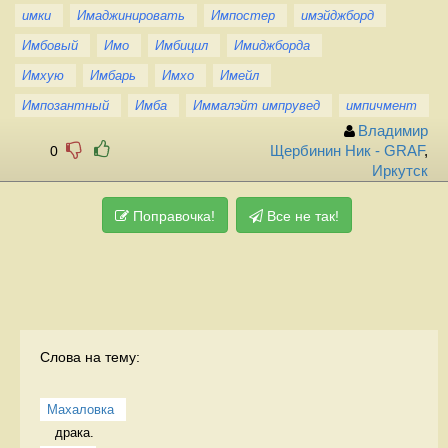
имки
Имаджинировать
Импостер
имэйджборд
Имбовый
Имо
Имбицил
Имиджборда
Имхую
Имбарь
Имхо
Имейл
Импозантный
Имба
Иммалэйт импрувед
импичмент
Владимир
0
Щербинин Ник - GRAF
,
Иркутск
Поправочка!
Все не так!
Слова на тему:
Махаловка
драка.  