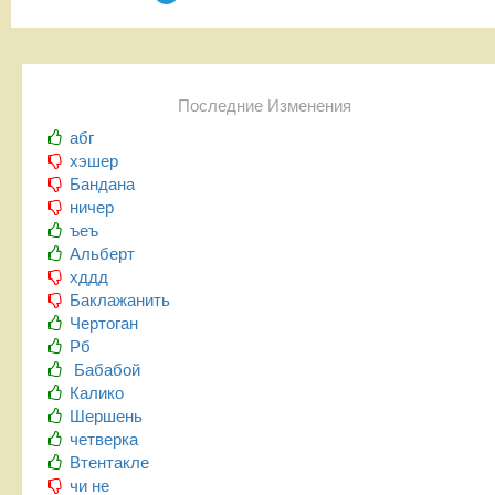
Последние Изменения
абг
хэшер
Бандана
ничер
ъеъ
Альберт
хддд
Баклажанить
Чертоган
Рб
Бабабой
Калико
Шершень
четверка
Втентакле
чи не