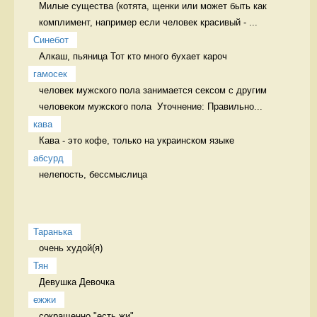
Милые существа (котята, щенки или может быть как 
комплимент, например если человек красивый - ...
Синебот
Алкаш, пьяница Тот кто много бухает кароч
гамосек
человек мужского пола занимается сексом с другим 
человеком мужского пола  Уточнение: Правильно...
кава
Кава - это кофе, только на украинском языке 
абсурд
нелепость, бессмыслица 
Таранька
очень худой(я) 
Тян
Девушка Девочка
ежжи
сокращенно "есть жи" 