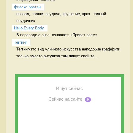
фиаско братан
провал, полная неудача, крушение, крах  полный 
неудачник
Hello Every Body
В переводе с англ. означает: «Привет всем» 
Теггинг
Теггинг-это вид уличного искусства наподобие граффити 
только вместо рисунков там пишут свой те...
Ищут сейчас
Сейчас на сайте
0