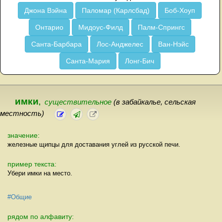
Джона Вэйна
Паломар (Карлсбад)
Боб-Хоуп
Онтарио
Мидоус-Филд
Палм-Спрингс
Санта-Барбара
Лос-Анджелес
Ван-Нэйс
Санта-Мария
Лонг-Бич
имки
,
существительное
(в забайкалье, сельская
местность)
значение:
железные щипцы для доставания углей из русской печи.
пример текста:
Убери имки на место.
#Общие
рядом по алфавиту: