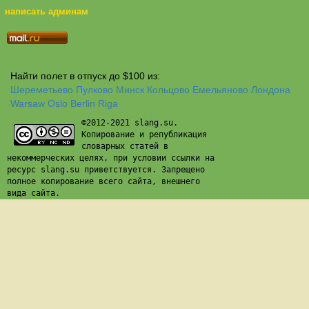
написать админам
Найти полет в отпуск до $100 из:
Шереметьево
Пулково
Минск
Кольцово
Емельяново
Лондона
Warsaw
Oslo
Berlin
Riga
©2012-2021 slang.su.
Копирование и републикация
словарных статей в
некоммерческих целях, при условии ссылки на
ресурс slang.su приветствуется. Запрещено
полное копирование всего сайта, внешнего
вида сайта.