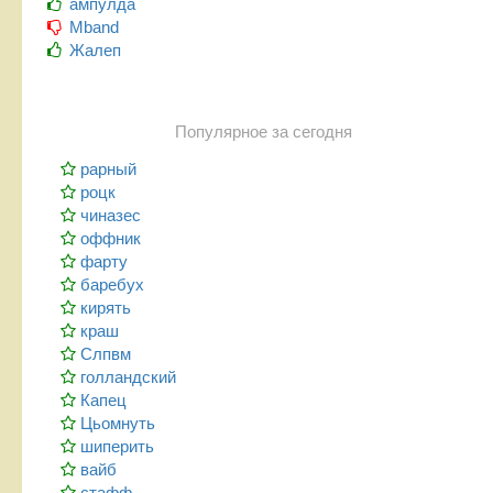
ампулда
Mband
Жалеп
Популярное за сегодня
рарный
роцк
чиназес
оффник
фарту
баребух
кирять
краш
Слпвм
голландский
Капец
Цьомнуть
шиперить
вайб
стафф