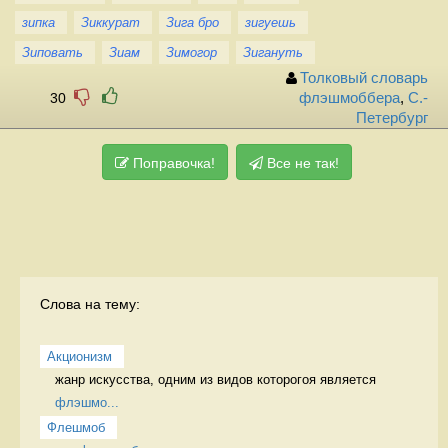
зипка
Зиккурат
Зига бро
зигуешь
Зиповать
Зиам
Зимогор
Зигануть
Толковый словарь
30
флэшмоббера
,
С.-
Петербург
Поправочка!
Все не так!
Слова на тему:
Акционизм
жанр искусства, одним из видов которогоя является 
флэшмо...
Флешмоб