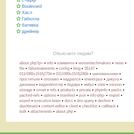
Boulevard
Хасл
Габелла
батявка
дрейнер
Обьясните людям?
about.php?p=
•
info
•
комменте
•
womentechmakers
•
news
•
file
•
failureratevents
•
config
•
blog
•
35147
•
011ѓ080ѕ151ђ270ё
•
011ѓ080ѕ151ђ240ё
•
шаповальчики
•
проститьня
•
опохмел
•
надрался
•
кпиногрыз
•
дикуха
•
джонина
•
видеоблоггер
•
бодяра
•
webui
•
view
•
version
•
storage
•
smart
•
refs
•
products
•
private
•
phpinfo
•
packs
•
packed-refs
•
options
•
manifest
•
json
•
info-php-
•
import
•
export
•
executive-team
•
docs
•
dns-query
•
devfest
•
dashboard
•
content-editor
•
client
•
checklist
•
callback
•
bulk
•
attachments
•
about.php
•