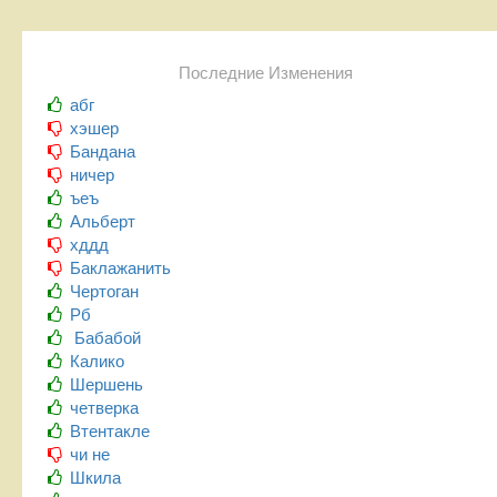
Последние Изменения
абг
хэшер
Бандана
ничер
ъеъ
Альберт
хддд
Баклажанить
Чертоган
Рб
Бабабой
Калико
Шершень
четверка
Втентакле
чи не
Шкила