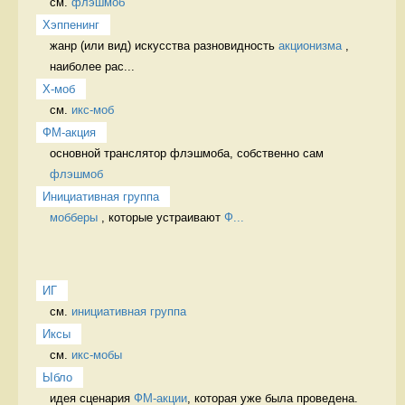
см. 
флэшмоб
Хэппенинг
жанр (или вид) искусства разновидность 
акционизма
 , 
наиболее рас...
X-моб
см. 
икс-моб
ФМ-акция
основной транслятор флэшмоба, собственно сам 
флэшмоб
Инициативная группа
мобберы
 , которые устраивают 
Ф...
ИГ
см. 
инициативная группа
Иксы
см. 
икс-мобы
Ыбло
идея сценария 
ФМ-акции
, которая уже была проведена. 