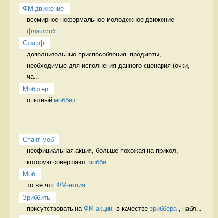
ФМ-движение
всемирное неформальное молодежное движение 
флэшмоб
Стафф
дополнительные приспособления, предметы, 
необходимые для исполнения данного сценария (очки, 
ча...
Мобстер
опытный 
моббер
Спант-моб
неофициальная акция, больше похожая на прикол, 
которую совершают 
моббе...
Моб
то же что 
ФМ-акция
Зриббить
присутствовать на 
ФМ-акции
  в качестве 
зриббера
 , набл...