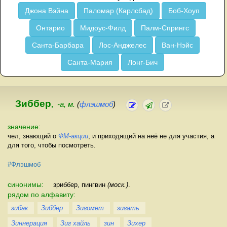
Джона Вэйна
Паломар (Карлсбад)
Боб-Хоуп
Онтарио
Мидоус-Филд
Палм-Спрингс
Санта-Барбара
Лос-Анджелес
Ван-Нэйс
Санта-Мария
Лонг-Бич
Зиббер
,
-а, м.
(
флэшмоб
)
значение:
чел, знающий о
ФМ-акции
, и приходящий на неё не для участия, а
для того, чтобы посмотреть.
#Флэшмоб
синонимы:
зриббер, пингвин
(моск.)
.
рядом по алфавиту:
зибак
Зиббер
Зигомет
зигать
Зиннерация
Зиг хайль
зин
Зихер