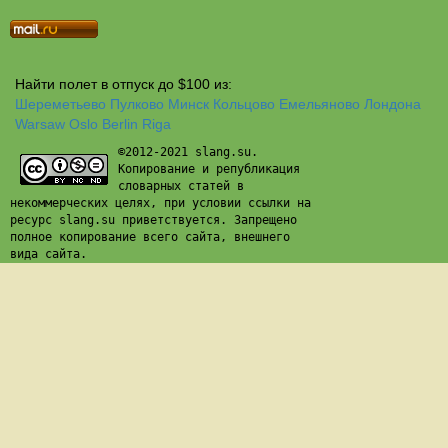
Найти полет в отпуск до $100 из:
Шереметьево
Пулково
Минск
Кольцово
Емельяново
Лондона
Warsaw
Oslo
Berlin
Riga
©2012-2021 slang.su.
Копирование и републикация
словарных статей в
некоммерческих целях, при условии ссылки на
ресурс slang.su приветствуется. Запрещено
полное копирование всего сайта, внешнего
вида сайта.