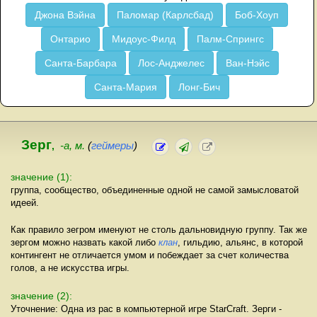
Джона Вэйна
Паломар (Карлсбад)
Боб-Хоуп
Онтарио
Мидоус-Филд
Палм-Спрингс
Санта-Барбара
Лос-Анджелес
Ван-Нэйс
Санта-Мария
Лонг-Бич
Зерг
,
-а, м.
(
геймеры
)
значение (1):
группа, сообщество, объединенные одной не самой замысловатой
идеей.
Как правило зегром именуют не столь дальновидную группу. Так же
зергом можно назвать какой либо
клан
, гильдию, альянс, в которой
контингент не отличается умом и побеждает за счет количества
голов, а не искусства игры.
значение (2):
Уточнение: Одна из рас в компьютерной игре StarCraft. Зерги -