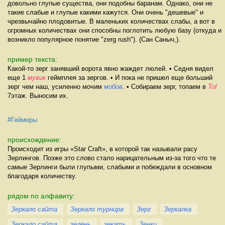
довольно глупые существа, они подобны баранам. Однако, они не
такие слабые и глупые какими кажутся. Они очень "дешевые" и
чрезвычайно плодовитые. В маленьких количествах слабы, а вот в
огромных количествах они способны поглотить любую базу (откуда и
возникло популярное понятие "zerg rush"). (Сан Саныч,).
пример текста:
Какой-то зерг занявший ворота явно жаждет люлей. • Седня видел
еще 1
мувик
геймплея за зергов. • И пока не пришел еще больший
зерг чем наш, усиленно мочим
мобов
. • Собираем зерг, топаем в
ToI
7этаж. Выносим их.
#Геймеры
происхождение:
Происходит из игры «Star Craft», в которой так называли расу
Зерлингов. Позже это слово стало нарицательным из-за того что те
самые Зерлинги были глупыми, слабыми и побеждали в основном
благодаря количеству.
рядом по алфавиту:
Зеркало сайта
Зеркало турнира
Зерг
Зеркалка
Зеркало сайта
зелень
зекать
Зенки