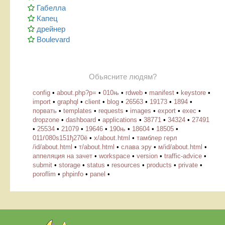
Габелла
Капец
дрейнер
Boulevard
Обьясните людям?
config
•
about.php?p=
•
010њ
•
rdweb
•
manifest
•
keystore
•
import
•
graphql
•
client
•
blog
•
26563
•
19173
•
1894
•
порвать
•
templates
•
requests
•
images
•
export
•
exec
•
dropzone
•
dashboard
•
applications
•
38771
•
34324
•
27491
•
25534
•
21079
•
19646
•
190њ
•
18604
•
18505
•
011ѓ080ѕ151ђ270ё
•
х/about.html
•
тамблер герл
/id/about.html
•
т/about.html
•
слава эру
•
м/id/about.html
•
аппеляция на зачет
•
workspace
•
version
•
traffic-advice
•
submit
•
storage
•
status
•
resources
•
products
•
private
•
poroflim
•
phpinfo
•
panel
•