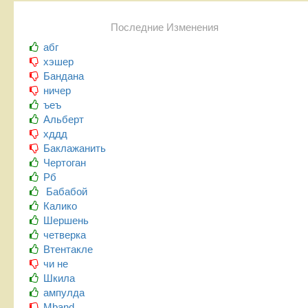
Последние Изменения
абг
хэшер
Бандана
ничер
ъеъ
Альберт
хддд
Баклажанить
Чертоган
Рб
Бабабой
Калико
Шершень
четверка
Втентакле
чи не
Шкила
ампулда
Mband