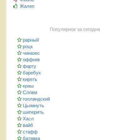
Жалеп
Популярное за сегодня
рарный
роцк
чиназес
оффник
фарту
баребух
кирять
краш
Слпвм
голландский
Цьомнуть
шиперить
Хасл
вайб
стафф
батявка