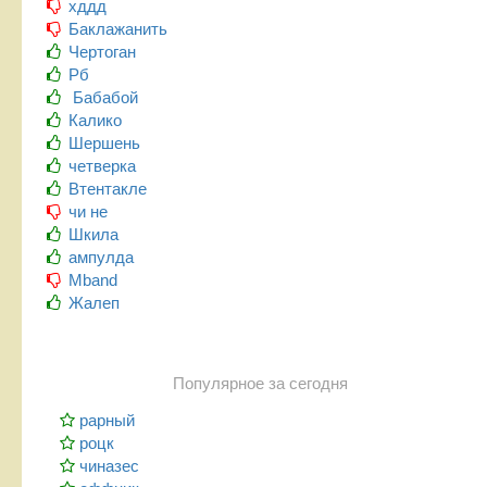
хддд
Баклажанить
Чертоган
Рб
Бабабой
Калико
Шершень
четверка
Втентакле
чи не
Шкила
ампулда
Mband
Жалеп
Популярное за сегодня
рарный
роцк
чиназес