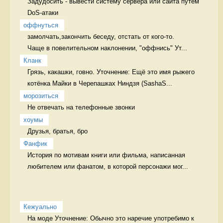
Задудосить - вывести систему сервера или сайта путем 
DoS-атаки 
оффнуться
замолчать,закончить беседу, отстать от кого-то.

Чаще в повелительном наклонении, "оффнись" Ут...
Кланк
Грязь, какашки, говно. Уточнение: Ещё это имя рыжего 
котёнка Майки в Черепашках Ниндзя (SashaS...
морозиться
Не отвечать на телефонные звонки 
хоумы
Друзья, братья, бро 
Фанфик
История по мотивам книги или фильма, написанная 
любителем или фанатом, в которой персонажи мог...
Кежуально
На моде Уточнение: Обычно это наречие употребимо к 