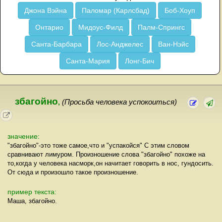
Джона Вэйна
Паломар (Карлсбад)
Боб-Хоуп
Онтарио
Мидоус-Филд
Палм-Спрингс
Санта-Барбара
Лос-Анджелес
Ван-Нэйс
Санта-Мария
Лонг-Бич
збагойно
,
(Просьба человека успокоиться)
значение:
"збагойно"-это тоже самое,что и "успакойся" С этим словом
сравнивают лимуром. Произношение слова "збагойно" похоже на
то,когда у человека насморк,он начитает говорить в нос, гундосить.
От сюда и произошло такое произношение.
пример текста:
Маша, збагойно.