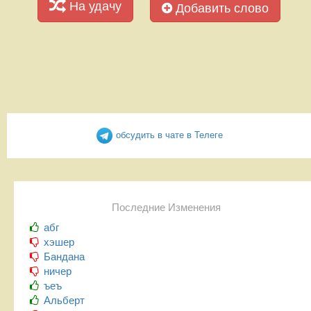
На удачу
Добавить слово
обсудить в чате в Телеге
Последние Изменения
абг
хэшер
Бандана
ничер
ъеъ
Альберт