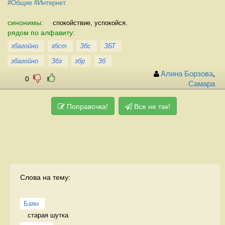
#Общие
#Интернет
синонимы:
спокойствие, успокойся.
рядом по алфавиту:
збагойно
збст
Збс
ЗБТ
збагойно
Збз
збр
Зб
Алина Борзова
,
0
Самара
Поправочка!
Все не так!
Слова на тему:
Баян
старая шутка 