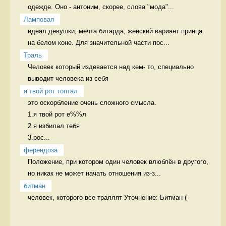
одежде. Оно - антоним, скорее, слова "мода"...
Ламповая
идеал девушки, мечта битарда, женский вариант принца 
на белом коне. Для значительной части пос...
Траль
Человек который издевается над кем- то, специально 
выводит человека из себя 
я твой рот топтал
это оскорбление очень сложного смысла.

1.я твой рот е%%л

2.я избилал тебя

3.рос...
ферендоза
Положение, при котором один человек влюблён в другого, 
но никак не может начать отношения из-з...
битман
человек, которого все траллят Уточнение: Битман (