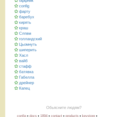
оффник
config
фарту
баребух
кирять
краш
Слпвм
голландский
Цьомнуть
шиперить
Хасл
вайб
стафф
батявка
Габелла
дрейнер
Капец
Обьясните людям?
config
•
docs
•
1894
•
contact
•
products
•
keystore
•