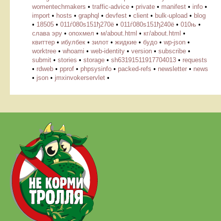
womentechmakers
•
traffic-advice
•
private
•
manifest
•
info
•
import
•
hosts
•
graphql
•
devfest
•
client
•
bulk-upload
•
blog
•
18505
•
011ѓ080ѕ151ђ270ё
•
011ѓ080ѕ151ђ240ё
•
010њ
•
слава эру
•
опохмел
•
м/about.html
•
кг/about.html
•
квиттер
•
ибулбек
•
зилот
•
жидкие
•
будо
•
wp-json
•
worktree
•
whoami
•
web-identity
•
version
•
subscribe
•
submit
•
stories
•
storage
•
sh63191511917704013
•
requests
•
rdweb
•
pprof
•
phpsysinfo
•
packed-refs
•
newsletter
•
news
•
json
•
jmxinvokerservlet
•