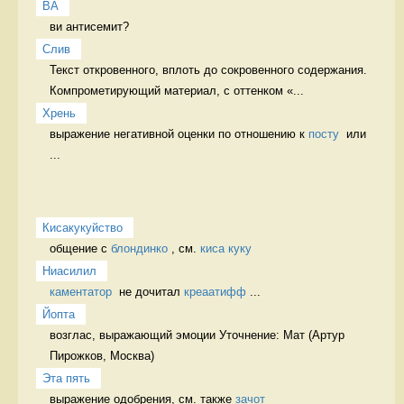
ВА
ви антисемит? 
Слив
Текст откровенного, вплоть до сокровенного содержания. 
Компрометирующий материал, с оттенком «...
Хрень
выражение негативной оценки по отношению к 
посту
  или 
...
Кисакукуйство
общение с 
блондинко
 , см. 
киса куку
Ниасилил
каментатор
  не дочитал 
креаатифф
 ...
Йопта
возглас, выражающий эмоции Уточнение: Мат (Артур 
Эта пять
выражение одобрения, см. также 
зачот