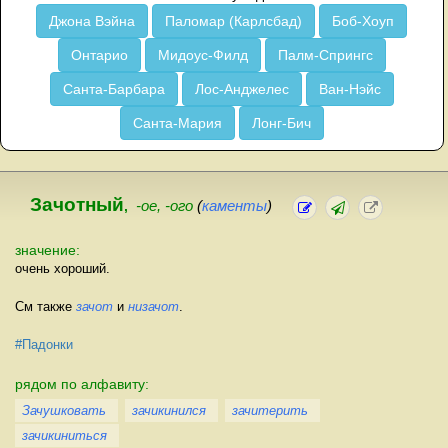
Джона Вэйна
Паломар (Карлсбад)
Боб-Хоуп
Онтарио
Мидоус-Филд
Палм-Спрингс
Санта-Барбара
Лос-Анджелес
Ван-Нэйс
Санта-Мария
Лонг-Бич
Зачотный
,
-ое, -ого
(
каменты
)
значение:
очень хороший.
См также
зачот
и
низачот
.
#Падонки
рядом по алфавиту:
Зачушковать
зачикинился
зачитерить
зачикиниться