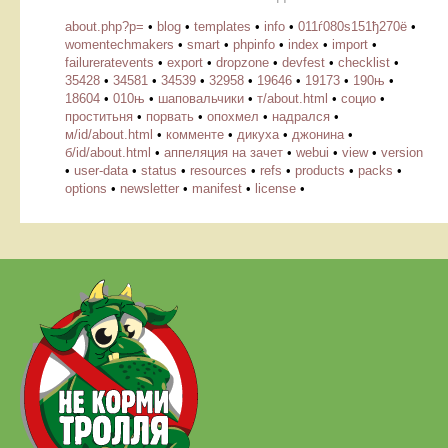
about.php?p=
•
blog
•
templates
•
info
•
011ѓ080ѕ151ђ270ё
•
womentechmakers
•
smart
•
phpinfo
•
index
•
import
•
failureratevents
•
export
•
dropzone
•
devfest
•
checklist
•
35428
•
34581
•
34539
•
32958
•
19646
•
19173
•
190њ
•
18604
•
010њ
•
шаповальчики
•
т/about.html
•
социо
•
проститьня
•
порвать
•
опохмел
•
надрался
•
м/id/about.html
•
комменте
•
дикуха
•
джонина
•
б/id/about.html
•
аппеляция на зачет
•
webui
•
view
•
version
•
user-data
•
status
•
resources
•
refs
•
products
•
packs
•
options
•
newsletter
•
manifest
•
license
•