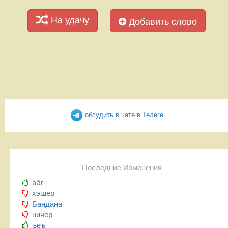
На удачу
Добавить слово
обсудить в чате в Телеге
Последние Изменения
абг
хэшер
Бандана
ничер
ъеъ