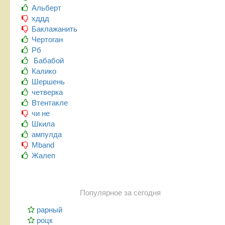
Альберт
хддд
Баклажанить
Чертоган
Рб
Бабабой
Калико
Шершень
четверка
Втентакле
чи не
Шкила
ампулда
Mband
Жалеп
Популярное за сегодня
рарный
роцк