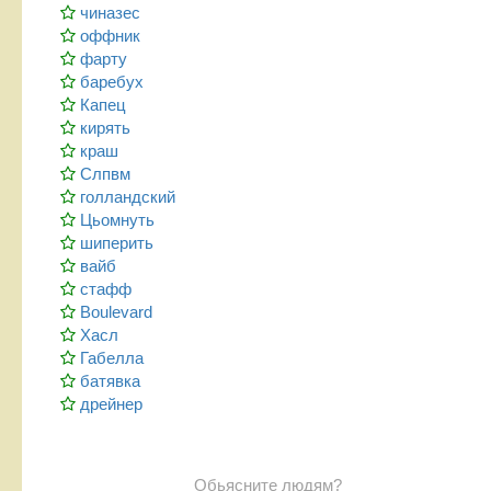
чиназес
оффник
фарту
баребух
Капец
кирять
краш
Слпвм
голландский
Цьомнуть
шиперить
вайб
стафф
Boulevard
Хасл
Габелла
батявка
дрейнер
Обьясните людям?