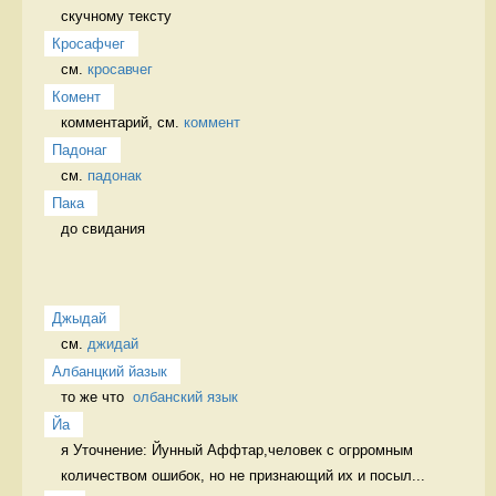
скучному тексту 
Кросафчег
см. 
кросавчег
Комент
комментарий, см. 
коммент
Падонаг
см. 
падонак
Пака
до свидания 
Джыдай
см. 
джидай
Албанцкий йазык
то же что  
олбанский язык
Йа
я Уточнение: Йунный Аффтар,человек с огрромным 
количеством ошибок, но не признающий их и посыл...