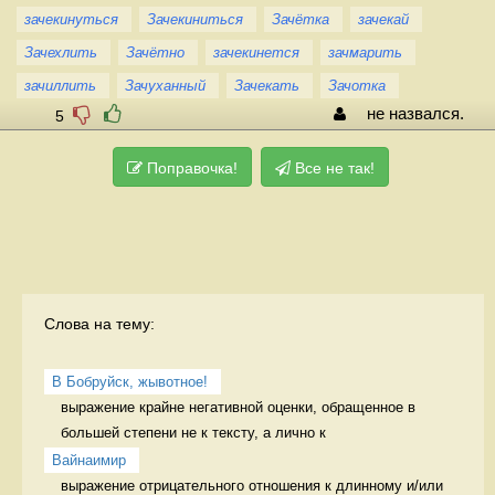
зачекинуться
Зачекиниться
Зачётка
зачекай
Зачехлить
Зачётно
зачекинется
зачмарить
зачиллить
Зачуханный
Зачекать
Зачотка
не назвался.
5
Поправочка!
Все не так!
Слова на тему:
В Бобруйск, жывотное!
выражение крайне негативной оценки, обращенное в 
большей степени не к тексту, а лично к 
Вайнаимир
выражение отрицательного отношения к длинному и/или 