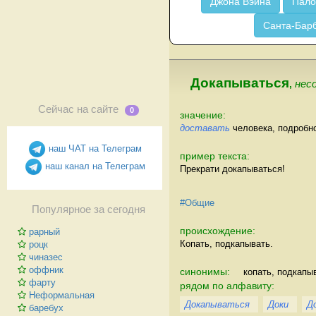
Джона Вэйна
Пало
Санта-Бар
Докапываться
,
несо
Сейчас на сайте
0
значение:
доставать
человека, подробно
наш ЧАТ на Телеграм
пример текста:
наш канал на Телеграм
Прекрати докапываться!
#Общие
Популярное за сегодня
происхождение:
рарный
Копать, подкапывать.
роцк
чиназес
оффник
синонимы:
копать, подкапы
фарту
рядом по алфавиту:
Неформальная
Докапываться
Доки
Д
баребух