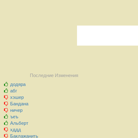
Последние Изменения
додяра
абг
хэшер
Бандана
ничер
ъеъ
Альберт
хддд
Баклажанить