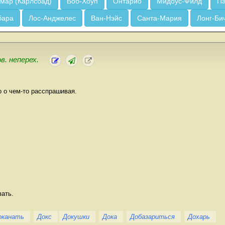
мар (Карлсбад)
Боб-Хоуп
Онтарио
Мидоус-Филд
Па
бара
Лос-Анджелес
Ван-Нэйс
Санта-Мария
Лонг-Би
в. неперех.
 о чем-то расспрашивая.
вать.
оканать
Докс
Докушки
Дока
Добазариться
Дохарь