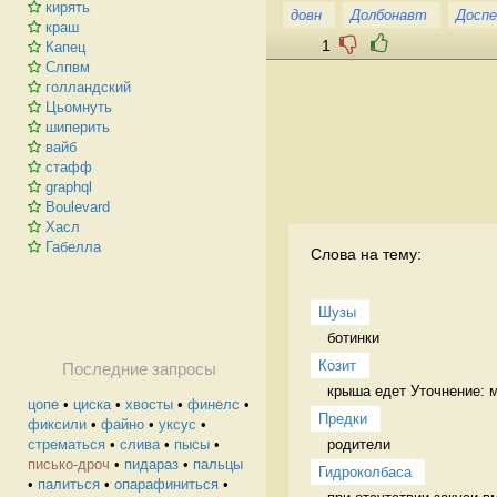
кирять
довн
Долбонавт
Досп
краш
1
Капец
Слпвм
голландский
Цьомнуть
шиперить
вайб
стафф
graphql
Boulevard
Хасл
Габелла
Слова на тему:
Шузы
ботинки  
Козит
Последние запросы
цопе
•
циска
•
хвосты
•
финелс
•
Предки
фиксили
•
файно
•
уксус
•
родители 
стрематься
•
слива
•
пысы
•
писько-дроч
•
пидараз
•
пальцы
Гидроколбаса
•
палиться
•
опарафиниться
•