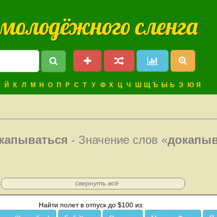
 молодёжного сленга
Й
К
Л
М
Н
О
П
Р
С
Т
У
Ф
Х
Ц
Ч
Ш
Щ
Ъ
Ы
Ь
Э
Ю
Я
капываться
- Значение слов «
докапыв
свернуть всё
Найти полет в отпуск до $100 из: