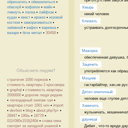
при отсутствии закуси в
обрюхатить
•
обмазепиться
•
обаснуй
•
нофапон
•
майн
•
Хмырь
ливнуть
•
лалка
•
лайфхак
•
некий человек 
кудах
•
квест
•
ирокез
•
игровой
Клювать
костюм
•
заморачиваться
•
устраивать долгосрочны
забивной
•
вафел
•
варежка
•
вазари
•
блэк метал
•
30458
•
Мажорка
обеспеченная девушка, б
Заценить
Обьясните людям?
употребляется как обращ
Мэщник
стратегия 1000 порезов
•
гастарбайтер, хач,не ру
стоимость квартиры 2 кросовера
•
graphql
•
стоимиость квартиры
Дятел опилочный
2000000
•
дорогие люди редкие
человек еще глупее дятл
•
легендарный экипаж чая
•
квартира стоит 1001 ноч
•
import
Химичить
•
devfest
•
blog
•
about.php?p=
•
жульничать, мошенничат
28947
•
190њ
•
18778
•
дауниша
011ѓ080ѕ151ђ240ё
•
слава пика
Дибил , что-то вроде даун
смотрит за западной укаиной
•