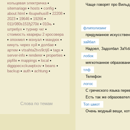
кольцевая электричка
•
Чаще говорят про Вильда
sitemariage
•
hosts
•
config
•
about.html
•
4supwhusi8
•
22208
•
2023
•
19646
•
19266
•
011ѓ080ѕ151ђ270ё
•
010њ
•
флиполизинг
штребух
•
турнир чкг
•
стоимость квариры 2 кросовера
придуманное искусственн
•
опохмел
•
мэнуал
•
мандюк
•
зайбал
кинуть через хуй
•
долбае
•
Надоел, Задолбал За%б
артем
•
vtsahta2tvs9ctj6
•
tags
•
server-info
•
renderer
•
properties
•
лобок
pipfile
•
mappings
•
local
•
мягкотканное образован
dqgqoecxckuwptxov
•
beans
•
тлф
backup
•
auth
•
achtung
•
Телефон 
логос
С греческого языка перев
Есть так же образовател
Слова по темам
Топ шмот
Очень модный вещи, кото