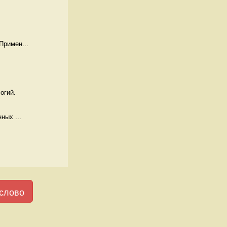
Примен...
огий. 
ных ...
слово