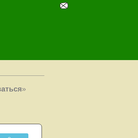
аться
»