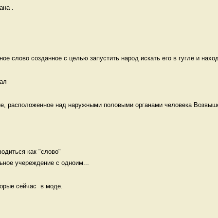
на . 
ое слово созданное с целью запустить народ искать его в гугле и наход
ал
ие, расположенное над наружными половыми органами человека Возвышен
одиться как "слово" 

ьное учереждение с одноим...
рые сейчас  в моде. 