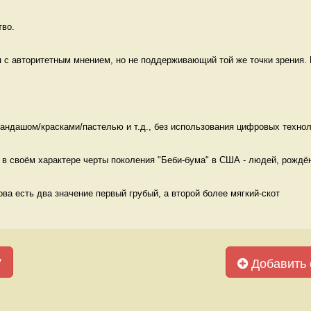
во. 
с авторитетным мнением, но не поддерживающий той же точки зрения. 
андашом/красками/пастелью и т.д., без использования цифровых технол
в своём характере черты поколения "Беби-бума" в США - людей, рождён
лова есть два значение первый грубый, а второй более мягкий-скот
у
Добавить 