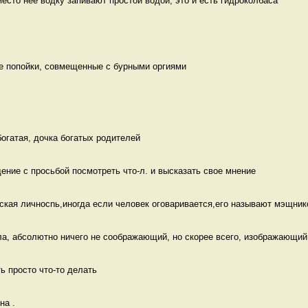
место нее водку запивают простой водой, это и есть гидроколбаса 
е попойки, совмещенные с бурными оргиями 
огатая, дочка богатых родителей 
ение с просьбой посмотреть что-л. и высказать свое мнение  
сская личносnь,иногда если человек оговаривается,его называют мэщник
а, абсолютно ничего не соображающий, но скорее всего, изображающий и
ь просто что-то делать
а .
