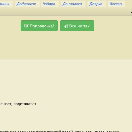
ешник
Дофенист
додяра
До талого
Доярка
доггер
Поправочка!
Все не так!