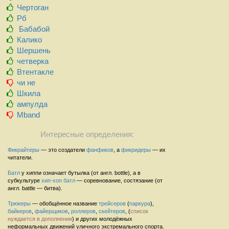
Чертоган
Рб
Бабабой
Калико
Шершень
четверка
Втентакле
чи не
Шкила
ампулда
Mband
Интересные определения:
Фикрайтеры
— это создатели
фанфиков
, а
фикридеры
— их
читатели.
Батл
у хиппи означает бутылка (от англ. bottle), а в
субкультуре
хип-хоп
батл
— соревнование, состязание (от
англ. battle — битва).
Трюкеры
— обобщённое название
трейсеров
(
паркура
),
байкеров
,
файерщиков
,
роллеров
,
скейтеров
, (
список
нуждается в дополнении
) и других молодёжных
неформальных движений уличного экстремального спорта.