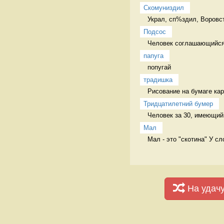
Скомуниздил
Украл, сп%здил, Воровст
Подсос
Человек соглашающийся 
папуга
попугай 
традишка
Рисование на бумаге кар
Тридцатилетний бумер
Человек за 30, имеющий 
Мал
Мал - это "скотина" У с
На удач