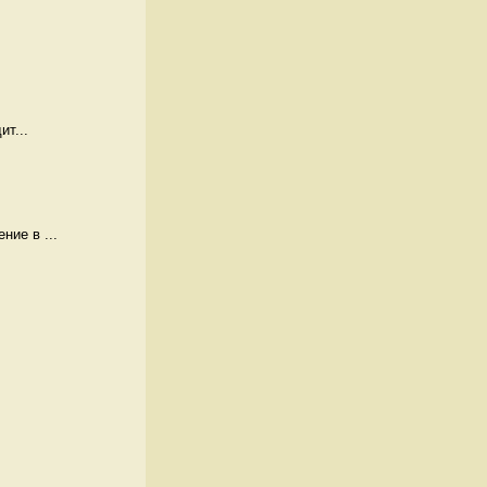
ит...
ие в ...