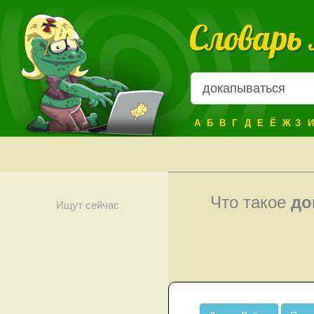
Словарь
А
Б
В
Г
Д
Е
Ё
Ж
З
И
Что такое
до
Ищут сейчас