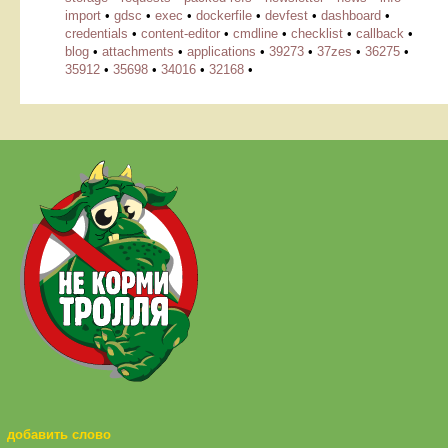
import
•
gdsc
•
exec
•
dockerfile
•
devfest
•
dashboard
•
credentials
•
content-editor
•
cmdline
•
checklist
•
callback
•
blog
•
attachments
•
applications
•
39273
•
37zes
•
36275
•
35912
•
35698
•
34016
•
32168
•
добавить слово