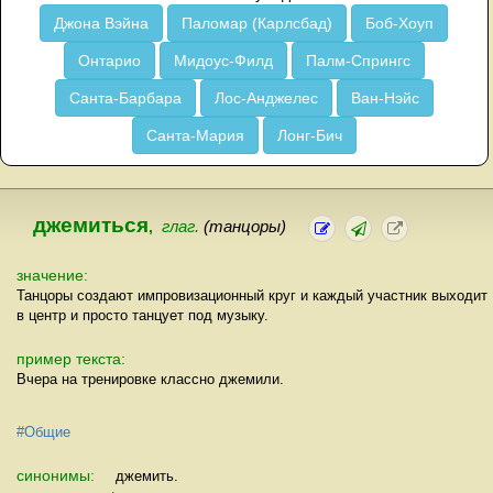
Джона Вэйна
Паломар (Карлсбад)
Боб-Хоуп
Онтарио
Мидоус-Филд
Палм-Спрингс
Санта-Барбара
Лос-Анджелес
Ван-Нэйс
Санта-Мария
Лонг-Бич
джемиться
,
глаг.
(танцоры)
значение:
Танцоры создают импровизационный круг и каждый участник выходит
в центр и просто танцует под музыку.
пример текста:
Вчера на тренировке классно джемили.
#Общие
синонимы:
джемить.