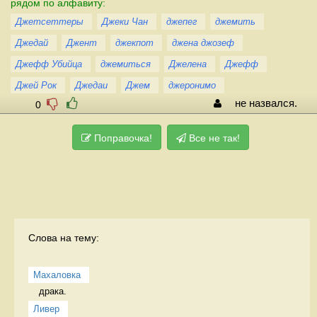
рядом по алфавиту:
Джетсеттеры
Джеки Чан
джепег
джемить
Джедай
Джент
джекпот
джена джозеф
Джефф Убийца
джемиться
Джелена
Джефф
Джей Рок
Джедаи
Джем
джеронимо
не назвался.
0
Поправочка!
Все не так!
Слова на тему:
Махаловка
драка.  
Ливер