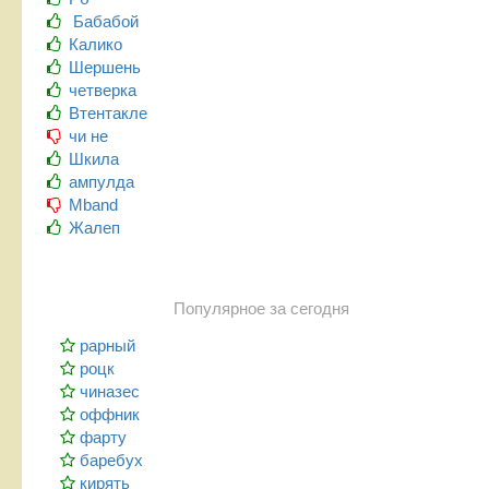
Бабабой
Калико
Шершень
четверка
Втентакле
чи не
Шкила
ампулда
Mband
Жалеп
Популярное за сегодня
рарный
роцк
чиназес
оффник
фарту
баребух
кирять