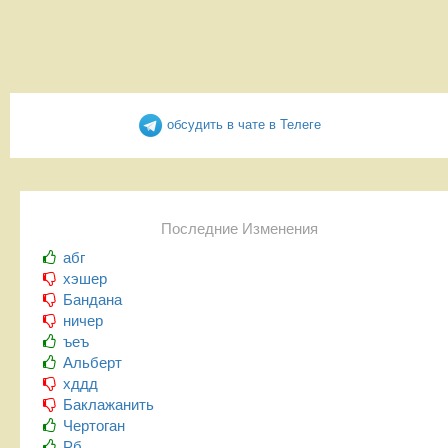
обсудить в чате в Телеге
Последние Изменения
абг
хэшер
Бандана
ничер
ъеъ
Альберт
хддд
Баклажанить
Чертоган
Рб