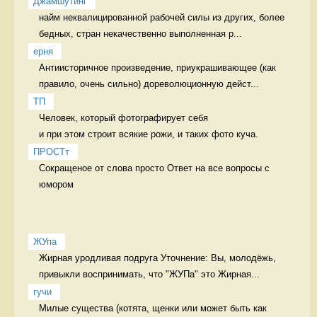
Джамшутинг
найм неквалицированной рабочей силы из других, более 
бедных, стран некачественно выполненная р...
ерня
Антиисторичное произведение, приукрашивающее (как 
правило, очень сильно) дореволюционную дейст...
ТП
Человек, который фотографирует себя 

и при этом строит всякие рожи, и таких фото куча. 
ПРОСТт
Сокращеное от слова просто Ответ на все вопросы с 
юмором
ЖУпа
Жирная уродливая подруга Уточнение: Вы, молодёжь, 
привыкли воспринимать, что "ЖУПа" это Жирная...
гучи
Милые существа (котята, щенки или может быть как 