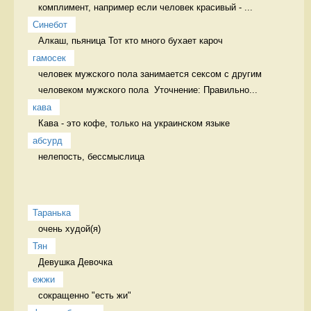
комплимент, например если человек красивый - ...
Синебот
Алкаш, пьяница Тот кто много бухает кароч
гамосек
человек мужского пола занимается сексом с другим 
человеком мужского пола  Уточнение: Правильно...
кава
Кава - это кофе, только на украинском языке 
абсурд
нелепость, бессмыслица 
Таранька
очень худой(я) 
Тян
Девушка Девочка
ежжи
сокращенно "есть жи" 