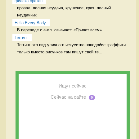
фиаско братан
провал, полная неудача, крушение, крах  полный 
неудачник
Hello Every Body
В переводе с англ. означает: «Привет всем» 
Теггинг
Теггинг-это вид уличного искусства наподобие граффити 
только вместо рисунков там пишут свой те...
Ищут сейчас
Сейчас на сайте
0