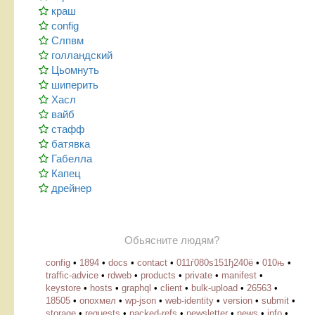
краш
config
Слпвм
голландский
Цьомнуть
шиперить
Хасл
вайб
стафф
батявка
Габелла
Капец
дрейнер
Обьясните людям?
config
•
1894
•
docs
•
contact
•
011ѓ080ѕ151ђ240ё
•
010њ
•
traffic-advice
•
rdweb
•
products
•
private
•
manifest
•
keystore
•
hosts
•
graphql
•
client
•
bulk-upload
•
26563
•
18505
•
опохмел
•
wp-json
•
web-identity
•
version
•
submit
•
storage
•
requests
•
packed-refs
•
newsletter
•
news
•
info
•