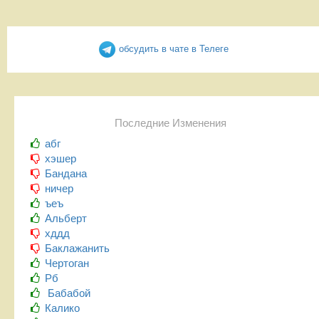
обсудить в чате в Телеге
Последние Изменения
абг
хэшер
Бандана
ничер
ъеъ
Альберт
хддд
Баклажанить
Чертоган
Рб
Бабабой
Калико