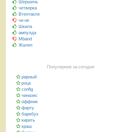
Шершень
четверка
Втентакле
чи не
Шкила
ампулда
Mband
Жалеп
Популярное за сегодня
рарный
роцк
config
чиназес
оффник
фарту
баребух
кирять
краш