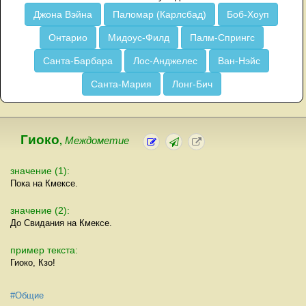
Джона Вэйна
Паломар (Карлсбад)
Боб-Хоуп
Онтарио
Мидоус-Филд
Палм-Спрингс
Санта-Барбара
Лос-Анджелес
Ван-Нэйс
Санта-Мария
Лонг-Бич
Гиоко
,
Междометие
значение (1):
Пока на Кмексе.
значение (2):
До Свидания на Кмексе.
пример текста:
Гиоко, Кзо!
#Общие