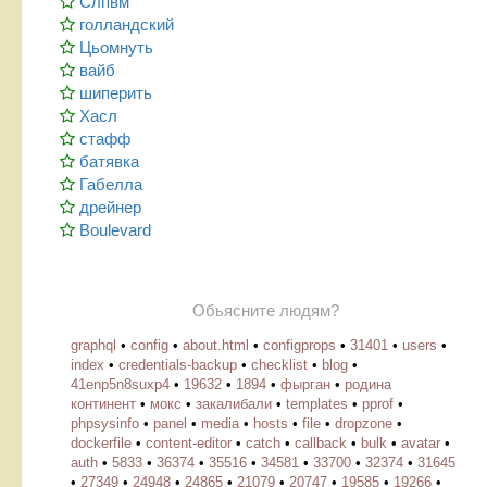
Слпвм
голландский
Цьомнуть
вайб
шиперить
Хасл
стафф
батявка
Габелла
дрейнер
Boulevard
Обьясните людям?
graphql
•
config
•
about.html
•
configprops
•
31401
•
users
•
index
•
credentials-backup
•
checklist
•
blog
•
41enp5n8suxp4
•
19632
•
1894
•
фырган
•
родина
континент
•
мокс
•
закалибали
•
templates
•
pprof
•
phpsysinfo
•
panel
•
media
•
hosts
•
file
•
dropzone
•
dockerfile
•
content-editor
•
catch
•
callback
•
bulk
•
avatar
•
auth
•
5833
•
36374
•
35516
•
34581
•
33700
•
32374
•
31645
•
27349
•
24948
•
24865
•
21079
•
20747
•
19585
•
19266
•