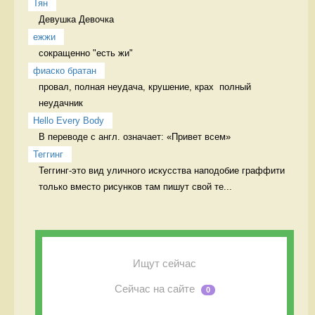
Тян
Девушка Девочка
ежжи
сокращенно "есть жи" 
фиаско братан
провал, полная неудача, крушение, крах  полный 
неудачник
Hello Every Body
В переводе с англ. означает: «Привет всем» 
Теггинг
Теггинг-это вид уличного искусства наподобие граффити 
только вместо рисунков там пишут свой те...
Ищут сейчас
Сейчас на сайте
0