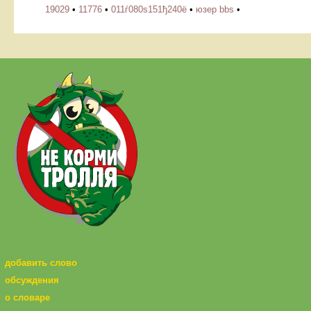
19029
•
11776
•
011ѓ080ѕ151ђ240ё
•
юзер bbs
•
добавить слово
обсуждения
о словаре