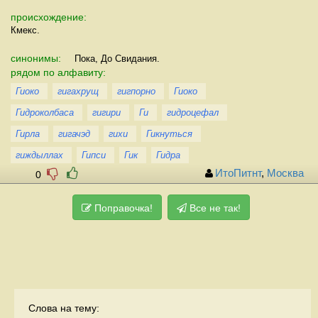
происхождение:
Кмекс.
синонимы:
Пока, До Свидания.
рядом по алфавиту:
Гиоко
гигахрущ
гигпорно
Гиоко
Гидроколбаса
гигири
Ги
гидроцефал
Гирла
гигачэд
гихи
Гикнуться
гиждыллах
Гипси
Гик
Гидра
ИтоПитнт
,
Москва
0
Поправочка!
Все не так!
Слова на тему: