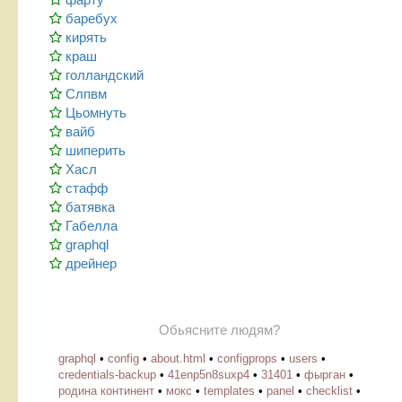
баребух
кирять
краш
голландский
Слпвм
Цьомнуть
вайб
шиперить
Хасл
стафф
батявка
Габелла
graphql
дрейнер
Обьясните людям?
graphql
•
config
•
about.html
•
configprops
•
users
•
credentials-backup
•
41enp5n8suxp4
•
31401
•
фырган
•
родина континент
•
мокс
•
templates
•
panel
•
checklist
•