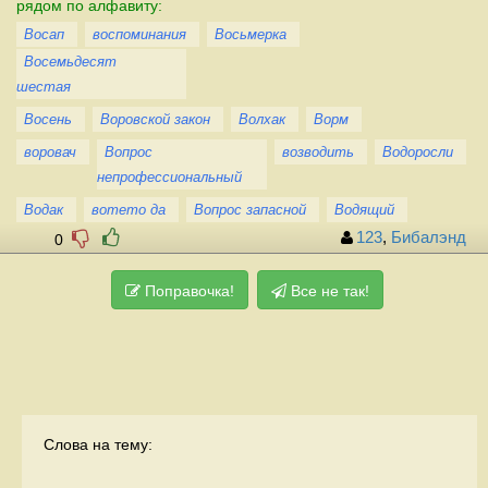
рядом по алфавиту:
Восап
воспоминания
Восьмерка
Восемьдесят
шестая
Восень
Воровской закон
Волхак
Ворм
воровач
Вопрос
возводить
Водоросли
непрофессиональный
Водак
вотето да
Вопрос запасной
Водящий
123
,
Бибалэнд
0
Поправочка!
Все не так!
Слова на тему: