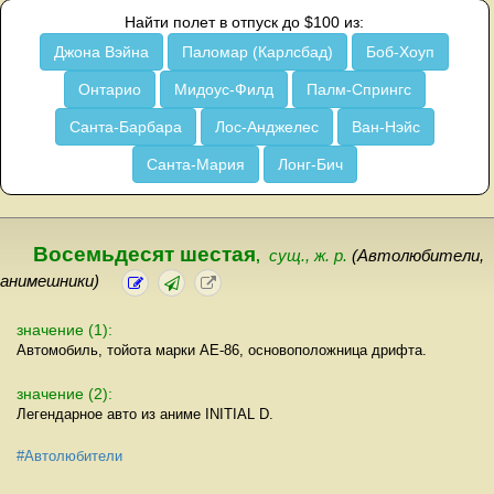
Найти полет в отпуск до $100 из:
Джона Вэйна
Паломар (Карлсбад)
Боб-Хоуп
Онтарио
Мидоус-Филд
Палм-Спрингс
Санта-Барбара
Лос-Анджелес
Ван-Нэйс
Санта-Мария
Лонг-Бич
Восемьдесят шестая
,
сущ., ж. р.
(Автолюбители,
анимешники)
значение (1):
Автомобиль, тойота марки AE-86, основоположница дрифта.
значение (2):
Легендарное авто из аниме INITIAL D.
#Автолюбители