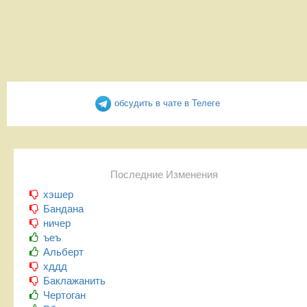
обсудить в чате в Телеге
Последние Изменения
хэшер
Бандана
ничер
ъеъ
Альберт
хддд
Баклажанить
Чертоган