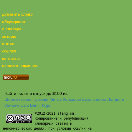
добавить слово
обсуждения
о словаре
авторы
статьи
ссылки
контакты
написать админам
Найти полет в отпуск до $100 из:
Шереметьево
Пулково
Минск
Кольцово
Емельяново
Лондона
Warsaw
Oslo
Berlin
Riga
©2012-2021 slang.su.
Копирование и републикация
словарных статей в
некоммерческих целях, при условии ссылки на