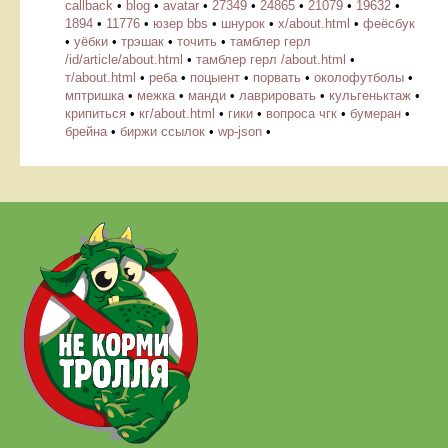
callback
•
blog
•
avatar
•
27349
•
24865
•
21079
•
19632
•
1894
•
11776
•
юзер bbs
•
шнурок
•
х/about.html
•
феёсбук
•
уёбки
•
трэшак
•
точить
•
тамблер герл
/id/article/about.html
•
тамблер герл /about.html
•
т/about.html
•
реба
•
поцыент
•
порвать
•
околофутболы
•
мптришка
•
межка
•
манди
•
лаврировать
•
кульгеньктаж
•
крипиться
•
кг/about.html
•
гики
•
вопроса чгк
•
бумеран
•
брейна
•
биржи ссылок
•
wp-json
•