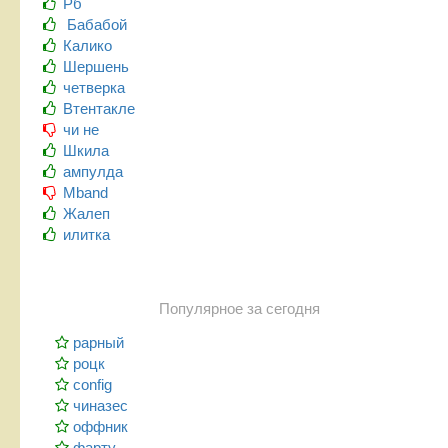
Рб
Бабабой
Калико
Шершень
четверка
Втентакле
чи не
Шкила
ампулда
Mband
Жалеп
илитка
Популярное за сегодня
рарный
роцк
config
чиназес
оффник
фарту