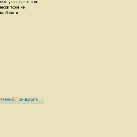
ктике указываются не
чески тоже не
адобности
вгений Поникаров