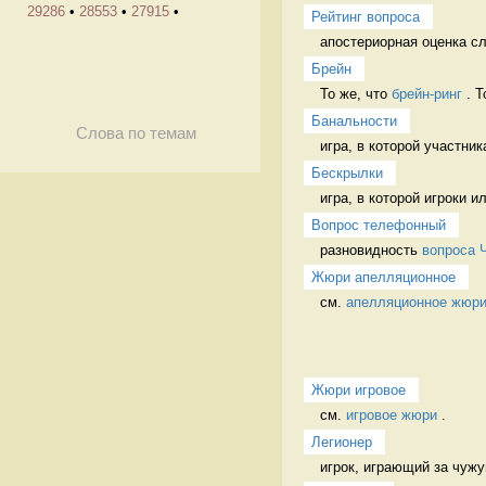
29286
•
28553
•
27915
•
Рейтинг вопроса
апостериорная оценка сл
Брейн
То же, что 
брейн-ринг
 . 
Банальности
Слова по темам
игра, в которой участни
Бескрылки
игра, в которой игроки 
Вопрос телефонный
разновидность 
вопроса 
Жюри апелляционное
см. 
апелляционное жюр
Жюри игровое
см. 
игровое жюри
 . 
Легионер
игрок, играющий за чужу