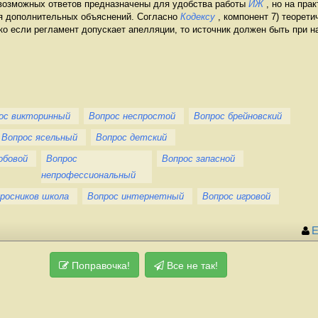
у возможных ответов предназначены для удобства работы
ИЖ
, но на пра
я дополнительных объяснений. Согласно
Кодексу
, компонент 7) теорети
ко если регламент допускает апелляции, то источник должен быть при н
ос викторинный
Вопрос неспростой
Вопрос брейновский
Вопрос ясельный
Вопрос детский
обовой
Вопрос
Вопрос запасной
непрофессиональный
росников школа
Вопрос интернетный
Вопрос игровой
Е
Поправочка!
Все не так!