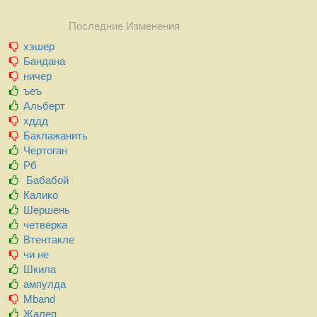
Последние Изменения
хэшер
Бандана
ничер
ъеъ
Альберт
хддд
Баклажанить
Чертоган
Рб
Бабабой
Калико
Шершень
четверка
Втентакле
чи не
Шкила
ампулда
Mband
Жалеп