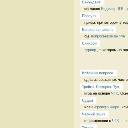
Секундант
согласно 
Кодексу ЧГК
 ,
Пропуск
прием, при котором в те
Вопросная школа
см. 
вопросников школа
Синхрон
турнир
 , в котором на од
Источник вопроса
одна из составных часте
Тройка. Семерка. Туз.
игра на основе 
ЧГК
. Осн
Судья
член 
игрового жюри
  или
Чёрный ящик
в применении к 
ЧГК
  — 
Тугрик