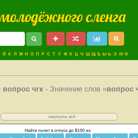
 молодёжного сленга
Й
К
Л
М
Н
О
П
Р
С
Т
У
Ф
Х
Ц
Ч
Ш
Щ
Ъ
Ы
Ь
Э
Ю
Я
е
вопрос чгк
- Значение слов «
вопрос 
свернуть всё
Найти полет в отпуск до $100 из: