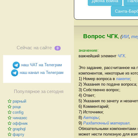
Джона Вэйна
Пало
Санта-Бар
Вопрос ЧГК
,
(
ИИ
,
те
Сейчас на сайте
0
значение:
важнейший элемент
ЧГК
.
наш ЧАТ на Телеграм
Это задание, рассчитанное на
наш канал на Телеграм
компонентов, некоторые из кот
1) Номер вопроса в
пакете
;
2) Указания по подаче вопроса;
3) Собственно вопрос;
Популярное за сегодня
4) Ответ;
5) Указания по зачету и незаче
рарный
6) Комментарий;
роцк
7) Источники;
config
8)
Авторы
;
чиназес
9)
Раздаточный материал
.
оффник
Обязательными компонентами я
graphql
может нести полезную для взя
фарту