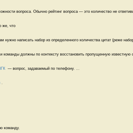
ожности вопроса. Обычно рейтинг вопроса — это количество не ответивш
То же, что 
кам нужно написать набор из определенного количества цитат (реже набор 
или команды должны по контексту восстановить пропущенную известную с
ЧГК
  — вопрос, задаваемый по телефону. ...
и
 . 
ю команду. 