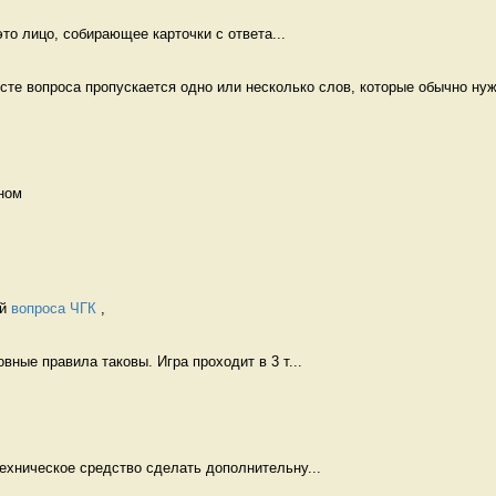
 это лицо, собирающее карточки с ответа...
ксте вопроса пропускается одно или несколько слов, которые обычно нуж
ном  
й 
вопроса ЧГК
 , 
овные правила таковы. Игра проходит в 3 т...
 
техническое средство сделать дополнительну...