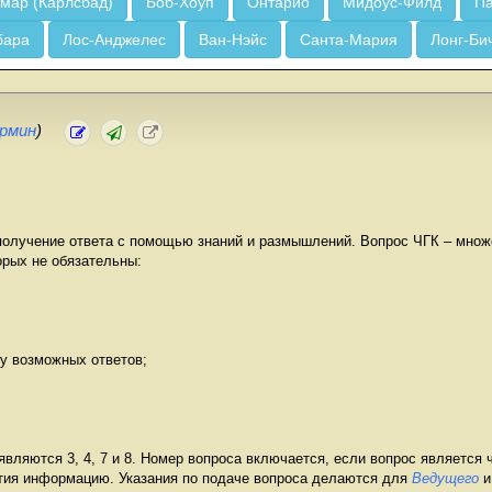
мар (Карлсбад)
Боб-Хоуп
Онтарио
Мидоус-Филд
Па
бара
Лос-Анджелес
Ван-Нэйс
Санта-Мария
Лонг-Би
рмин
)
 получение ответа с помощью знаний и размышлений. Вопрос ЧГК – множ
орых не обязательны:
ту возможных ответов;
вляются 3, 4, 7 и 8. Номер вопроса включается, если вопрос является
тия информацию. Указания по подаче вопроса делаются для
Ведущего