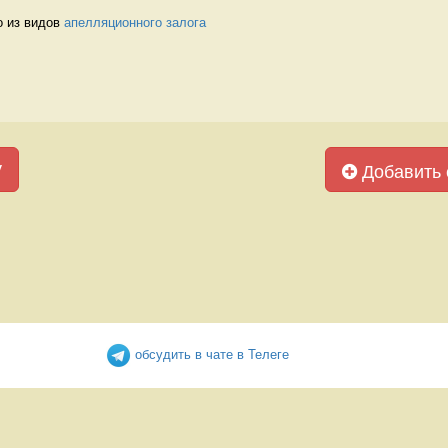
 из видов 
апелляционного залога
у
Добавить 
обсудить в чате в Телеге