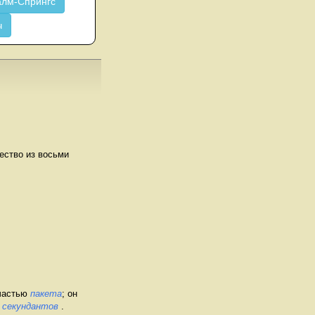
лм-Спрингс
ч
ество из восьми
 частью
пакета
; он
и
секундантов
.