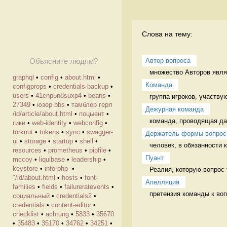
Слова на тему:
Автор вопроса
Обьясните людям?
множество Авторов явля
graphql
•
config
•
about.html
•
Команда
configprops
•
credentials-backup
•
users
•
41enp5n8suxp4
•
beans
•
группа игроков, участву
27349
•
юзер bbs
•
тамблер герл
Дежурная команда
/id/article/about.html
•
поцыент
•
команда, проводящая да
гики
•
web-identity
•
webconfig
•
torknut
•
tokens
•
sync
•
swagger-
Держатель формы вопрос
ui
•
storage
•
startup
•
shell
•
человек, в обязанности 
resources
•
prometheus
•
pipfile
•
Пуант
mccoy
•
liquibase
•
leadership
•
keystore
•
info-php-
•
Реалия, которую вопрос 
"/id/about.html
•
hosts
•
font-
Апелляция
families
•
fields
•
failureratevents
•
претензия команды к во
cоциальный
•
credentials2
•
credentials
•
content-editor
•
checklist
•
achtung
•
5833
•
35670
•
35483
•
35170
•
34762
•
34251
•