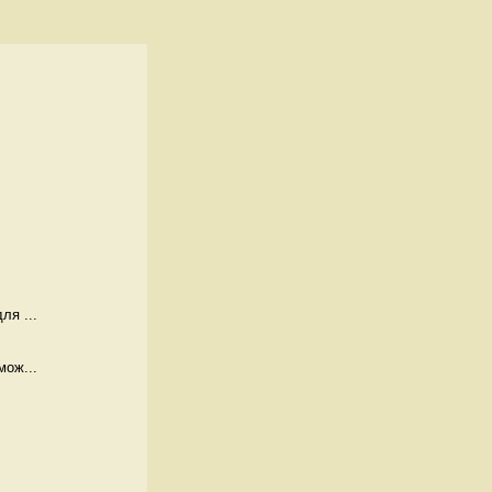
ля ...
мож...