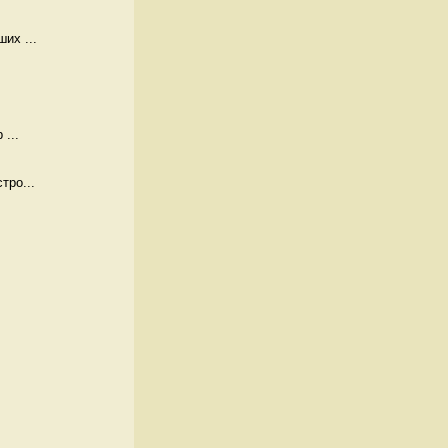
их ...
...
тро...