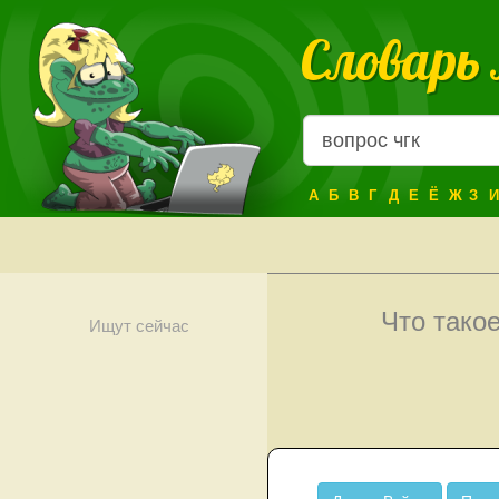
Словарь
А
Б
В
Г
Д
Е
Ё
Ж
З
И
Что тако
Ищут сейчас