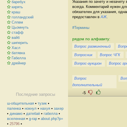
Указания по зачету и незачет
баребух
всегда. Комментарий нужен дл
кирять
обязателен для указания, одна
краш
предоставлен в
АЖ
.
голландский
Слпвм
Цьомнуть
#Термины
стафф
вайб
рядом по алфавиту:
шиперить
Вопрос разминочный
Вопр
Хасл
батявка
Вопросник
Вопрос ЧГК
Габелла
дрейнер
Вопрос-аукцион
Вопрос гр
Вопрос
Воп
дополнительный
-5
Последние запросы
ш-общительная
•
тузик
•
паленка
•
нокнул
•
нахуя
•
захер
•
динамо
•
датебаё
•
габелла
•
вселенная
•
g-rap
•
about.php?p=
•
25796
•