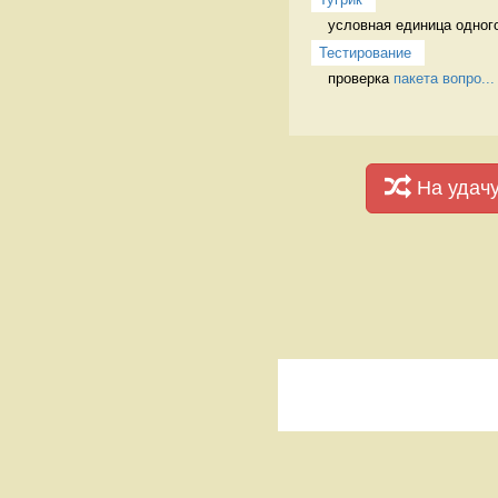
условная единица одного
Тестирование
проверка 
пакета вопро...
На удач