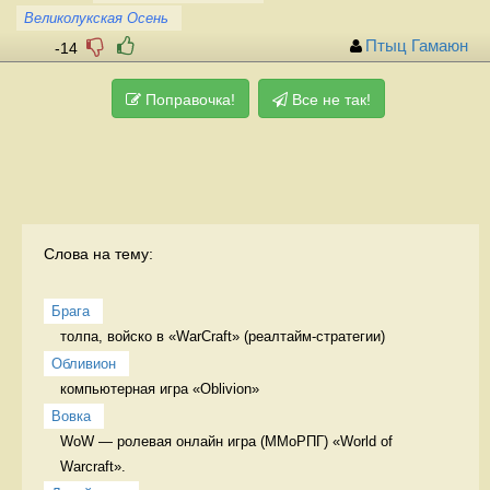
Великолукская Осень
Птыц Гамаюн
-14
Поправочка!
Все не так!
Слова на тему:
Брага
толпа, войско в «WarCraft» (реалтайм-стратегии) 
Обливион
компьютерная игра «Oblivion» 
Вовка
WoW — ролевая онлайн игра (ММоРПГ) «World of 
Warcraft». 