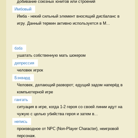
добивание союзных юнитов или строений 
Имбовый
Имба - некий сильный элемент вносящий дисбаланс в 
игру. Данный термин активно используется в М...
бзбз
ушатать собственную мать шокером 
депрессия
человек игрок
Бэквард
Человек, делающий разворот; едущий задом наперёд в 
компьютерной игре 
гангать
ситуация в игре, когда 1-2 героя со своей линии идут на 
чужую с целью убийства героя и затем в...
непись
производное от NPC (Non-Player Character), неигровой 
персонаж. 