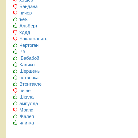
Бандана
ничер
ъеъ
Альберт
хддд
Баклажанить
Чертоган
Рб
Бабабой
Калико
Шершень
четверка
Втентакле
чи не
Шкила
ампулда
Mband
Жалеп
илитка