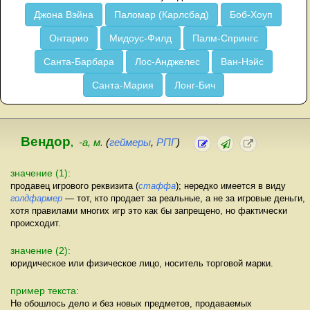
Джона Вэйна
Паломар (Карлсбад)
Боб-Хоуп
Онтарио
Мидоус-Филд
Палм-Спрингс
Санта-Барбара
Лос-Анджелес
Ван-Нэйс
Санта-Мария
Лонг-Бич
Вендор
,
-а, м.
(
геймеры
,
РПГ
)
значение (1):
продавец игрового реквизита (
стаффа
); нередко имеется в виду
голдфармер
— тот, кто продает за реальные, а не за игровые деньги,
хотя правилами многих игр это как бы запрещено, но фактически
происходит.
значение (2):
юридическое или физическое лицо, носитель торговой марки.
пример текста:
Не обошлось дело и без новых предметов, продаваемых