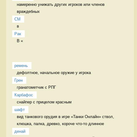
намеренно унижать других игроков или членов 
враждебных 
CM
в 
Рак
В «
ремень
дефолтное, начальное оружие у игрока 
Грен
гранатометчик с РПГ 
Карбафос
снайпер с прицелом красным 
шафт
вид танкового орудия в игре «Танки Онлайн» ствол, 
клюшка, палка, древко, короче что-то длинное 
денай