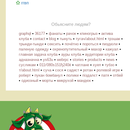
ггвп
Обьясните людям?
graphql
•
36177
•
фанаты
•
рачок
•
кпиногрыз
•
актива
клуба
•
contact
•
blog
•
тынуть
•
тугач/about.html
•
трэшак
•
трынди-тынди
•
сексить
•
почётно
•
пороться
•
пиздюли
•
паленую одежду
•
охренопутительный
•
махор
•
кажуал
•
главная задача клуба
•
ауры клуба
•
аудитории клуба
•
адназначна
•
ys63u
•
webrpc
•
stories
•
products
•
news
•
cусликам
•
011ѓ080ѕ151ђ240ё
•
чатлане
•
хуеп
•
тубзо
•
т/about.html
•
суча
•
сося
•
садист
•
ротан
•
ролевой игре
•
роберт
•
пукан бомбанул
•
полики
•
піздалєт
•
патя
•
отбей
•
одиозный
•
морты
•
микрухой
•
мандюк
•