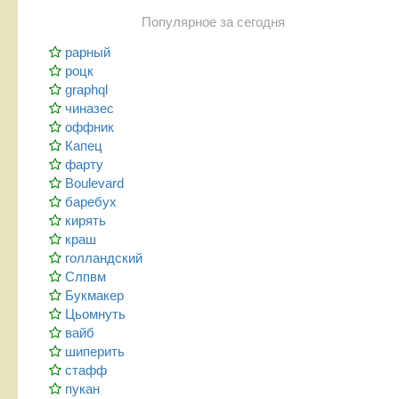
Популярное за сегодня
рарный
роцк
graphql
чиназес
оффник
Капец
фарту
Boulevard
баребух
кирять
краш
голландский
Слпвм
Букмакер
Цьомнуть
вайб
шиперить
стафф
пукан