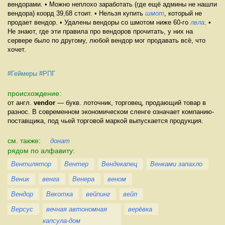
вендорами. • Можно неплохо заработать (где ещё админы не нашли
вендора) коорд 39,68 стоит. • Нельзя купить
шмот
, который не
продает вендор. • Удалены вендоры со шмотом ниже 60-го
лвла
. •
Не знают, где эти правила про вендоров прочитать, у них на
сервере было по другому, любой вендор мог продавать всё, что
хочет.
#Геймеры
#РПГ
происхождение:
от англ.
vendor
— букв. лоточник, торговец, продающий товар в
разнос. В современном экономическом сленге означает компанию-
поставщика, под чьей торговой маркой выпускается продукция.
см. также:
донат
рядом по алфавиту:
Вентилятор
Вентер
Вендекапец
Венками запахло
Веник
венга
Венера
веном
Вендор
Вехотка
вейпинг
вейп
Версус
вечная автономная
верёвка
капсула-дом