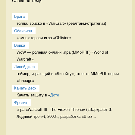
Слова на тему:
Брага
толпа, войско в «WarCraft» (реалтайм-стратегии) 
Обливион
компьютерная игра «Oblivion» 
Вовка
WoW — ролевая онлайн игра (ММоРПГ) «World of 
Warcraft». 
Линейджер
геймер, играющий в «Линейку», то есть ММоРПГ серии 
«Lineage» 
Качать деф
Качать защиту в «
Доте
Фрозик
игра «Warcraft III: The Frozen Throne» («Варкрафт 3: 
Ледяной трон»), 2003г., разработка «Blizz...