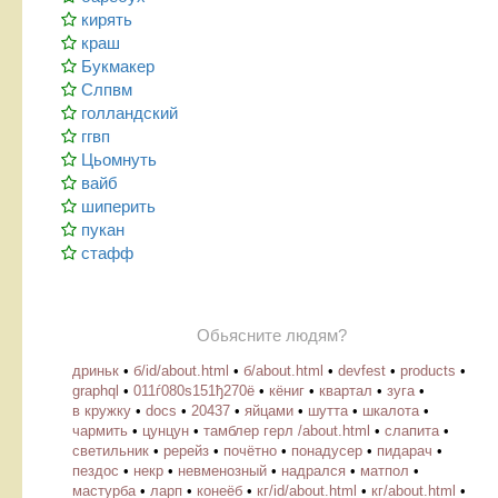
кирять
краш
Букмакер
Слпвм
голландский
ггвп
Цьомнуть
вайб
шиперить
пукан
стафф
Обьясните людям?
дриньк
•
б/id/about.html
•
б/about.html
•
devfest
•
products
•
graphql
•
011ѓ080ѕ151ђ270ё
•
кёниг
•
квартал
•
зуга
•
в кружку
•
docs
•
20437
•
яйцами
•
шутта
•
шкалота
•
чармить
•
цунцун
•
тамблер герл /about.html
•
слапита
•
светильник
•
ререйз
•
почётно
•
понадусер
•
пидарач
•
пездос
•
некр
•
невменозный
•
надрался
•
матпол
•
мастурба
•
ларп
•
конеёб
•
кг/id/about.html
•
кг/about.html
•