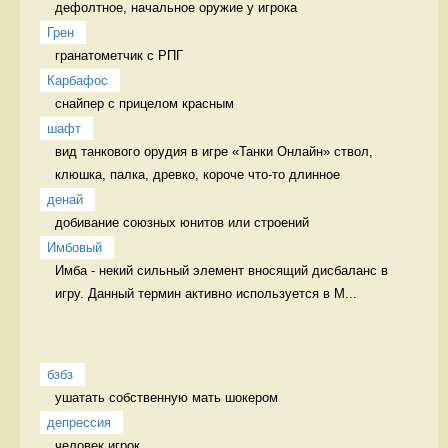
дефолтное, начальное оружие у игрока 
Грен
гранатометчик с РПГ 
Карбафос
снайпер с прицелом красным 
шафт
вид танкового орудия в игре «Танки Онлайн» ствол, 
клюшка, палка, древко, короче что-то длинное 
денай
добивание союзных юнитов или строений 
Имбовый
Имба - некий сильный элемент вносящий дисбаланс в 
игру. Данный термин активно используется в М...
бзбз
ушатать собственную мать шокером 
депрессия
человек игрок