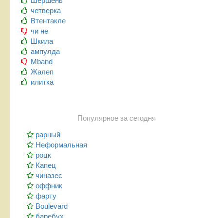
Шершень
четверка
Втентакле
чи не
Шкила
ампулда
Mband
Жалеп
илитка
Популярное за сегодня
рарный
Неформальная
роцк
Капец
чиназес
оффник
фарту
Boulevard
баребух