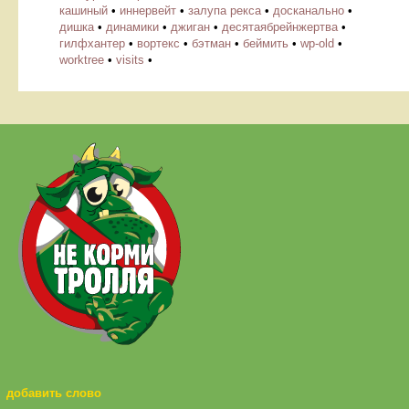
кашиный
•
иннервейт
•
залупа рекса
•
досканально
•
дишка
•
динамики
•
джиган
•
десятаябрейнжертва
•
гилфхантер
•
вортекс
•
бэтман
•
беймить
•
wp-old
•
worktree
•
visits
•
добавить слово