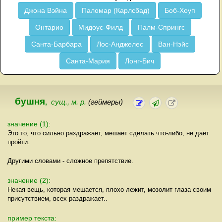
Джона Вэйна
Паломар (Карлсбад)
Боб-Хоуп
Онтарио
Мидоус-Филд
Палм-Спрингс
Санта-Барбара
Лос-Анджелес
Ван-Нэйс
Санта-Мария
Лонг-Бич
бушня
,
сущ., м. р.
(геймеры)
значение (1):
Это то, что сильно раздражает, мешает сделать что-либо, не дает
пройти.
Другими словами - сложное препятствие.
значение (2):
Некая вещь, которая мешается, плохо лежит, мозолит глаза своим
присутствием, всех раздражает..
пример текста: