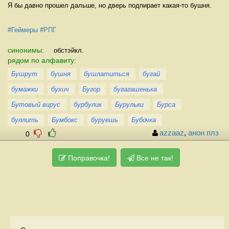
Я бы давно прошел дальше, но дверь подпирает какая-то бушня.
#Геймеры
#РПГ
синонимы:
обстэйкл.
рядом по алфавиту:
Бушрут
бушня
бушлатиться
бугай
бумажки
бухич
Бугор
бугагашенька
Бутовый вирус
бурбулик
Бурульки
Бурса
буллить
Бумбокс
буруешь
Бубочка
azzaaz
,
анон плз
0
Поправочка!
Все не так!