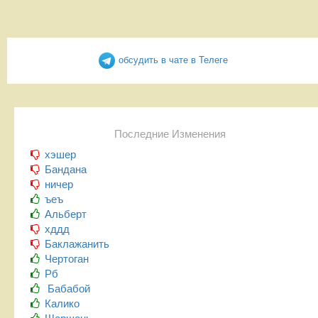
обсудить в чате в Телеге
Последние Изменения
хэшер
Бандана
ничер
ъеъ
Альберт
хддд
Баклажанить
Чертоган
Рб
Бабабой
Калико