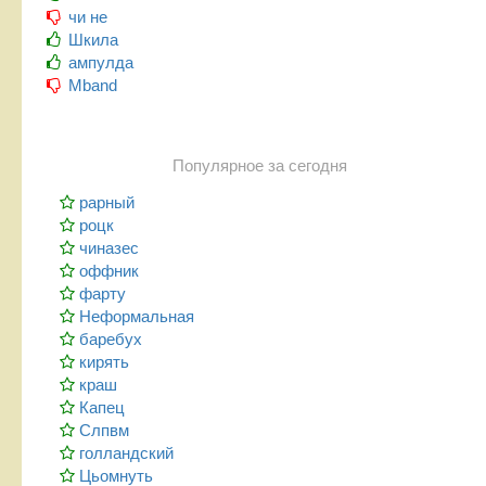
чи не
Шкила
ампулда
Mband
Популярное за сегодня
рарный
роцк
чиназес
оффник
фарту
Неформальная
баребух
кирять
краш
Капец
Слпвм
голландский
Цьомнуть