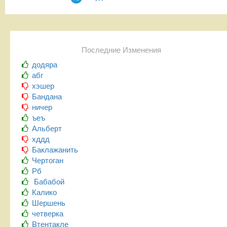
Последние Изменения
додяра
абг
хэшер
Бандана
ничер
ъеъ
Альберт
хддд
Баклажанить
Чертоган
Рб
Бабабой
Калико
Шершень
четверка
Втентакле