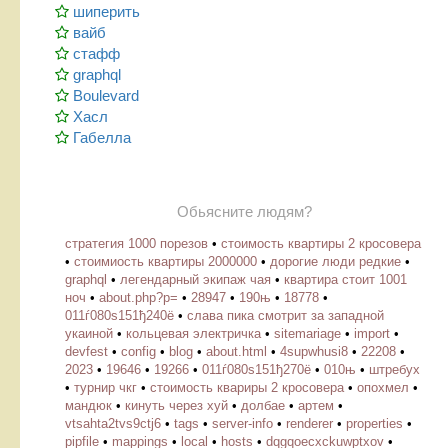
шиперить
вайб
стафф
graphql
Boulevard
Хасл
Габелла
Обьясните людям?
стратегия 1000 порезов
•
стоимость квартиры 2 кросовера
•
стоимиость квартиры 2000000
•
дорогие люди редкие
•
graphql
•
легендарный экипаж чая
•
квартира стоит 1001
ноч
•
about.php?p=
•
28947
•
190њ
•
18778
•
011ѓ080ѕ151ђ240ё
•
слава пика смотрит за западной
укаиной
•
кольцевая электричка
•
sitemariage
•
import
•
devfest
•
config
•
blog
•
about.html
•
4supwhusi8
•
22208
•
2023
•
19646
•
19266
•
011ѓ080ѕ151ђ270ё
•
010њ
•
штребух
•
турнир чкг
•
стоимость квариры 2 кросовера
•
опохмел
•
мандюк
•
кинуть через хуй
•
долбае
•
артем
•
vtsahta2tvs9ctj6
•
tags
•
server-info
•
renderer
•
properties
•
pipfile
•
mappings
•
local
•
hosts
•
dqgqoecxckuwptxov
•