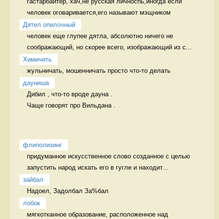
гастарбайтер, хач,не русская личносnь,иногда если 
человек оговаривается,его называют мэщником 
Дятел опилочный
человек еще глупее дятла, абсолютно ничего не 
соображающий, но скорее всего, изображающий из с...
Химичить
жульничать, мошенничать просто что-то делать
дауниша
Дибил , что-то вроде дауна .

Чаще говорят про Вильдана . 
флиполизинг
придуманное искусственное слово созданное с целью 
запустить народ искать его в гугле и находит...
зайбал
Надоел, Задолбал За%бал
лобок
мягкотканное образование, расположенное над 