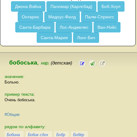
Джона Вэйна
Паломар (Карлсбад)
Боб-Хоуп
Онтарио
Мидоус-Филд
Палм-Спрингс
Санта-Барбара
Лос-Анджелес
Ван-Нэйс
Санта-Мария
Лонг-Бич
бобоська
,
нар.
(детская)
значение:
Больно.
пример текста:
Очень бобоська.
#Общие
рядом по алфавиту:
Бобина
Бобик сдох
Бобр
Бобёр