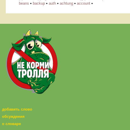
beans
•
backup
•
auth
•
achtung
•
account
•
добавить слово
обсуждения
о словаре