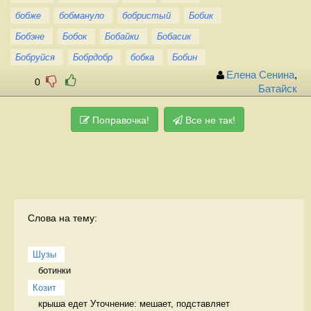
бобже
бобмануло
бобристый
Бобик
Бобэне
Бобок
Бобайки
Бобасик
Бобруйся
Бобрдобр
бобка
Бобин
Елена Сенина
,
0
Батайск
Поправочка!
Все не так!
Слова на тему:
Шузы
ботинки  
Козит