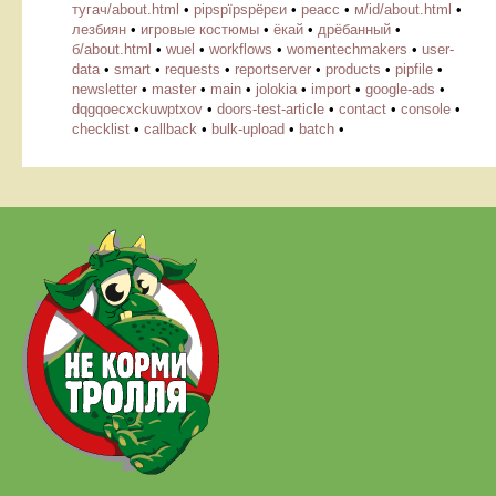
тугач/about.html
•
рірѕрїрѕрёрєи
•
реасс
•
м/id/about.html
•
лезбиян
•
игровые костюмы
•
ёкай
•
дрёбанный
•
б/about.html
•
wuel
•
workflows
•
womentechmakers
•
user-
data
•
smart
•
requests
•
reportserver
•
products
•
pipfile
•
newsletter
•
master
•
main
•
jolokia
•
import
•
google-ads
•
dqgqoecxckuwptxov
•
doors-test-article
•
contact
•
console
•
checklist
•
callback
•
bulk-upload
•
batch
•