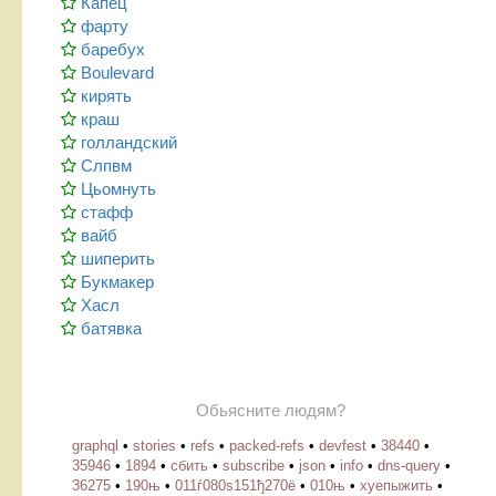
Капец
фарту
баребух
Boulevard
кирять
краш
голландский
Слпвм
Цьомнуть
стафф
вайб
шиперить
Букмакер
Хасл
батявка
Обьясните людям?
graphql
•
stories
•
refs
•
packed-refs
•
devfest
•
38440
•
35946
•
1894
•
сбить
•
subscribe
•
json
•
info
•
dns-query
•
36275
•
190њ
•
011ѓ080ѕ151ђ270ё
•
010њ
•
хуепыжить
•