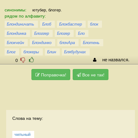
синонимы:
ютубер, блогер.
рядом по алфавиту:
Блондиничать
Блоб
Блокбастер
блок
Блондинка
Блоггер
Блогер
Бло
Блокчейн
Блондинко
блочАра
Блотень
Блог
блокеры
Блин
Блябудунах
не назвался.
0
Поправочка!
Все не так!
Слова на тему:
чильный