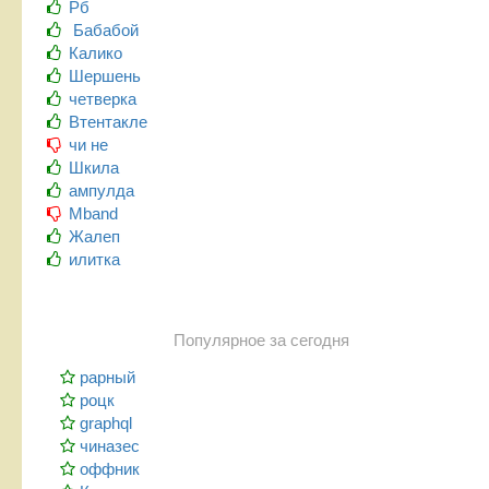
Рб
Бабабой
Калико
Шершень
четверка
Втентакле
чи не
Шкила
ампулда
Mband
Жалеп
илитка
Популярное за сегодня
рарный
роцк
graphql
чиназес
оффник