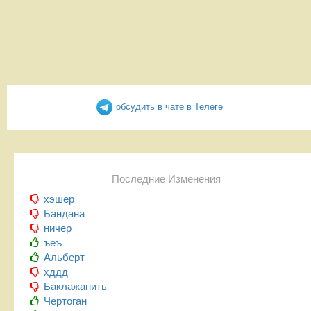
обсудить в чате в Телеге
Последние Изменения
хэшер
Бандана
ничер
ъеъ
Альберт
хддд
Баклажанить
Чертоган