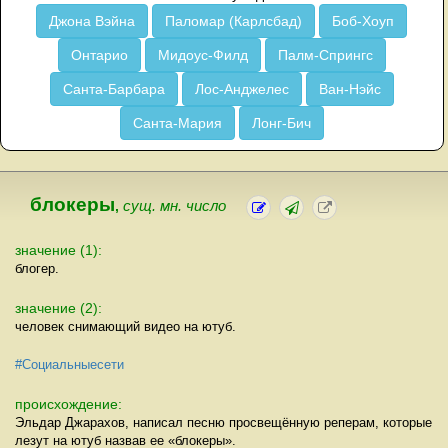
Джона Вэйна
Паломар (Карлсбад)
Боб-Хоуп
Онтарио
Мидоус-Филд
Палм-Спрингс
Санта-Барбара
Лос-Анджелес
Ван-Нэйс
Санта-Мария
Лонг-Бич
блокеры
,
сущ. мн. число
значение (1):
блогер.
значение (2):
человек снимающий видео на ютуб.
#Социальныесети
происхождение:
Эльдар Джарахов, написал песню просвещённую реперам, которые
лезут на ютуб назвав ее «блокеры».