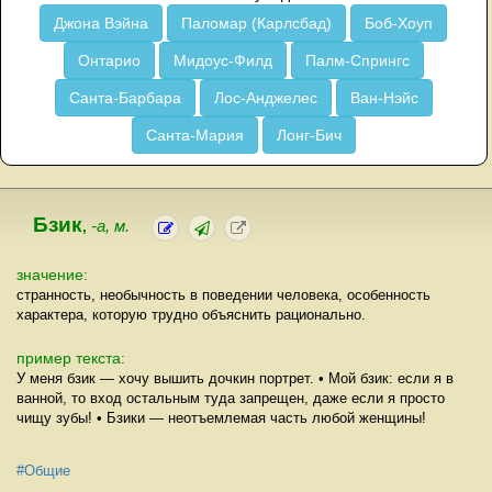
Джона Вэйна
Паломар (Карлсбад)
Боб-Хоуп
Онтарио
Мидоус-Филд
Палм-Спрингс
Санта-Барбара
Лос-Анджелес
Ван-Нэйс
Санта-Мария
Лонг-Бич
Бзик
,
-а, м.
значение:
странность, необычность в поведении человека, особенность
характера, которую трудно объяснить рационально.
пример текста:
У меня бзик — хочу вышить дочкин портрет. • Мой бзик: если я в
ванной, то вход остальным туда запрещен, даже если я просто
чищу зубы! • Бзики — неотъемлемая часть любой женщины!
#Общие