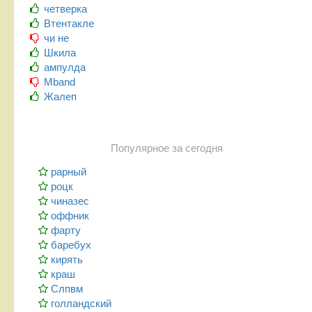
четверка
Втентакле
чи не
Шкила
ампулда
Mband
Жалеп
Популярное за сегодня
рарный
роцк
чиназес
оффник
фарту
баребух
кирять
краш
Слпвм
голландский