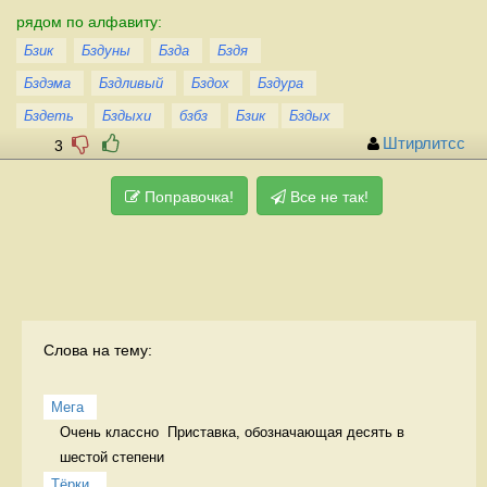
рядом по алфавиту:
Бзик
Бздуны
Бзда
Бздя
Бздэма
Бздливый
Бздох
Бздура
Бздеть
Бздыхи
бзбз
Бзик
Бздых
Штирлитсс
3
Поправочка!
Все не так!
Слова на тему:
Мега
Очень классно  Приставка, обозначающая десять в 
шестой степени
Тёрки 