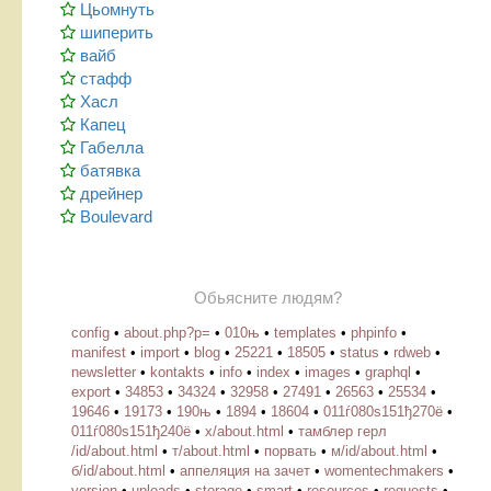
Цьомнуть
шиперить
вайб
стафф
Хасл
Капец
Габелла
батявка
дрейнер
Boulevard
Обьясните людям?
config
•
about.php?p=
•
010њ
•
templates
•
phpinfo
•
manifest
•
import
•
blog
•
25221
•
18505
•
status
•
rdweb
•
newsletter
•
kontakts
•
info
•
index
•
images
•
graphql
•
export
•
34853
•
34324
•
32958
•
27491
•
26563
•
25534
•
19646
•
19173
•
190њ
•
1894
•
18604
•
011ѓ080ѕ151ђ270ё
•
011ѓ080ѕ151ђ240ё
•
х/about.html
•
тамблер герл
/id/about.html
•
т/about.html
•
порвать
•
м/id/about.html
•
б/id/about.html
•
аппеляция на зачет
•
womentechmakers
•
version
•
uploads
•
storage
•
smart
•
resources
•
requests
•