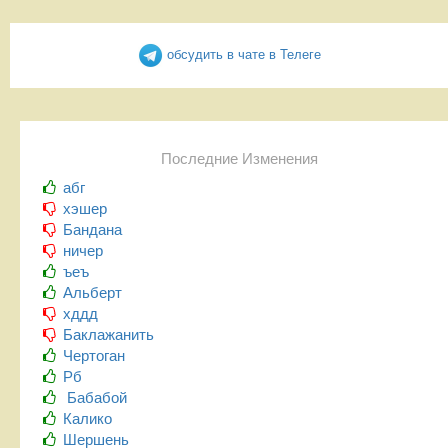
обсудить в чате в Телеге
Последние Изменения
абг
хэшер
Бандана
ничер
ъеъ
Альберт
хддд
Баклажанить
Чертоган
Рб
Бабабой
Калико
Шершень