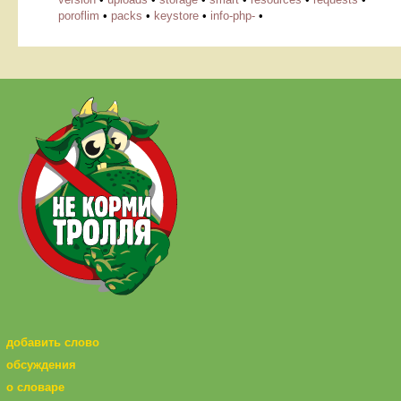
poroflim
•
packs
•
keystore
•
info-php-
•
добавить слово
обсуждения
о словаре