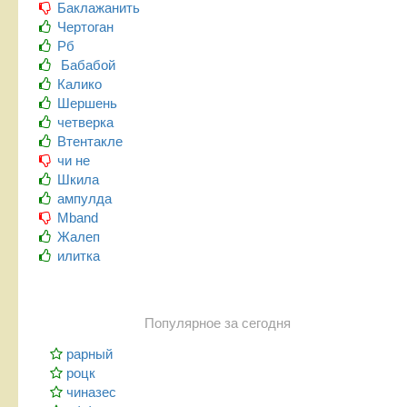
Баклажанить
Чертоган
Рб
Бабабой
Калико
Шершень
четверка
Втентакле
чи не
Шкила
ампулда
Mband
Жалеп
илитка
Популярное за сегодня
рарный
роцк
чиназес