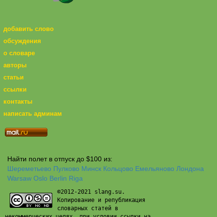
добавить слово
обсуждения
о словаре
авторы
статьи
ссылки
контакты
написать админам
Найти полет в отпуск до $100 из:
Шереметьево
Пулково
Минск
Кольцово
Емельяново
Лондона
Warsaw
Oslo
Berlin
Riga
©2012-2021 slang.su.
Копирование и републикация
словарных статей в
некоммерческих целях, при условии ссылки на