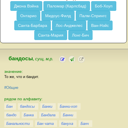
Джона Вэйна
Паломар (Карлсбад)
Боб-Хоуп
Онтарио
Мидоус-Филд
Палм-Спрингс
Санта-Барбара
Лос-Анджелес
Ван-Нэйс
Санта-Мария
Лонг-Бич
бандосы
,
сущ, м.р.
значение:
То же, что и бандит.
#Общие
рядом по алфавиту:
Бан
бандосы
Банки
Банни-хоп
бандо
Банка
Бандала
Банни
Банальности
Бан чата
бануха
Банч