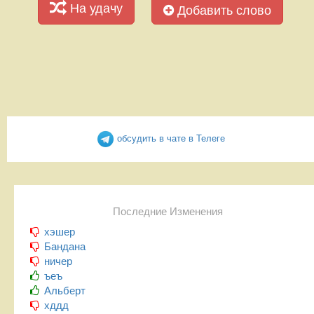
На удачу
Добавить слово
обсудить в чате в Телеге
Последние Изменения
хэшер
Бандана
ничер
ъеъ
Альберт
хддд