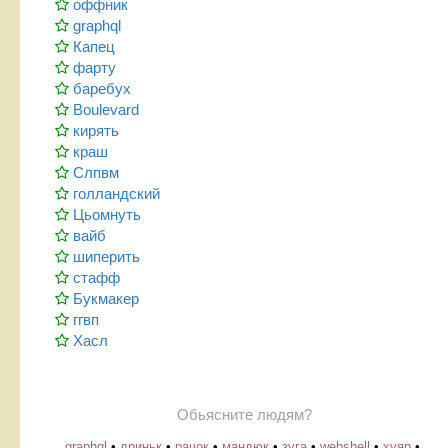
оффник
graphql
Капец
фарту
баребух
Boulevard
кирять
краш
Слпвм
голландский
Цьомнуть
вайб
шиперить
стафф
Букмакер
ггвп
Хасл
Обьясните людям?
graphql
•
дриньк
•
рачок
•
мандюк
•
зуга
•
webshell
•
хуяр
•