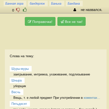
Банная гора
бандерлок
Банька
Бандана
не назвался.
0
Поправочка!
Все не так!
Слова на тему:
Шуры-муры
заигрывание, интрижка, ухаживание, подлизывание 
Шныра
уборщик 
Весчь
Вещь, т. е любой предмет При употреблении в 
коментах...
Пятьдесят