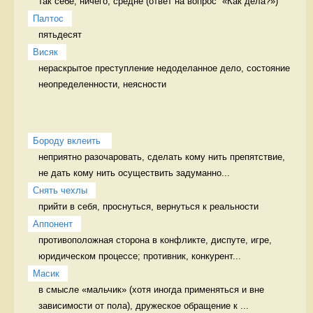
так себе, ничего, средне (ответ на вопрос  «Как дела?») 
Палтос
пятьдесят 
Висяк
нераскрытое преступление недоделанное дело, состояние 
неопределенности, неясности
Бороду вклеить 
неприятно разочаровать, сделать кому нить препятствие, 
не дать кому нить осуществить задуманно...
Снять чехлы
прийти в себя, проснуться, вернуться к реальности 
Аппонент
противоположная сторона в конфликте, диспуте, игре, 
юридическом процессе; противник, конкурент...
Масик
в смысле «мальчик» (хотя иногда применяться и вне 
зависимости от пола), дружеское обращение к ...