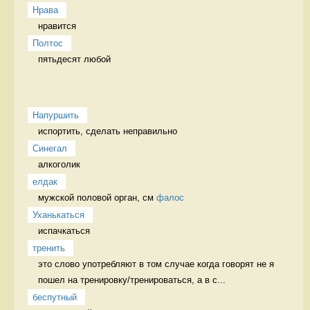
Нрава
нравится 
Полтос
пятьдесят любой 
Напуршить
испортить, сделать неправильно   
Синегал
алкоголик 
елдак
мужской половой орган, см 
фалос
Уханькаться
испачкаться 
тренить
это слово употребляют в том случае когда говорят не я 
пошел на тренировку/тренироваться, а в с...
беспутный