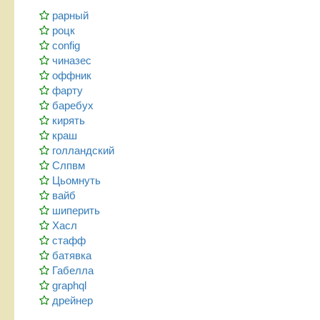
рарный
роцк
config
чиназес
оффник
фарту
баребух
кирять
краш
голландский
Слпвм
Цьомнуть
вайб
шиперить
Хасл
стафф
батявка
Габелла
graphql
дрейнер