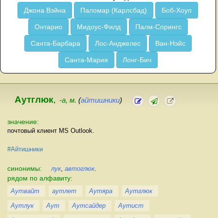
Джона Вэйна
Паломар (Карлсбад)
Боб-Хоуп
Онтарио
Мидоус-Филд
Палм-Спрингс
Санта-Барбара
Лос-Анджелес
Ван-Нэйс
Санта-Мария
Лонг-Бич
Аутглюк
,
-а, м.
(
айтишники
)
значение:
почтовый клиент MS Outlook.
#Айтишники
синонимы:
лук
,
автоглюк
.
рядом по алфавиту:
Аутвайт
аутлет
Аутяра
Аутглюк
Аутлук
Аут
Аутсайдер
Аутист