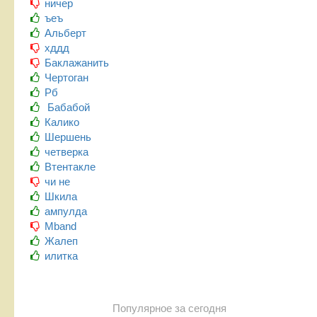
ничер
ъеъ
Альберт
хддд
Баклажанить
Чертоган
Рб
Бабабой
Калико
Шершень
четверка
Втентакле
чи не
Шкила
ампулда
Mband
Жалеп
илитка
Популярное за сегодня