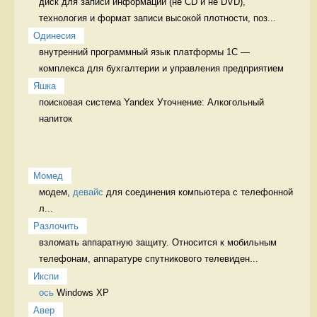
диск для записи информации (не CD и не DVD), 
технология и формат записи высокой плотности, поз...
Одинесия
внутренний программный язык платформы 1С — 
комплекса для бухгалтерии и управления предприятием 
Яшка
поисковая система Yandex Уточнение: Алкогольный 
напиток 
Момед
модем, 
девайс
 для соединения компьютера с телефонной 
л...
Разлочить
взломать аппаратную защиту. Относится к мобильным 
телефонам, аппаратуре спутникового телевиден...
Икспи
ось
 Windows XP 
Авер