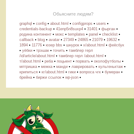
Обьясните людям?
graphql
•
config
•
about.html
•
configprops
•
users
•
credentials-backup
•
41enp5n8suxp4
•
31401
•
фырган
•
родина континент
•
мокс
•
templates
•
panel
•
checklist
•
callback
•
blog
•
avatar
•
27349
•
24865
•
21079
•
19632
•
1894
•
11776
•
юзер bbs
•
шнурок
•
х/about.html
•
феёсбук
•
уёбки
•
трэшак
•
точить
•
тамблер герл
/id/article/about.html
•
тамблер герл /about.html
•
т/about.html
•
реба
•
поцыент
•
порвать
•
околофутболы
•
мптришка
•
межка
•
манди
•
лаврировать
•
кульгеньктаж
•
крипиться
•
кг/about.html
•
гики
•
вопроса чгк
•
бумеран
•
брейна
•
биржи ссылок
•
wp-json
•