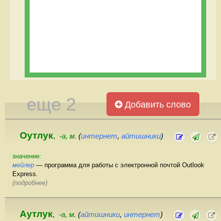
еще 2
Добавить слово
Оутлук
-а, м.
(
интернет
,
айтишники
)
,
значение:
мейлер
— программа для работы с электронной почтой Outlook
Express.
(подробнее)
Аутлук
-а, м.
(
айтишники
,
интернет
)
,