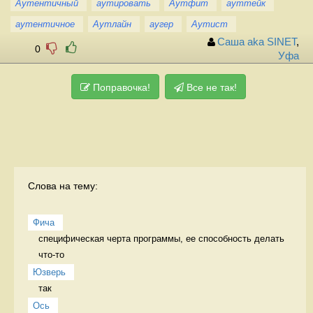
Аутентичный
аутировать
Аутфит
ауттейк
аутентичное
Аутлайн
аугер
Аутист
Саша aka SINET
,
0
Уфа
Поправочка!
Все не так!
Слова на тему:
Фича
специфическая черта программы, ее способность делать 
что-то  
Юзверь
так 
Ось