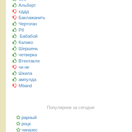
Альберт
хддд
Баклажанить
Чертоган
Рб
Бабабой
Калико
Шершень
четверка
Втентакле
чи не
Шкила
ампулда
Mband
Популярное за сегодня
рарный
роцк
чиназес