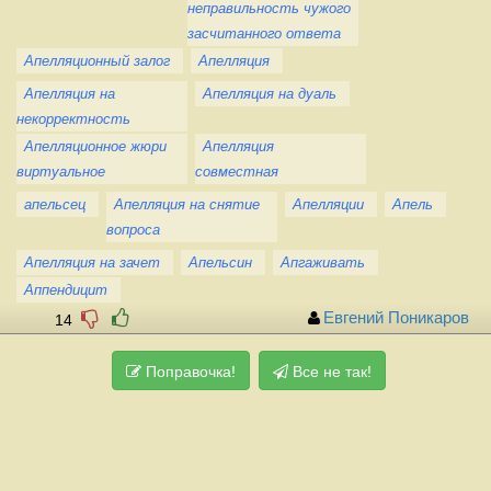
неправильность чужого
засчитанного ответа
Апелляционный залог
Апелляция
Апелляция на
Апелляция на дуаль
некорректность
Апелляционное жюри
Апелляция
виртуальное
совместная
апельсец
Апелляция на снятие
Апелляции
Апель
вопроса
Апелляция на зачет
Апельсин
Апгаживать
Аппендицит
Евгений Поникаров
14
Поправочка!
Все не так!