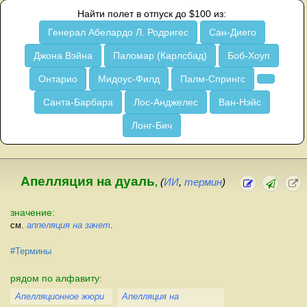
Найти полет в отпуск до $100 из:
Генерал Абелардо Л. Родригес
Сан-Диего
Джона Вэйна
Паломар (Карлсбад)
Боб-Хоуп
Онтарио
Мидоус-Филд
Палм-Спрингс
Санта-Барбара
Лос-Анджелес
Ван-Нэйс
Лонг-Бич
Апелляция на дуаль
,
(
ИИ
,
термин
)
значение:
см.
аппеляция на зачет
.
#Термины
рядом по алфавиту:
Апелляционное жюри
Апелляция на