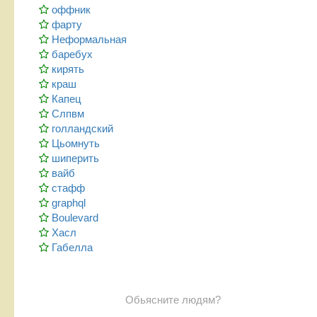
оффник
фарту
Неформальная
баребух
кирять
краш
Капец
Слпвм
голландский
Цьомнуть
шиперить
вайб
стафф
graphql
Boulevard
Хасл
Габелла
Обьясните людям?