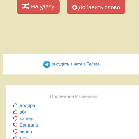
На удачу
Добавить слово
обсудить в чате в Телеге
Последние Изменения
додяра
абг
хэшер
Бандана
ничер
ъеъ