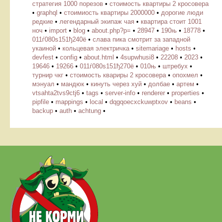
стратегия 1000 порезов
•
стоимость квартиры 2 кросовера
•
graphql
•
стоимиость квартиры 2000000
•
дорогие люди
редкие
•
легендарный экипаж чая
•
квартира стоит 1001
ноч
•
import
•
blog
•
about.php?p=
•
28947
•
190њ
•
18778
•
011ѓ080ѕ151ђ240ё
•
слава пика смотрит за западной
укаиной
•
кольцевая электричка
•
sitemariage
•
hosts
•
devfest
•
config
•
about.html
•
4supwhusi8
•
22208
•
2023
•
19646
•
19266
•
011ѓ080ѕ151ђ270ё
•
010њ
•
штребух
•
турнир чкг
•
стоимость квариры 2 кросовера
•
опохмел
•
мэнуал
•
мандюк
•
кинуть через хуй
•
долбае
•
артем
•
vtsahta2tvs9ctj6
•
tags
•
server-info
•
renderer
•
properties
•
pipfile
•
mappings
•
local
•
dqgqoecxckuwptxov
•
beans
•
backup
•
auth
•
achtung
•