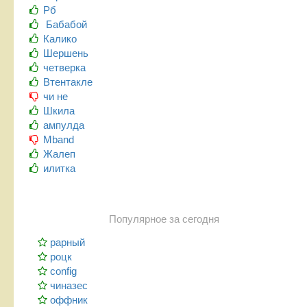
Рб
Бабабой
Калико
Шершень
четверка
Втентакле
чи не
Шкила
ампулда
Mband
Жалеп
илитка
Популярное за сегодня
рарный
роцк
config
чиназес
оффник