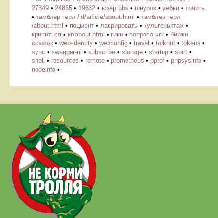
27349
•
24865
•
19632
•
юзер bbs
•
шнурок
•
уёбки
•
точить
•
тамблер герл /id/article/about.html
•
тамблер герл
/about.html
•
поцыент
•
лаврировать
•
кульгеньктаж
•
крипиться
•
кг/about.html
•
гики
•
вопроса чгк
•
биржи
ссылок
•
web-identity
•
webconfig
•
travel
•
torknut
•
tokens
•
sync
•
swagger-ui
•
subscribe
•
storage
•
startup
•
start
•
shell
•
resources
•
remote
•
prometheus
•
pprof
•
phpsysinfo
•
nodeinfo
•