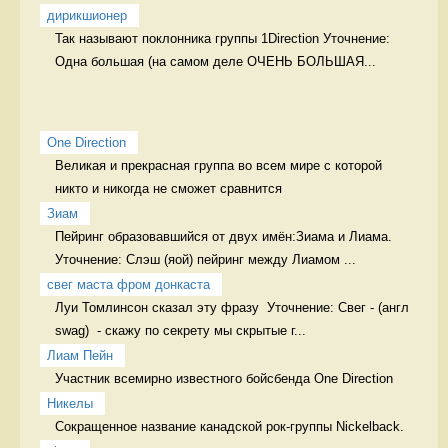
дирикшионер
Так называют поклонника группы 1Direction Уточнение: 
Одна большая (на самом деле ОЧЕНЬ БОЛЬШАЯ...
One Direction
Великая и прекрасная группа во всем мире с которой 
никто и никогда не сможет сравнится 
Зиам
Пейринг образовавшийся от двух имён:Зиама и Лиама. 
Уточнение: Слэш (яой) пейринг между Лиамом ...
свег маста фром донкаста
Луи Томлинсон сказал эту фразу  Уточнение: Свег - (англ 
swag)  - скажу по секрету мы скрытые г...
Лиам Пейн
Участник всемирно известного бойсбенда One Direction 
Никелы
Сокращенное название канадской рок-группы Nickelback. 