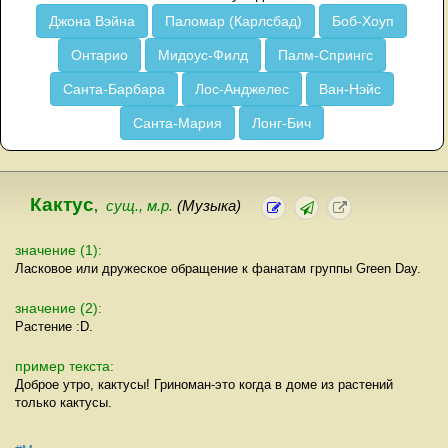
Джона Вэйна
Паломар (Карлсбад)
Боб-Хоуп
Онтарио
Мидоус-Филд
Палм-Спрингс
Санта-Барбара
Лос-Анджелес
Ван-Нэйс
Санта-Мария
Лонг-Бич
Кактус
,
сущ., м.р.
(Музыка)
значение (1):
Ласковое или дружеское обращение к фанатам группы Green Day.
значение (2):
Растение :D.
пример текста:
Доброе утро, кактусы! Гриноман-это когда в доме из растений
только кактусы.