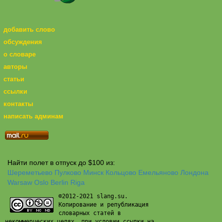
добавить слово
обсуждения
о словаре
авторы
статьи
ссылки
контакты
написать админам
Найти полет в отпуск до $100 из:
Шереметьево
Пулково
Минск
Кольцово
Емельяново
Лондона
Warsaw
Oslo
Berlin
Riga
©2012-2021 slang.su.
Копирование и републикация
словарных статей в
некоммерческих целях, при условии ссылки на