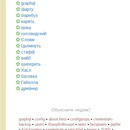
graphql
фарту
баребух
кирять
краш
голландский
Слпвм
Цьомнуть
стафф
вайб
шиперить
Хасл
батявка
Габелла
дрейнер
Обьясните людям?
graphql
•
config
•
about.html
•
configprops
•
credentials-
backup
•
users
•
41enp5n8suxp4
•
мокс
•
templates
•
pipfile
•
font-families
•
credentials
•
checklist
•
beans
•
31401
•