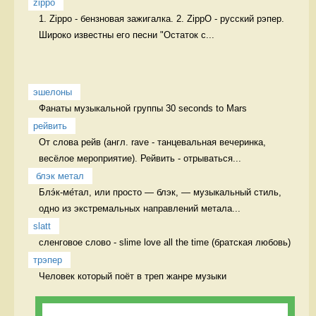
zippo
1. Zippo - бензновая зажигалка. 2. ZippO - русский рэпер. 
Широко известны его песни "Остаток с...
эшелоны
Фанаты музыкальной группы 30 seconds to Mars 
рейвить
От слова рейв (англ. rave - танцевальная вечеринка, 
весёлое мероприятие). Рейвить - отрываться...
 блэк метал
Блэ́к-ме́тал, или просто — блэк, — музыкальный стиль, 
одно из экстремальных направлений метала...
slatt
сленговое слово - slime love all the time (братская любовь)  
трэпер
Человек который поёт в треп жанре музыки 