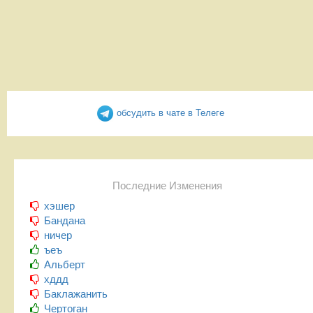
обсудить в чате в Телеге
Последние Изменения
хэшер
Бандана
ничер
ъеъ
Альберт
хддд
Баклажанить
Чертоган