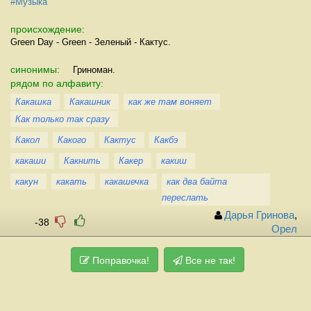
#Музыка
происхождение:
Green Day - Green - Зеленый - Кактус.
синонимы:
Гриноман.
рядом по алфавиту:
Какашка
Какашник
как же там воняет
Как только так сразу
Какол
Какого
Кактус
Какбэ
какаши
Какнить
Какер
какиш
какун
какать
какашечка
как два байта
переслать
Дарья Гринова
,
-38
Орел
Поправочка!
Все не так!