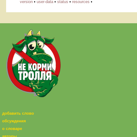
version
•
user-data
•
status
•
resources
•
добавить слово
обсуждения
о словаре
авторы