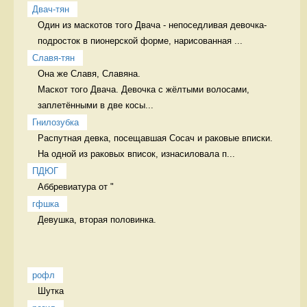
Двач-тян
Один из маскотов того Двача - непоседливая девочка-
подросток в пионерской форме, нарисованная ...
Славя-тян
Она же Славя, Славяна.

Маскот того Двача. Девочка с жёлтыми волосами, 
заплетёнными в две косы...
Гнилозубка
Распутная девка, посещавшая Сосач и раковые вписки. 
На одной из раковых вписок, изнасиловала п...
ПДЮГ
Аббревиатура от "
гфшка
Девушка, вторая половинка.  
рофл
Шутка 