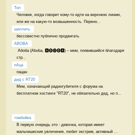
Топ
Человек, когда говорит кому-то идти на верхнюю линию, 
или же на какую-то возвышенность. Перено...
шиллить
бессовестно публично продвигать 
ABOBA
 Абоба (Aboba, 🅰🅑🅞🅑🅰) – мем, появившийся благодаря 
стр...
пАца
пацан 
дид с RT20
Мем, означающий радиогубителя с форума на 
бесплатном хостинге "RT20", не обязательно дед, но п...
томбойка
В первую очередь это - девочка, которая имеет 
мальчишеские увлечения, любит экстрим, активный ...