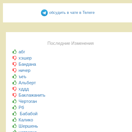
обсудить в чате в Телеге
Последние Изменения
абг
хэшер
Бандана
ничер
ъеъ
Альберт
хддд
Баклажанить
Чертоган
Рб
Бабабой
Калико
Шершень