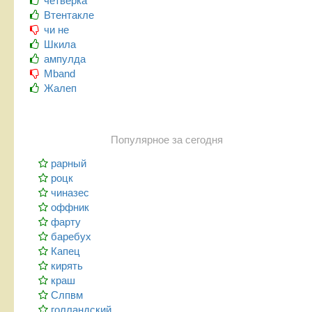
четверка
Втентакле
чи не
Шкила
ампулда
Mband
Жалеп
Популярное за сегодня
рарный
роцк
чиназес
оффник
фарту
баребух
Капец
кирять
краш
Слпвм
голландский