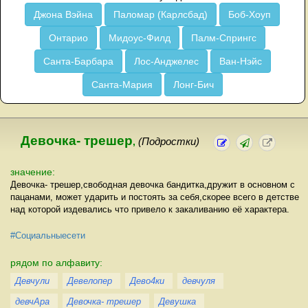
Джона Вэйна
Паломар (Карлсбад)
Боб-Хоуп
Онтарио
Мидоус-Филд
Палм-Спрингс
Санта-Барбара
Лос-Анджелес
Ван-Нэйс
Санта-Мария
Лонг-Бич
Девочка- трешер
,
(Подростки)
значение:
Девочка- трешер,свободная девочка бандитка,дружит в основном с
пацанами, может ударить и постоять за себя,скорее всего в детстве
над которой издевались что привело к закаливанию её характера.
#Социальныесети
рядом по алфавиту:
Девчули
Девелопер
Дево4ки
девчуля
девчАра
Девочка- трешер
Девушка