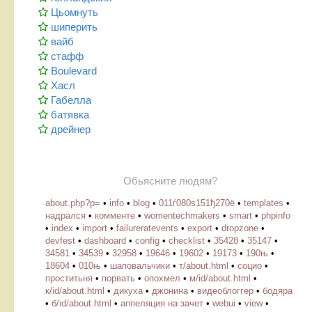
Цьомнуть
шиперить
вайб
стафф
Boulevard
Хасл
Габелла
батявка
дрейнер
Обьясните людям?
about.php?p=
•
info
•
blog
•
011ѓ080ѕ151ђ270ё
•
templates
•
надрался
•
комменте
•
womentechmakers
•
smart
•
phpinfo
•
index
•
import
•
failureratevents
•
export
•
dropzone
•
devfest
•
dashboard
•
config
•
checklist
•
35428
•
35147
•
34581
•
34539
•
32958
•
19646
•
19602
•
19173
•
190њ
•
18604
•
010њ
•
шаповальчики
•
т/about.html
•
социо
•
проститьня
•
порвать
•
опохмел
•
м/id/about.html
•
к/id/about.html
•
дикуха
•
джонина
•
видеоблоггер
•
бодяра
•
б/id/about.html
•
аппеляция на зачет
•
webui
•
view
•