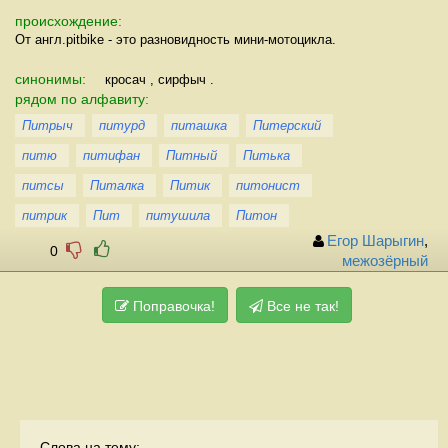
происхождение:
От англ.pitbike - это разновидность мини-мотоцикла.
синонимы:
кросач , сирфыч .
рядом по алфавиту:
Питрыч
питурд
питашка
Питерский
питю
питифан
Питный
Питька
питсы
Питалка
Питик
питонист
питрик
Пит
питушила
Питон
Егор Шарыгин
,
0
межозёрный
Поправочка!
Все не так!
Слова на тему: