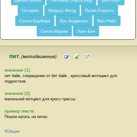
Джона Вэйна
Паломар (Карлсбад)
Боб-Хоуп
Онтарио
Мидоус-Филд
Палм-Спрингс
Санта-Барбара
Лос-Анджелес
Ван-Нэйс
Санта-Мария
Лонг-Бич
пит
,
(мотодвижение)
значение (1):
пит байк, сокращение от бит байк , кроссовый мотоцикл для
подростков .
значение (2):
маленький мотцикл для кросс-трассы.
пример текста:
Пошли катать на питах.
#Общие