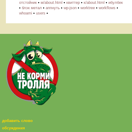
отстойник
•
м/about.html
•
квиттер
•
к/about.html
•
ибулбек
•
блэк метал
•
аппнуть
•
wp-json
•
worktree
•
workflows
•
whoami
•
users
•
добавить слово
обсуждения