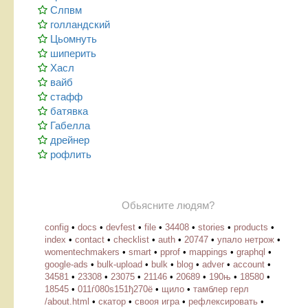
Слпвм
голландский
Цьомнуть
шиперить
Хасл
вайб
стафф
батявка
Габелла
дрейнер
рофлить
Обьясните людям?
config
•
docs
•
devfest
•
file
•
34408
•
stories
•
products
•
index
•
contact
•
checklist
•
auth
•
20747
•
упало нетрож
•
womentechmakers
•
smart
•
pprof
•
mappings
•
graphql
•
google-ads
•
bulk-upload
•
bulk
•
blog
•
adver
•
account
•
34581
•
23308
•
23075
•
21146
•
20689
•
190њ
•
18580
•
18545
•
011ѓ080ѕ151ђ270ё
•
щило
•
тамблер герл
/about.html
•
скатор
•
свооя игра
•
рефлексировать
•