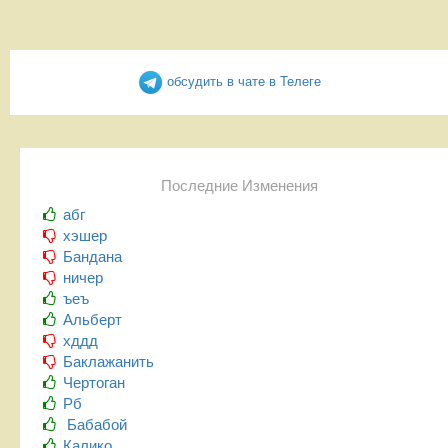
обсудить в чате в Телеге
Последние Изменения
абг
хэшер
Бандана
ничер
ъеъ
Альберт
хддд
Баклажанить
Чертоган
Рб
Бабабой
Калико