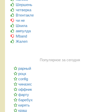
Шершень
четверка
Втентакле
чи не
Шкила
ампулда
Mband
Жалеп
Популярное за сегодня
рарный
роцк
config
чиназес
оффник
фарту
баребух
кирять
краш