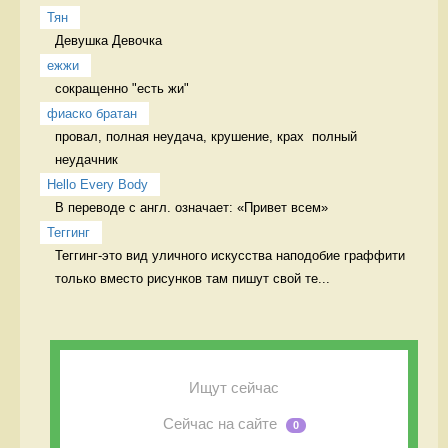
Тян
Девушка Девочка
ежжи
сокращенно "есть жи" 
фиаско братан
провал, полная неудача, крушение, крах  полный 
неудачник
Hello Every Body
В переводе с англ. означает: «Привет всем» 
Теггинг
Теггинг-это вид уличного искусства наподобие граффити 
только вместо рисунков там пишут свой те...
Ищут сейчас
Сейчас на сайте
0