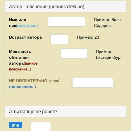
Автор Пояснения (необязательно)
Имя или
Пример: Вася
ник
Сидоров
(пояснение..)
Возраст автора
Пример: 23
Местность
Пример:
обитания
Екатеринбург
автора
(важное
пояснение...)
НЕ
ОБЯЗАТЕЛЬНО e-mail.
(пояснение..)
А ты вапще не робот?