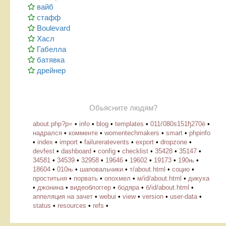
вайб
стафф
Boulevard
Хасл
Габелла
батявка
дрейнер
Обьясните людям?
about.php?p=
•
info
•
blog
•
templates
•
011ѓ080ѕ151ђ270ё
•
надрался
•
комменте
•
womentechmakers
•
smart
•
phpinfo
•
index
•
import
•
failureratevents
•
export
•
dropzone
•
devfest
•
dashboard
•
config
•
checklist
•
35428
•
35147
•
34581
•
34539
•
32958
•
19646
•
19602
•
19173
•
190њ
•
18604
•
010њ
•
шаповальчики
•
т/about.html
•
социо
•
проститьня
•
порвать
•
опохмел
•
м/id/about.html
•
дикуха
•
джонина
•
видеоблоггер
•
бодяра
•
б/id/about.html
•
аппеляция на зачет
•
webui
•
view
•
version
•
user-data
•
status
•
resources
•
refs
•