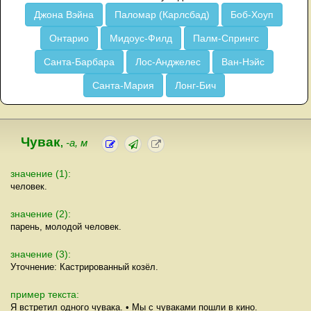
Джона Вэйна
Паломар (Карлсбад)
Боб-Хоуп
Онтарио
Мидоус-Филд
Палм-Спрингс
Санта-Барбара
Лос-Анджелес
Ван-Нэйс
Санта-Мария
Лонг-Бич
Чувак
,
-а, м
значение (1):
человек.
значение (2):
парень, молодой человек.
значение (3):
Уточнение: Кастрированный козёл.
пример текста:
Я встретил одного чувака. • Мы с чуваками пошли в кино.