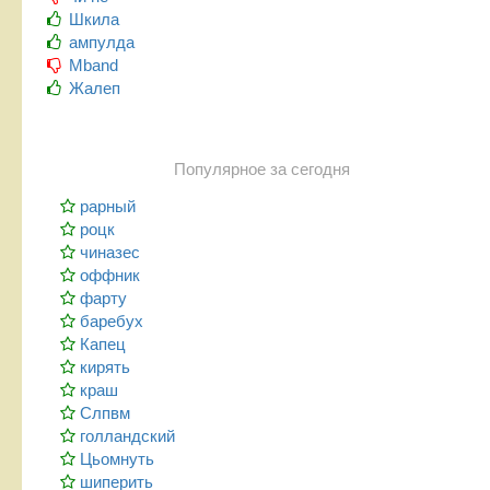
Шкила
ампулда
Mband
Жалеп
Популярное за сегодня
рарный
роцк
чиназес
оффник
фарту
баребух
Капец
кирять
краш
Слпвм
голландский
Цьомнуть
шиперить