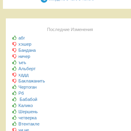
Последние Изменения
абг
хэшер
Бандана
ничер
ъеъ
Альберт
хддд
Баклажанить
Чертоган
Рб
Бабабой
Калико
Шершень
четверка
Втентакле
чи не