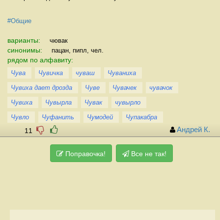
#Общие
варианты:
чювак
синонимы:
пацан, пипл, чел.
рядом по алфавиту:
Чува
Чувичка
чуваш
Чуваниха
Чувиха дает дрозда
Чуве
Чувачек
чувачок
Чувиха
Чувырла
Чувак
чувырло
Чувло
Чуфанить
Чумодей
Чупакабра
Андрей К.
11
Поправочка!
Все не так!