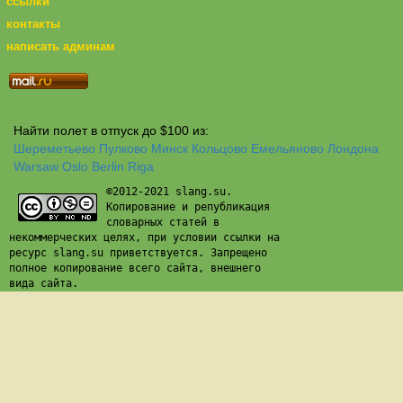
ссылки
контакты
написать админам
Найти полет в отпуск до $100 из:
Шереметьево
Пулково
Минск
Кольцово
Емельяново
Лондона
Warsaw
Oslo
Berlin
Riga
©2012-2021 slang.su.
Копирование и републикация
словарных статей в
некоммерческих целях, при условии ссылки на
ресурс slang.su приветствуется. Запрещено
полное копирование всего сайта, внешнего
вида сайта.