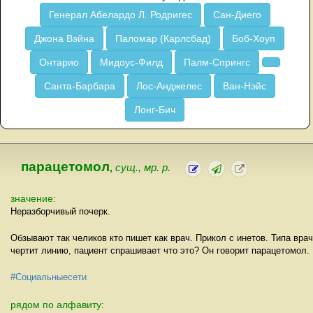
Генерал Абелардо Л. Родригес
Сан-Диего
Джона Вэйна
Паломар (Карлсбад)
Боб-Хоуп
Онтарио
Мидоус-Филд
Палм-Спрингс
Санта-Барбара
Лос-Анджелес
Ван-Нэйс
Лонг-Бич
парацетомол
,
сущ., мр. р.
значение:
Неразборчивый почерк.
Обзывают так челиков кто пишет как врач. Прикол с инетов. Типа врач
чертит линию, пациент спрашивает что это? Он говорит парацетомол.
#Социальныесети
рядом по алфавиту: