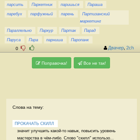
парсить
Паркетник
паришься
Параша
паребух
парфужный
парень
Партизанский
маркетинг
Параллельно
Паркур
Партак
Парад
Паруса
Пара
парниша
Паропанк
Двачер
,
2ch
0
Поправочка!
Все не так!
Слова на тему:
ПРОКАЧАТЬ СКИЛЛ
значит улучшить какой-то навык, повысить уровень 
мастерства в чём-либо. Слово "скилл" использо...