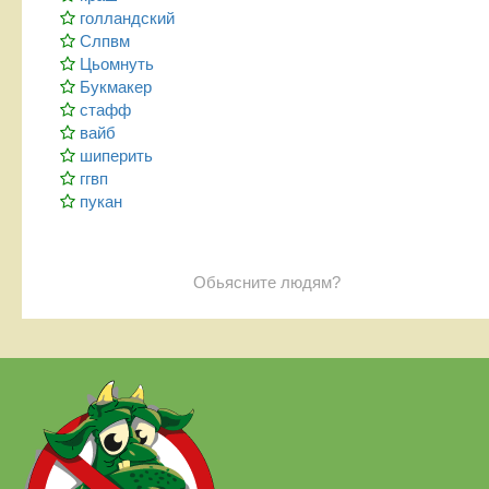
голландский
Слпвм
Цьомнуть
Букмакер
стафф
вайб
шиперить
ггвп
пукан
Обьясните людям?