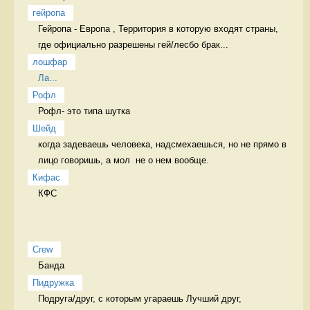
гейропа
Гейропа - Европа , Территория в которую входят страны, 
где официально разрешены гей/лесбо брак...
лошфар
Ла...
Рофл
Рофл- это типа шутка 
Шейд
когда задеваешь человека, надсмехаешься, но не прямо в 
лицо говоришь, а мол  не о нем вообще. 
Кифас
КФС 
Crew
Банда 
Пидружка
Подруга/друг, с которым угараешь Лучший друг,   
