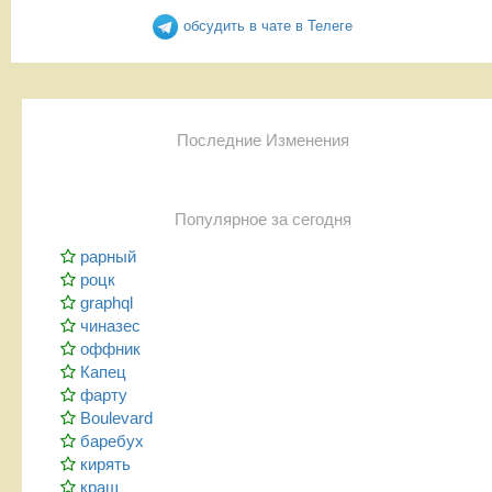
обсудить в чате в Телеге
Последние Изменения
Популярное за сегодня
рарный
роцк
graphql
чиназес
оффник
Капец
фарту
Boulevard
баребух
кирять
краш