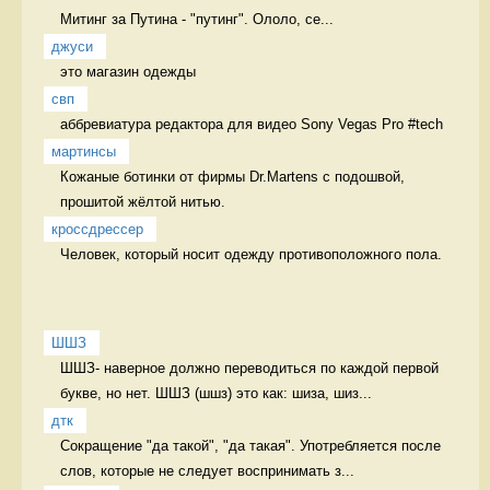
Митинг за Путина - "путинг". Ололо, се...
джуси
это магазин одежды  
свп
аббревиатура редактора для видео Sony Vegas Pro #tech 
мартинсы
Кожаные ботинки от фирмы Dr.Martens с подошвой, 
прошитой жёлтой нитью. 
кроссдрессер
Человек, который носит одежду противоположного пола.  
ШШЗ
ШШЗ- наверное должно переводиться по каждой первой 
букве, но нет. ШШЗ (шшз) это как: шиза, шиз...
дтк
Сокращение "да такой", "да такая". Употребляется после 
слов, которые не следует воспринимать з...