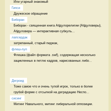
Или угарный знакомый
Гипси
Дружеское обращение  
Биборан
Биборан - священная книга Абдулорелигии (Абдуловеры), 

Абдуловера — интерактивная субкуль...
лапсердак
затрепанный, старый пиджак, 
флеш-луп
Флешка (файл формата .swf), содержащая несколько 
зацикленных в петлю кадров, нарисованных либо...
Дегроид
Тоже самое что и очень тупой игрок, только в более 
грубой форме с отсылкой на деградацию Неспо...
сисинг
Митинг Навального, митинг либеральной оппозиции.
