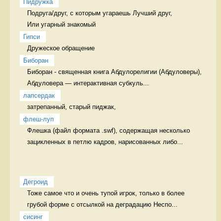
Пидружка
Подруга/друг, с которым угараешь Лучший друг,   

Или угарный знакомый
Гипси
Дружеское обращение  
Биборан
Биборан - священная книга Абдулорелигии (Абдуловеры), 

Абдуловера — интерактивная субкуль...
лапсердак
затрепанный, старый пиджак, 
флеш-луп
Флешка (файл формата .swf), содержащая несколько 
зацикленных в петлю кадров, нарисованных либо...
Дегроид
Тоже самое что и очень тупой игрок, только в более 
грубой форме с отсылкой на деградацию Неспо...
сисинг