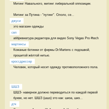
Митинг Навального, митинг либеральной оппозиции.

Митинг за Путина - "путинг". Ололо, се...
джуси
это магазин одежды  
свп
аббревиатура редактора для видео Sony Vegas Pro #tech 
мартинсы
Кожаные ботинки от фирмы Dr.Martens с подошвой, 
прошитой жёлтой нитью. 
кроссдрессер
Человек, который носит одежду противоположного пола.  
ШШЗ
ШШЗ- наверное должно переводиться по каждой первой 
букве, но нет. ШШЗ (шшз) это как: шиза, шиз...
дтк