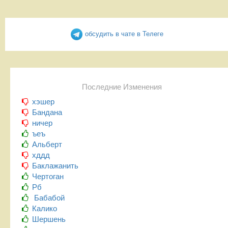
обсудить в чате в Телеге
Последние Изменения
хэшер
Бандана
ничер
ъеъ
Альберт
хддд
Баклажанить
Чертоган
Рб
Бабабой
Калико
Шершень