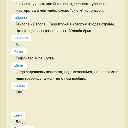
значит улучшить какой-то навык, повысить уровень 
мастерства в чём-либо. Слово "скилл" использо...
гейропа
Гейропа - Европа , Территория в которую входят страны, 
где официально разрешены гей/лесбо брак...
лошфар
Ла...
Рофл
Рофл- это типа шутка 
Шейд
когда задеваешь человека, надсмехаешься, но не прямо в 
лицо говоришь, а мол  не о нем вообще. 
Кифас
КФС 
Crew
Банда 