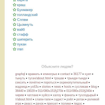
краш
Букмакер
голландский
Слпвм
Цьомнуть
вайб
стафф
шиперить
пукан
ггвп
Обьясните людям?
graphql
•
врамать
•
кпиногрыз
•
contact
•
36177
•
хуеп
•
тынуть
•
тугач/about.html
•
трэшак
•
трынди-тынди
•
сексить
•
почётно
•
пороться
•
охренопутительный
•
жадница
•
ys63u
•
stories
•
news
•
hosts
•
cусликам
•
blog
•
38440
•
19029
•
011ѓ080ѕ151ђ270ё
•
011ѓ080ѕ151ђ240ё
•
чирим
•
чатлане
•
хуйсо
•
халоу
•
фанаты
•
тухлодырый
•
т/about.html
•
слапи-тапи
•
садист
•
рэйл
•
ротан
•
ролевой
игре
•
реасс
•
рачок
•
прихует
•
полики
•
пидос
•