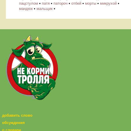
пацстулом
•
патя
•
патороч
•
отбей
•
морты
•
микрухой
•
мандюк
•
мальщик
•
добавить слово
обсуждения
о словаре