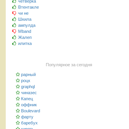
четверка
Втентакле
чи не
Шкила
ампулда
Mband
Жалеп
илитка
Популярное за сегодня
рарный
роцк
graphql
чиназес
Капец
оффник
Boulevard
фарту
баребух
кирять