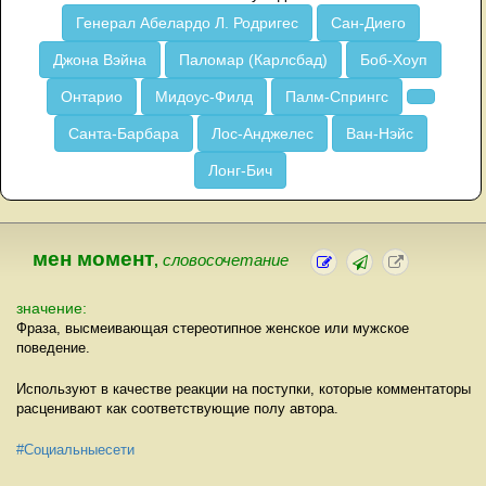
Генерал Абелардо Л. Родригес
Сан-Диего
Джона Вэйна
Паломар (Карлсбад)
Боб-Хоуп
Онтарио
Мидоус-Филд
Палм-Спрингс
Санта-Барбара
Лос-Анджелес
Ван-Нэйс
Лонг-Бич
мен момент
,
словосочетание
значение:
Фраза, высмеивающая стереотипное женское или мужское
поведение.
Используют в качестве реакции на поступки, которые комментаторы
расценивают как соответствующие полу автора.
#Социальныесети