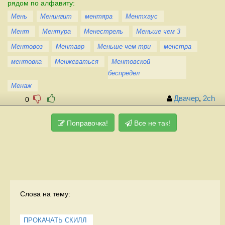
рядом по алфавиту:
Мень
Менингит
ментяра
Ментхаус
Мент
Ментура
Менестрель
Меньше чем 3
Ментовоз
Ментавр
Меньше чем три
менстра
ментовка
Менжеваться
Ментовской
беспредел
Менаж
Двачер
,
2ch
0
Поправочка!
Все не так!
Слова на тему:
ПРОКАЧАТЬ СКИЛЛ