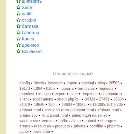
шиперить
Хасл
вайб
стафф
батявка
Габелла
Капец
дрейнер
Boulevard
Обьясните людям?
config
•
rdweb
•
keystore
•
import
•
graphql
•
blog
•
26563
•
19173
•
1894
•
010њ
•
порвать
•
templates
•
requests
•
manifest
•
images
•
export
•
exec
•
dropzone
•
dashboard
•
client
•
applications
•
about.php?p=
•
34324
•
27491
•
25534
•
21079
•
19646
•
190њ
•
18604
•
18505
•
011ѓ080ѕ151ђ270ё
•
х/about.html
•
тамблер герл /id/about.html
•
т/about.html
•
слава эру
•
м/id/about.html
•
аппеляция на зачет
•
workspace
•
version
•
traffic-advice
•
submit
•
storage
•
status
•
resources
•
products
•
private
•
poroflim
•
phpinfo
•
panel
•
newsletter
•