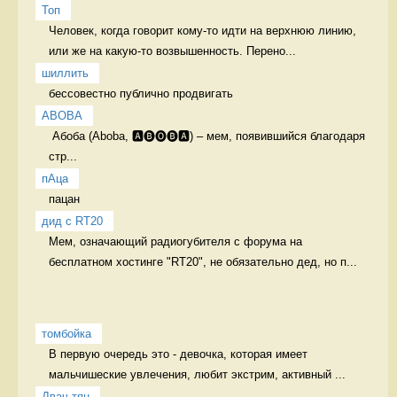
Топ
Человек, когда говорит кому-то идти на верхнюю линию, 
или же на какую-то возвышенность. Перено...
шиллить
бессовестно публично продвигать 
ABOBA
 Абоба (Aboba, 🅰🅑🅞🅑🅰) – мем, появившийся благодаря 
стр...
пАца
пацан 
дид с RT20
Мем, означающий радиогубителя с форума на 
бесплатном хостинге "RT20", не обязательно дед, но п...
томбойка
В первую очередь это - девочка, которая имеет 
мальчишеские увлечения, любит экстрим, активный ...
Двач-тян