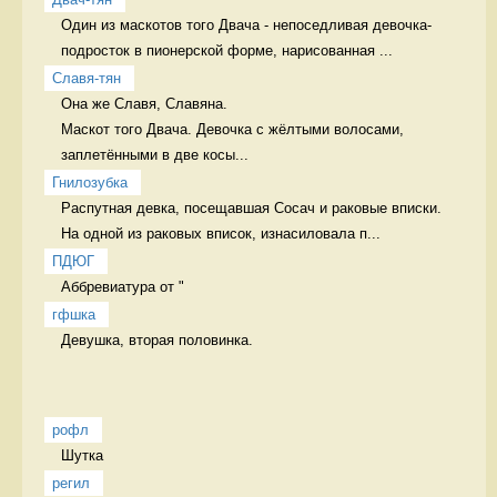
Один из маскотов того Двача - непоседливая девочка-
подросток в пионерской форме, нарисованная ...
Славя-тян
Она же Славя, Славяна.

Маскот того Двача. Девочка с жёлтыми волосами, 
заплетёнными в две косы...
Гнилозубка
Распутная девка, посещавшая Сосач и раковые вписки. 
На одной из раковых вписок, изнасиловала п...
ПДЮГ
Аббревиатура от "
гфшка
Девушка, вторая половинка.  
рофл
Шутка 
регил