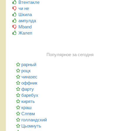
Втентакле
чи не
Шкила
ампулда
Mband
Жалеп
Популярное за сегодня
рарный
роцк
чиназес
оффник
фарту
баребух
кирять
краш
Слпвм
голландский
Цьомнуть