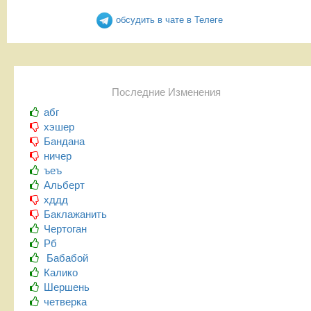
обсудить в чате в Телеге
Последние Изменения
абг
хэшер
Бандана
ничер
ъеъ
Альберт
хддд
Баклажанить
Чертоган
Рб
Бабабой
Калико
Шершень
четверка