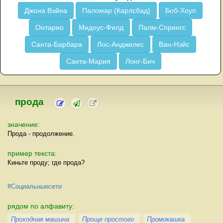
Джона Вэйна
Паломар (Карлсбад)
Боб-Хоуп
Онтарио
Мидоус-Филд
Палм-Спрингс
Санта-Барбара
Лос-Анджелес
Ван-Нэйс
Санта-Мария
Лонг-Бич
прода
значение:
Прода - продолжение.
пример текста:
Киньте проду; где прода?
#Социальныесети
рядом по алфавиту:
Проходная машина
Проще простого
Промокашка