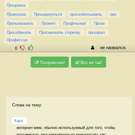
Прозрачка
Проволока
Прошернуться
просклёктывать
про
Пропинговать
Проект
Профтыкал
Прога
Прособачить
Просквозить стрелку
проиграл
Профессия
не назвался.
0
Поправочка!
Все не так!
Слова на тему:
Карл
интернет-мем, обычно используемый для того, чтобы 
подчеркнуть или эмоционально приукрасить как...