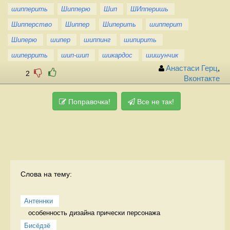
шипперить
Шипперю
Шип
ШИпперишь
Шипперство
Шиппер
Шиперить
шипперит
Шиперю
шипер
шиппинг
шипирить
шиперрить
шип-шип
шикардос
шишунчик
Анастаси Герц
,
2
Вконтакте
Поправочка!
Все не так!
Слова на тему:
Антеннки
особенность дизайна прически персонажа 
Бисёдзё