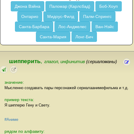
Джона Вэйна
Паломар (Карлсбад)
Боб-Хоуп
Онтарио
Мидоус-Филд
Палм-Спрингс
Санта-Барбара
Лос-Анджелес
Ван-Нэйс
Санта-Мария
Лонг-Бич
шипперить
,
глагол, инфинитив
(сериаломаны)
значение:
Мысленно создавать пары персонажей сериалаанимефильма и т.д.
пример текста:
Я шипперю Гену и Свету.
#Аниме
рядом по алфавиту: