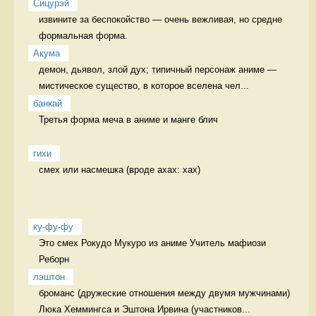
Сицурэй
извините за беспокойство — очень вежливая, но средне 
формальная форма. 
Акума
демон, дьявол, злой дух; типичный персонаж аниме — 
мистическое существо, в которое вселена чел...
банкай
Третья форма меча в аниме и манге блич

гихи
смех или насмешка (вроде ахах: хах) 
ку-фу-фу
Это смех Рокудо Мукуро из аниме Учитель мафиози 
Реборн 
лэштон
броманс (дружеские отношения между двумя мужчинами) 
Люка Хеммингса и Эштона Ирвина (участников...