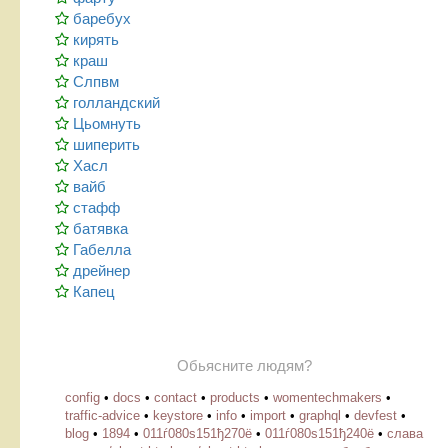
баребух
кирять
краш
Слпвм
голландский
Цьомнуть
шиперить
Хасл
вайб
стафф
батявка
Габелла
дрейнер
Капец
Обьясните людям?
config
•
docs
•
contact
•
products
•
womentechmakers
•
traffic-advice
•
keystore
•
info
•
import
•
graphql
•
devfest
•
blog
•
1894
•
011ѓ080ѕ151ђ270ё
•
011ѓ080ѕ151ђ240ё
•
слава