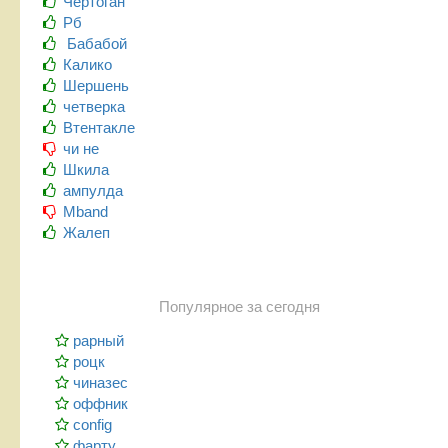
Чертоган
Рб
Бабабой
Калико
Шершень
четверка
Втентакле
чи не
Шкила
ампулда
Mband
Жалеп
Популярное за сегодня
рарный
роцк
чиназес
оффник
config
фарту