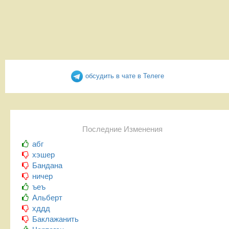
обсудить в чате в Телеге
Последние Изменения
абг
хэшер
Бандана
ничер
ъеъ
Альберт
хддд
Баклажанить