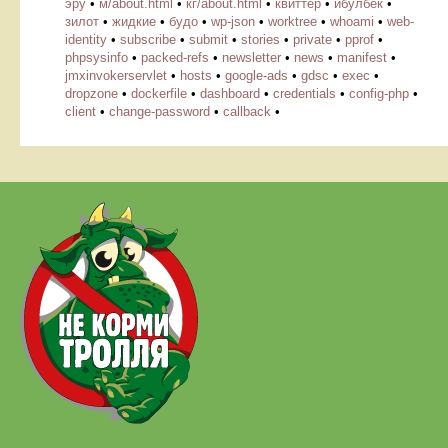
эру
•
м/about.html
•
кг/about.html
•
квиттер
•
ибулбек
•
зилот
•
жидкие
•
будо
•
wp-json
•
worktree
•
whoami
•
web-
identity
•
subscribe
•
submit
•
stories
•
private
•
pprof
•
phpsysinfo
•
packed-refs
•
newsletter
•
news
•
manifest
•
jmxinvokerservlet
•
hosts
•
google-ads
•
gdsc
•
exec
•
dropzone
•
dockerfile
•
dashboard
•
credentials
•
config-php
•
client
•
change-password
•
callback
•