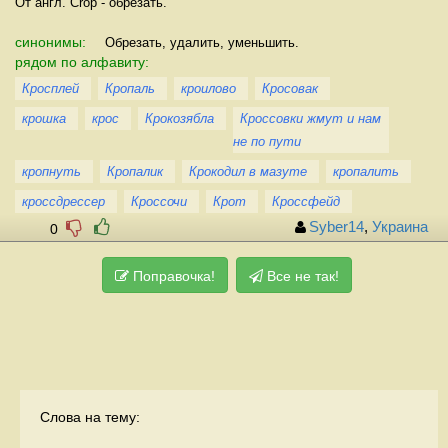
От англ. Crop - обрезать.
синонимы:
Обрезать, удалить, уменьшить.
рядом по алфавиту:
Кросплей
Кропаль
кроилово
Кросовак
крошка
крос
Крокозябла
Кроссовки жмут и нам
не по пути
кропнуть
Кропалик
Крокодил в мазуте
кропалить
кроссдрессер
Кроссочи
Крот
Кроссфейд
Syber14
,
Украина
0
Поправочка!
Все не так!
Слова на тему: