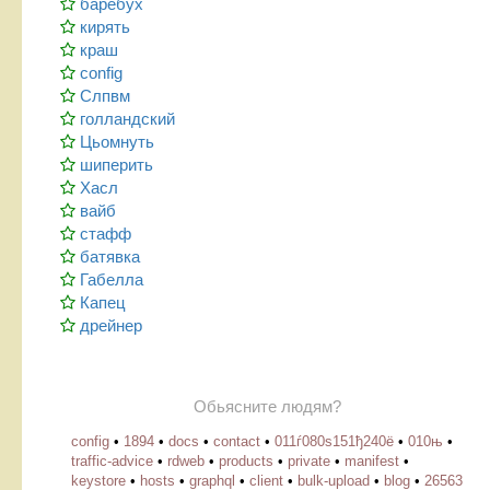
баребух
кирять
краш
config
Слпвм
голландский
Цьомнуть
шиперить
Хасл
вайб
стафф
батявка
Габелла
Капец
дрейнер
Обьясните людям?
config
•
1894
•
docs
•
contact
•
011ѓ080ѕ151ђ240ё
•
010њ
•
traffic-advice
•
rdweb
•
products
•
private
•
manifest
•
keystore
•
hosts
•
graphql
•
client
•
bulk-upload
•
blog
•
26563