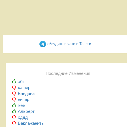
обсудить в чате в Телеге
Последние Изменения
абг
хэшер
Бандана
ничер
ъеъ
Альберт
хддд
Баклажанить