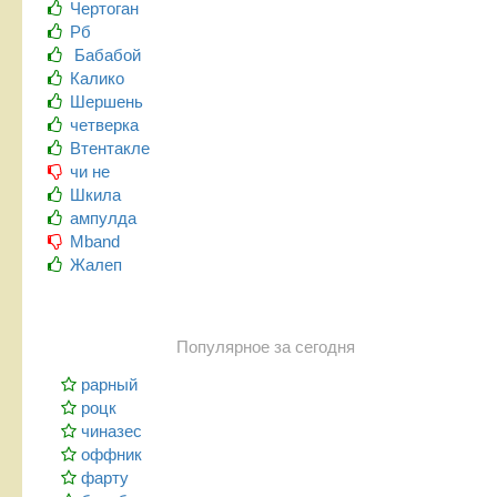
Чертоган
Рб
Бабабой
Калико
Шершень
четверка
Втентакле
чи не
Шкила
ампулда
Mband
Жалеп
Популярное за сегодня
рарный
роцк
чиназес
оффник
фарту