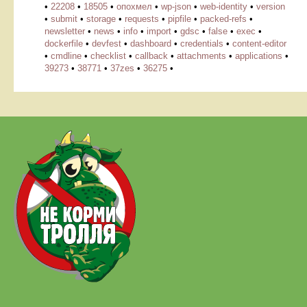
•
22208
•
18505
•
опохмел
•
wp-json
•
web-identity
•
version
•
submit
•
storage
•
requests
•
pipfile
•
packed-refs
•
newsletter
•
news
•
info
•
import
•
gdsc
•
false
•
exec
•
dockerfile
•
devfest
•
dashboard
•
credentials
•
content-editor
•
cmdline
•
checklist
•
callback
•
attachments
•
applications
•
39273
•
38771
•
37zes
•
36275
•