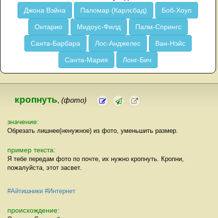
Джона Вэйна
Паломар (Карлсбад)
Боб-Хоуп
Онтарио
Мидоус-Филд
Палм-Спрингс
Санта-Барбара
Лос-Анджелес
Ван-Нэйс
Санта-Мария
Лонг-Бич
кропнуть
,
(фото)
значение:
Обрезать лишнее(ненужное) из фото, уменьшить размер.
пример текста:
Я тебе передам фото по почте, их нужно кропнуть. Кропни,
пожалуйста, этот засвет.
#Айтишники
#Интернет
происхождение: