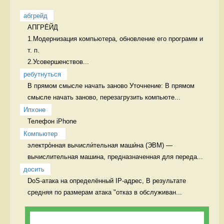
абгрейд
АПГРЕ́ЙД

1.Модернизация компьютера, обновление его программ и 
т. п.

2.Усовершенствов...
ребутнуться
В прямом смысле начать заново Уточнение: В прямом 
смысле начать заново, перезагрузить компьюте...
Ипхоне
Телефон iPhone 
Компьютер 
электро́нная вычисли́тельная маши́на (ЭВМ) — 
вычислительная машина, предназначенная для переда...
досить
DoS-атака на определённый IP-адрес, В результате 
средняя по размерам атака "отказ в обслуживан...