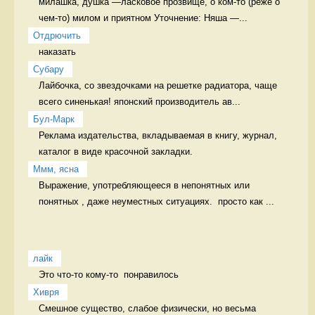
милашка, душка —ласковое прозвище, о ком-то (реже о 
чем-то) милом и приятном Уточнение: Няша —...
Отдрючить
наказать 
Cубару
Лайбочка, со звездочками на решетке радиатора, чаще 
всего синенькая! японский производитель ав...
Бул-Марк
Реклама издательства, вкладываемая в книгу, журнал, 
каталог в виде красочной закладки. 
Ммм, ясна
Выражение, употребляющееся в непонятных или 
понятных , даже неуместных ситуациях.  просто как ...
лайк
Это что-то кому-то  понравилось 
Хивря
Смешное существо, слабое физически, но весьма 