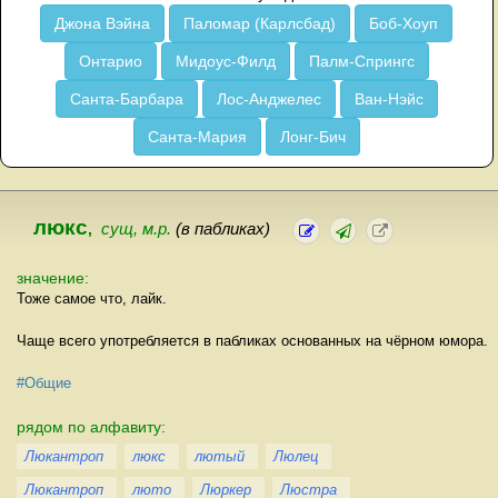
Джона Вэйна
Паломар (Карлсбад)
Боб-Хоуп
Онтарио
Мидоус-Филд
Палм-Спрингс
Санта-Барбара
Лос-Анджелес
Ван-Нэйс
Санта-Мария
Лонг-Бич
люкс
,
сущ, м.р.
(в пабликах)
значение:
Тоже самое что, лайк.
Чаще всего употребляется в пабликах основанных на чёрном юмора.
#Общие
рядом по алфавиту:
Люкантроп
люкс
лютый
Люлец
Люкантроп
люто
Люркер
Люстра