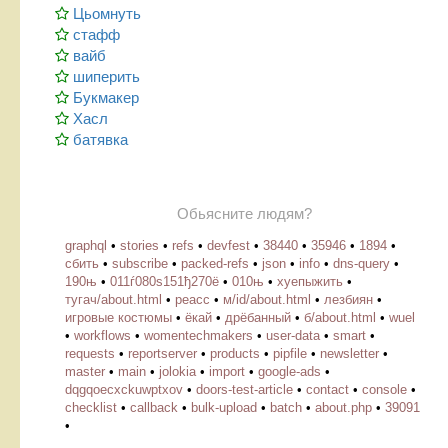
Цьомнуть
стафф
вайб
шиперить
Букмакер
Хасл
батявка
Обьясните людям?
graphql
•
stories
•
refs
•
devfest
•
38440
•
35946
•
1894
•
сбить
•
subscribe
•
packed-refs
•
json
•
info
•
dns-query
•
190њ
•
011ѓ080ѕ151ђ270ё
•
010њ
•
хуепыжить
•
тугач/about.html
•
реасс
•
м/id/about.html
•
лезбиян
•
игровые костюмы
•
ёкай
•
дрёбанный
•
б/about.html
•
wuel
•
workflows
•
womentechmakers
•
user-data
•
smart
•
requests
•
reportserver
•
products
•
pipfile
•
newsletter
•
master
•
main
•
jolokia
•
import
•
google-ads
•
dqgqoecxckuwptxov
•
doors-test-article
•
contact
•
console
•
checklist
•
callback
•
bulk-upload
•
batch
•
about.php
•
39091
•