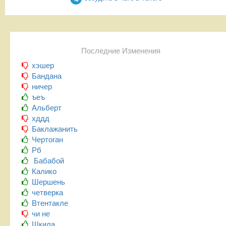
Последние Изменения
хэшер
Бандана
ничер
ъеъ
Альберт
хддд
Баклажанить
Чертоган
Рб
Бабабой
Калико
Шершень
четверка
Втентакле
чи не
Шкила