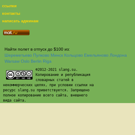
ссылки
контакты
написать админам
Найти полет в отпуск до $100 из:
Шереметьево
Пулково
Минск
Кольцово
Емельяново
Лондона
Warsaw
Oslo
Berlin
Riga
©2012-2021 slang.su.
Копирование и републикация
словарных статей в
некоммерческих целях, при условии ссылки на
ресурс slang.su приветствуется. Запрещено
полное копирование всего сайта, внешнего
вида сайта.