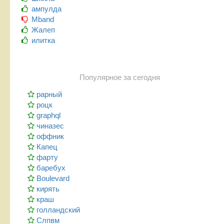
ампулда
Mband
Жалеп
илитка
Популярное за сегодня
рарный
роцк
graphql
чиназес
оффник
Капец
фарту
баребух
Boulevard
кирять
краш
голландский
Слпвм