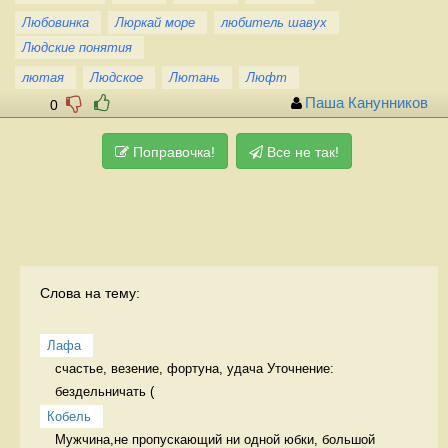
Любовинка
Люркай море
любитель шавух
Людские понятия
лютая
Людское
Лютань
Люфт
Паша Канунников
0
Поправочка!
Все не так!
Слова на тему:
Лафа
счастье, везение, фортуна, удача Уточнение: 
бездельничать (
Кобель
Мужчина,не пропускающий ни одной юбки, большой 