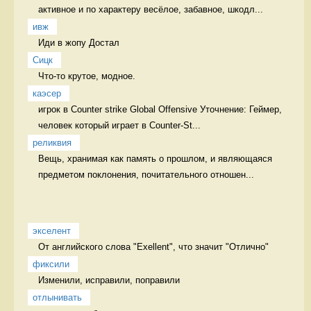
активное и по характеру весёлое, забавное, шкодл...
ивж
Иди в жопу Достал
Сицк
Что-то крутое, модное.  
каэсер
игрок в Counter strike Global Offensive Уточнение: Геймер, 
человек который играет в Counter-St...
реликвия
Вещь, хранимая как память о прошлом, и являющаяся 
предметом поклонения, почитательного отношен...
экселент
От английского слова "Exellent", что значит "Отлично" 
фиксили
Изменили, исправили, поправили 
отлынивать