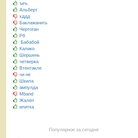
ъеъ
Альберт
хддд
Баклажанить
Чертоган
Рб
Бабабой
Калико
Шершень
четверка
Втентакле
чи не
Шкила
ампулда
Mband
Жалеп
илитка
Популярное за сегодня