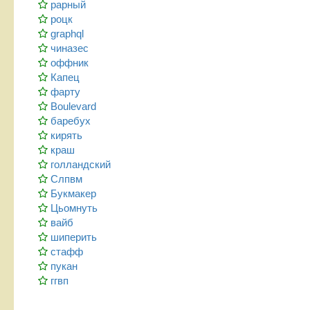
рарный
роцк
graphql
чиназес
оффник
Капец
фарту
Boulevard
баребух
кирять
краш
голландский
Слпвм
Букмакер
Цьомнуть
вайб
шиперить
стафф
пукан
ггвп