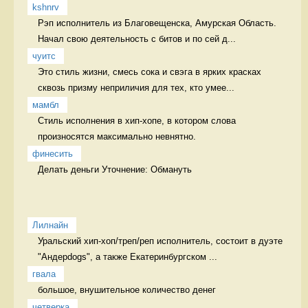
kshnrv
Рэп исполнитель из Благовещенска, Амурская Область. 
Начал свою деятельность с битов и по сей д...
чуитс
Это стиль жизни, смесь сока и свэга в ярких красках 
сквозь призму неприличия для тех, кто умее...
мамбл
Стиль исполнения в хип-хопе, в котором слова 
произносятся максимально невнятно.  
финесить
Делать деньги Уточнение: Обмануть
Лилнайн
Уральский хип-хоп/треп/реп исполнитель, состоит в дуэте 
"Андерdogs", а также Екатеринбургском ...
гвала
большое, внушительное количество денег 
четверка