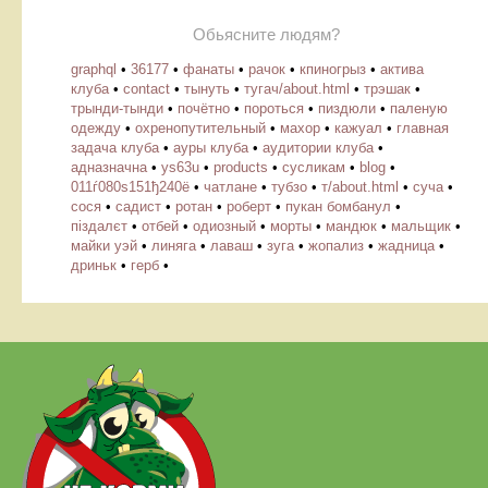
Обьясните людям?
graphql
•
36177
•
фанаты
•
рачок
•
кпиногрыз
•
актива
клуба
•
contact
•
тынуть
•
тугач/about.html
•
трэшак
•
трынди-тынди
•
почётно
•
пороться
•
пиздюли
•
паленую
одежду
•
охренопутительный
•
махор
•
кажуал
•
главная
задача клуба
•
ауры клуба
•
аудитории клуба
•
адназначна
•
ys63u
•
products
•
cусликам
•
blog
•
011ѓ080ѕ151ђ240ё
•
чатлане
•
тубзо
•
т/about.html
•
суча
•
сося
•
садист
•
ротан
•
роберт
•
пукан бомбанул
•
піздалєт
•
отбей
•
одиозный
•
морты
•
мандюк
•
мальщик
•
майки уэй
•
линяга
•
лаваш
•
зуга
•
жопализ
•
жадница
•
дриньк
•
герб
•