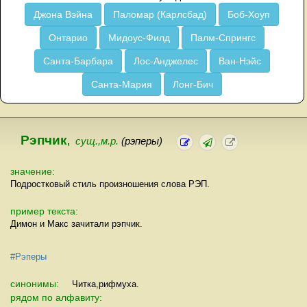
Джона Вэйна
Паломар (Карлсбад)
Боб-Хоуп
Онтарио
Мидоус-Филд
Палм-Спрингс
Санта-Барбара
Лос-Анджелес
Ван-Нэйс
Санта-Мария
Лонг-Бич
Рэпчик
,
сущ.,м.р.
(рэперы)
значение:
Подростковый стиль произношения слова РЭП.
пример текста:
Димон и Макс зачитали рэпчик.
#Рэперы
синонимы:
Читка,рифмуха.
рядом по алфавиту: