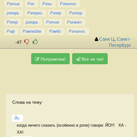
Рэпчик
Рэп
Рэпы
Рэпитос
рэпарь
Рэперки
Рэпер
Рэппер
Рэпер
рэпарь
Рэпчик
Рэхмэт
Рэф
Рэмпейдж
Рэмбо
Рэпитос
Саня Ц
,
Санкт-
-47
Петербург
Поправочка!
Все не так!
Слова на тему:
Йо
когда нечего сказать (особенно в рэпе) говори: ЙО!!!   ХА - 
ХА! 