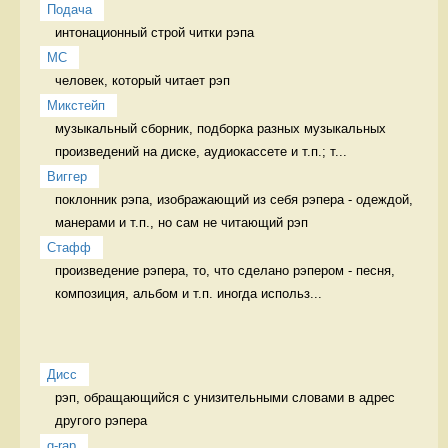
Подача
интонационный строй читки рэпа 
MC
человек, который читает рэп 
Микстейп
музыкальный сборник, подборка разных музыкальных 
произведений на диске, аудиокассете и т.п.; т...
Виггер
поклонник рэпа, изображающий из себя рэпера - одеждой, 
манерами и т.п., но сам не читающий рэп 
Стафф
произведение рэпера, то, что сделано рэпером - песня, 
композиция, альбом и т.п. иногда использ...
Дисс
рэп, обращающийся с унизительными словами в адрес 
другого рэпера 
g-rap