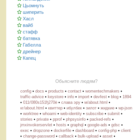
Цьомнуть
шиперить
Хасл
вайб
стафф
батявка
Габелла
дрейнер
Капец
Обьясните людям?
config
•
docs
•
products
•
contact
•
womentechmakers
•
traffic-advice
•
keystore
•
info
•
import
•
devfest
•
blog
•
1894
•
011ѓ080ѕ151ђ270ё
•
слава эру
•
м/about.html
•
кг/about.html
•
квиттер
•
ибулбек
•
зилот
•
жидкие
•
wp-json
•
worktree
•
whoami
•
web-identity
•
subscribe
•
submit
•
stories
•
private
•
pprof
•
phpsysinfo
•
packed-refs
•
jmxinvokerservlet
•
hosts
•
graphql
•
google-ads
•
gdsc
•
exec
•
dropzone
•
dockerfile
•
dashboard
•
config-php
•
client
•
change-password
•
callback
•
bulk-upload
•
asset
•