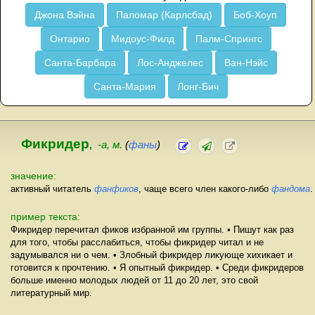
Джона Вэйна
Паломар (Карлсбад)
Боб-Хоуп
Онтарио
Мидоус-Филд
Палм-Спрингс
Санта-Барбара
Лос-Анджелес
Ван-Нэйс
Санта-Мария
Лонг-Бич
Фикридер
,
-а, м.
(
фаны
)
значение:
активный читатель
фанфиков
, чаще всего член какого-либо
фандома
.
пример текста:
Фикридер перечитал фиков избранной им группы. • Пишут как раз
для того, чтобы расслабиться, чтобы фикридер читал и не
задумывался ни о чем. • Злобный фикридер ликующе хихикает и
готовится к прочтению. • Я опытный фикридер. • Среди фикридеров
больше именно молодых людей от 11 до 20 лет, это свой
литературный мир.