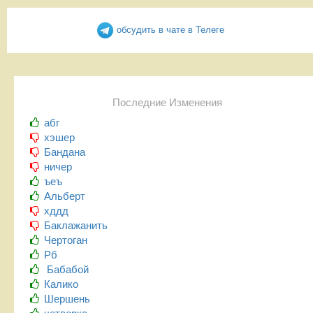
обсудить в чате в Телеге
Последние Изменения
абг
хэшер
Бандана
ничер
ъеъ
Альберт
хддд
Баклажанить
Чертоган
Рб
Бабабой
Калико
Шершень