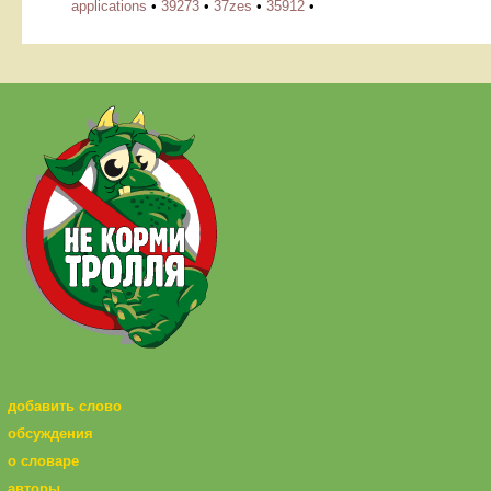
applications
•
39273
•
37zes
•
35912
•
добавить слово
обсуждения
о словаре
авторы