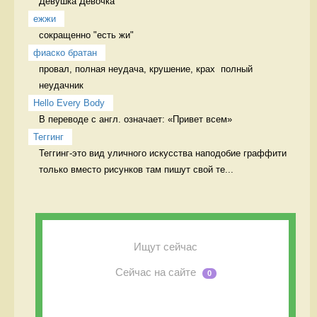
Девушка Девочка
ежжи
сокращенно "есть жи" 
фиаско братан
провал, полная неудача, крушение, крах  полный 
неудачник
Hello Every Body
В переводе с англ. означает: «Привет всем» 
Теггинг
Теггинг-это вид уличного искусства наподобие граффити 
только вместо рисунков там пишут свой те...
Ищут сейчас
Сейчас на сайте
0