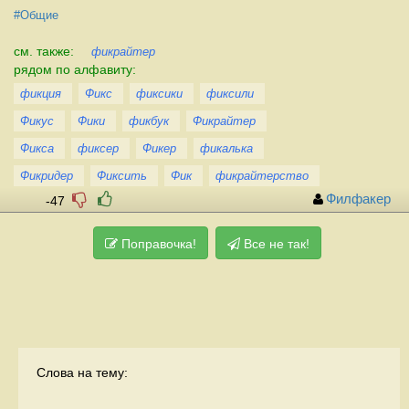
#Общие
см. также:
фикрайтер
рядом по алфавиту:
фикция
Фикс
фиксики
фиксили
Фикус
Фики
фикбук
Фикрайтер
Фикса
фиксер
Фикер
фикалька
Фикридер
Фиксить
Фик
фикрайтерство
Филфакер
-47
Поправочка!
Все не так!
Слова на тему: