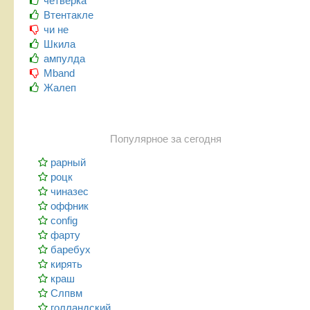
четверка
Втентакле
чи не
Шкила
ампулда
Mband
Жалеп
Популярное за сегодня
рарный
роцк
чиназес
оффник
config
фарту
баребух
кирять
краш
Слпвм
голландский