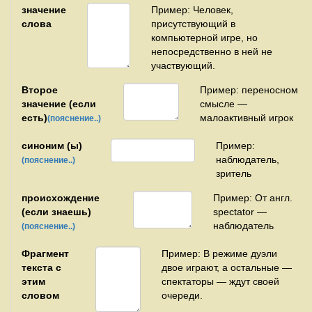
значение
Пример: Человек,
слова
присутствующий в
компьютерной игре, но
непосредственно в ней не
участвующий.
Второе
Пример: переносном
значение (если
смысле —
есть)
малоактивный игрок
(пояснение..)
синоним (ы)
Пример:
наблюдатель,
(пояснение..)
зритель
происхождение
Пример: От англ.
(если знаешь)
spectator —
наблюдатель
(пояснение..)
Фрагмент
Пример: В режиме дуэли
текста с
двое играют, а остальные —
этим
спектаторы — ждут своей
словом
очереди.