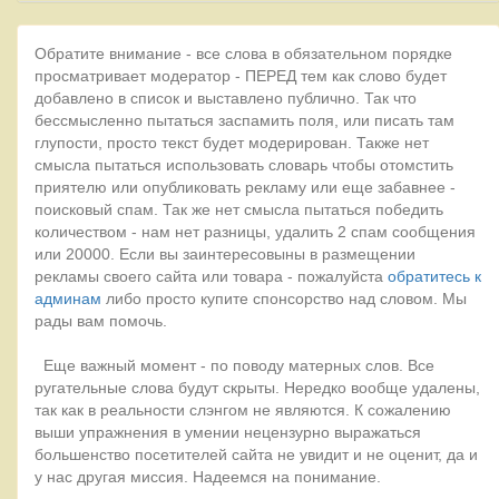
Обратите внимание - все слова в обязательном порядке
просматривает модератор - ПЕРЕД тем как слово будет
добавлено в список и выставлено публично. Так что
бессмысленно пытаться заспамить поля, или писать там
глупости, просто текст будет модерирован. Также нет
смысла пытаться использовать словарь чтобы отомстить
приятелю или опубликовать рекламу или еще забавнее -
поисковый спам. Так же нет смысла пытаться победить
количеством - нам нет разницы, удалить 2 спам сообщения
или 20000. Если вы заинтересовыны в размещении
рекламы своего сайта или товара - пожалуйста
обратитесь к
админам
либо просто купите спонсорство над словом. Мы
рады вам помочь.
Еще важный момент - по поводу матерных слов. Все
ругательные слова будут скрыты. Нередко вообще удалены,
так как в реальности слэнгом не являются. К сожалению
выши упражнения в умении нецензурно выражаться
большенство посетителей сайта не увидит и не оценит, да и
у нас другая миссия. Надеемся на понимание.