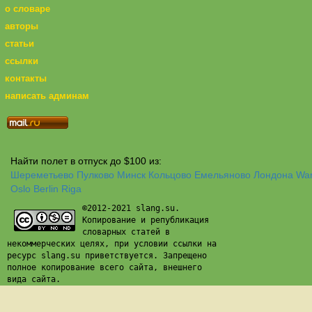
о словаре
авторы
статьи
ссылки
контакты
написать админам
Найти полет в отпуск до $100 из:
Шереметьево
Пулково
Минск
Кольцово
Емельяново
Лондона
Wa
Oslo
Berlin
Riga
©2012-2021 slang.su.
Копирование и републикация
словарных статей в
некоммерческих целях, при условии ссылки на
ресурс slang.su приветствуется. Запрещено
полное копирование всего сайта, внешнего
вида сайта.